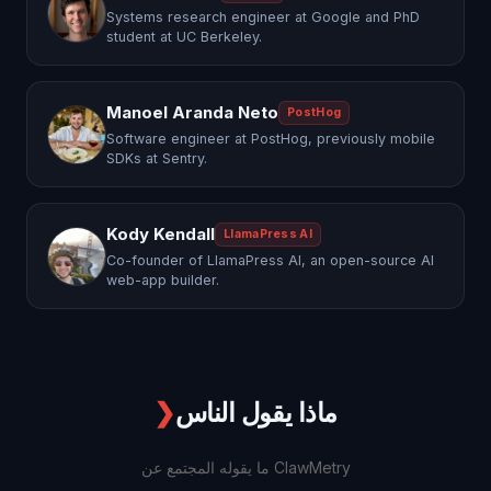
Systems research engineer at Google and PhD
student at UC Berkeley.
Manoel Aranda Neto
PostHog
Software engineer at PostHog, previously mobile
SDKs at Sentry.
Kody Kendall
LlamaPress AI
Co-founder of LlamaPress AI, an open-source AI
web-app builder.
ماذا يقول الناس
❯
ما يقوله المجتمع عن ClawMetry