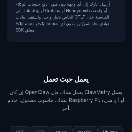
أرسِل آثارك إلى أي وجهة دون قيود. ادفع جلسات الوكلاء
إلى Datadog أو Grafana أو Honeycomb أو جامعك
الخاص بخيار واحد، واستقبل بيانات OTLP القياسية على
‎/v1/traces‎ و‎/v1/metrics‎. حيادي تجاه المورّدين، دون أي
SDK مغلق.
يعمل حيث تعمل
إن كان OpenClaw يعمل هناك، فإن ClawMetry يعمل
هناك. حاسوب محمول، خادم، Raspberry Pi، أو أي شيء
آخر.