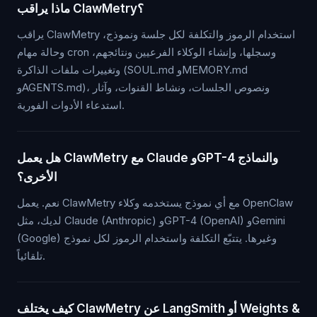
ماذا يراقب ClawMetry؟
يراقب ClawMetry استخدام الرموز والتكلفة لكل جلسة ونموذج،
وحالة مهام cron وسجلها، وإنشاء الوكلاء الفرعيين ونتائجهم،
وتغييرات ملفات الذاكرة (SOUL.md وMEMORY.md
وAGENTS.md)، ونصوص الجلسات، ونشاط القنوات، وآثار
استدعاء الأدوات الفورية.
هل يعمل ClawMetry مع Claude وGPT-4 والنماذج
الأخرى؟
نعم. يعمل ClawMetry مع أي نموذج يستخدمه وكلاء OpenClaw
لديك، مثل Claude (Anthropic) وGPT-4 (OpenAI) وGemini
(Google) وغيرها. يتتبّع التكلفة واستخدام الرموز لكل نموذج
تلقائياً.
كيف يختلف ClawMetry عن LangSmith أو Weights &