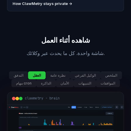
How ClawMetry stays private →
شاهده أثناء العمل
شاشة واحدة. كل ما يحدث عبر وكلائك.
الملخص
الوكيل الفرعي
نظرة عامة
العقل
التدفق
الموافقات
التنبيهات
الأمان
الذاكرة
مهام cron
clawmetry - overview