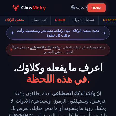
OpenInf
تسجيل الدخول
Cloud
كيف يعمل
منشئ الوكلاء
▾
العربية
Metry
Claw
Cloud
جديد: منشئ الوكلاء · صِف وكيلك، نبنيه نحن ونستضيفه، وأنت
→
تراقب كل خطوة
مراقبة وحوكمة في الوقت الفعلي لـ
وكلاء الذكاء الاصطناعي
· مشفّر طرفاً
لطرف · مفتوح المصدر
اعرف ما يفعله وكلاؤك.
في هذه اللحظة.
إنّ
وكلاء الذكاء الاصطناعي
لديك يطلقون وكلاء
فرعيين، ويستهلكون الرموز، ويستدعون الأدوات. لا
يمكنك رؤية ما يفعلونه أو ما تدفع مقابله. تعرض لك
ClawMetry ذلك فورياً، وتربط كل رمز بالمهمة التي