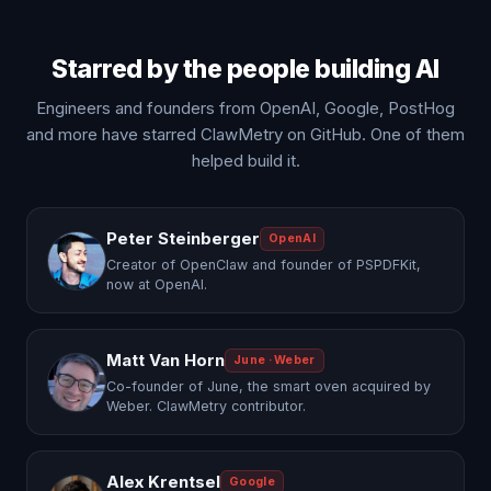
Starred by the people building AI
Engineers and founders from OpenAI, Google, PostHog
and more have starred ClawMetry on GitHub. One of them
helped build it.
Peter Steinberger
OpenAI
Creator of OpenClaw and founder of PSPDFKit,
now at OpenAI.
Matt Van Horn
June · Weber
Co-founder of June, the smart oven acquired by
Weber. ClawMetry contributor.
Alex Krentsel
Google