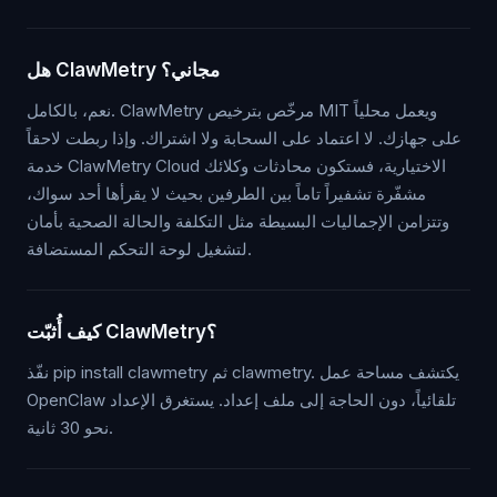
هل ClawMetry مجاني؟
نعم، بالكامل. ClawMetry مرخّص بترخيص MIT ويعمل محلياً
على جهازك. لا اعتماد على السحابة ولا اشتراك. وإذا ربطت لاحقاً
خدمة ClawMetry Cloud الاختيارية، فستكون محادثات وكلائك
مشفّرة تشفيراً تاماً بين الطرفين بحيث لا يقرأها أحد سواك،
وتتزامن الإجماليات البسيطة مثل التكلفة والحالة الصحية بأمان
لتشغيل لوحة التحكم المستضافة.
كيف أُثبّت ClawMetry؟
نفّذ pip install clawmetry ثم clawmetry. يكتشف مساحة عمل
OpenClaw تلقائياً، دون الحاجة إلى ملف إعداد. يستغرق الإعداد
نحو 30 ثانية.