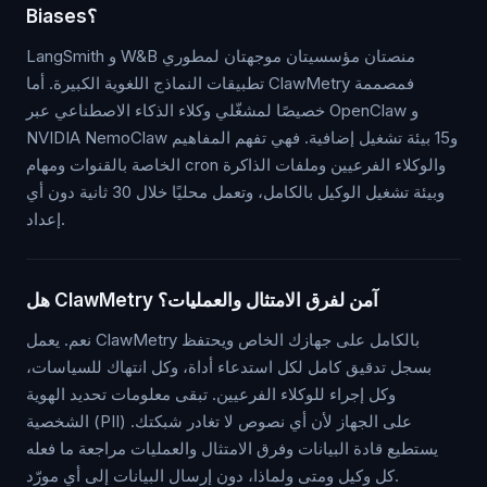
Biases؟
LangSmith و W&B منصتان مؤسسيتان موجهتان لمطوري
تطبيقات النماذج اللغوية الكبيرة. أما ClawMetry فمصممة
خصيصًا لمشغّلي وكلاء الذكاء الاصطناعي عبر OpenClaw و
NVIDIA NemoClaw و15 بيئة تشغيل إضافية. فهي تفهم المفاهيم
الخاصة بالقنوات ومهام cron والوكلاء الفرعيين وملفات الذاكرة
وبيئة تشغيل الوكيل بالكامل، وتعمل محليًا خلال 30 ثانية دون أي
إعداد.
هل ClawMetry آمن لفرق الامتثال والعمليات؟
نعم. يعمل ClawMetry بالكامل على جهازك الخاص ويحتفظ
بسجل تدقيق كامل لكل استدعاء أداة، وكل انتهاك للسياسات،
وكل إجراء للوكلاء الفرعيين. تبقى معلومات تحديد الهوية
الشخصية (PII) على الجهاز لأن أي نصوص لا تغادر شبكتك.
يستطيع قادة البيانات وفرق الامتثال والعمليات مراجعة ما فعله
كل وكيل ومتى ولماذا، دون إرسال البيانات إلى أي مورّد.