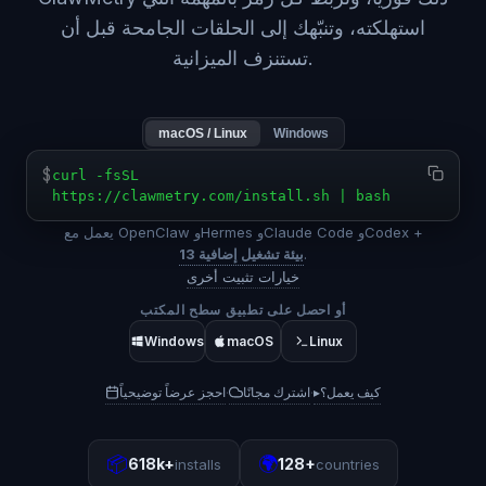
استهلكته، وتنبّهك إلى الحلقات الجامحة قبل أن
تستنزف الميزانية.
macOS / Linux
Windows
$
curl -fsSL
https://clawmetry.com/install.sh | bash
يعمل مع OpenClaw وHermes وClaude Code وCodex +
.
13 بيئة تشغيل إضافية
خيارات تثبيت أخرى
أو احصل على تطبيق سطح المكتب
Windows
macOS
Linux
كيف يعمل؟
▸
اشترك مجانًا
احجز عرضاً توضيحياً
·
·
📦
🌍
618k+
128+
installs
countries