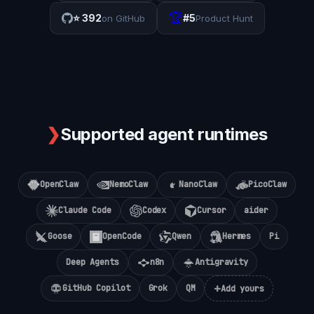
🏆
⭐
392
#5
on GitHub
Product Hunt
❯
Supported agent runtimes
OpenClaw
NemoClaw
NanoClaw
PicoClaw
Claude Code
Codex
Cursor
aider
Goose
OpenCode
Qwen
Hermes
Pi
Deep Agents
n8n
Antigravity
+
GitHub Copilot
Grok
QM
Add yours