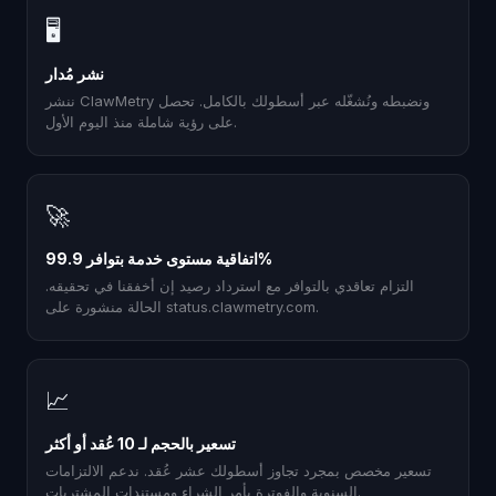
🖥
نشر مُدار
ننشر ClawMetry ونضبطه ونُشغّله عبر أسطولك بالكامل. تحصل
على رؤية شاملة منذ اليوم الأول.
🚀
اتفاقية مستوى خدمة بتوافر 99.9%
التزام تعاقدي بالتوافر مع استرداد رصيد إن أخفقنا في تحقيقه.
الحالة منشورة على status.clawmetry.com.
📈
تسعير بالحجم لـ 10 عُقد أو أكثر
تسعير مخصص بمجرد تجاوز أسطولك عشر عُقد. ندعم الالتزامات
السنوية والفوترة بأمر الشراء ومستندات المشتريات.