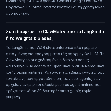
(Anthropic), GPT-4 (OpenAI), Gemini (Google) και άλλα.
Παρακολουθεί αυτόματα το κόστος και τη χρήση token
ανά μοντέλο.
Σε τι διαφέρει το ClawMetry από το LangSmith
ή το Weights & Biases;
Τα LangSmith και W&B είναι enterprise πλατφόρμες
φτιαγμένες για προγραμματιστές εφαρμογών LLM. Το
ClawMetry είναι σχεδιασμένο ειδικά για όσους
λειτουργούν AI agents σε OpenClaw, NVIDIA NemoClaw
και 15 ακόμη runtimes. Κατανοεί τις ειδικές έννοιες των
καναλιών, των εργασιών cron, των sub-agents, των
αρχείων μνήμης και ολόκληρου του agent runtime, και
τρέχει τοπικά σε 30 δευτερόλεπτα χωρίς καμία
ρύθμιση.