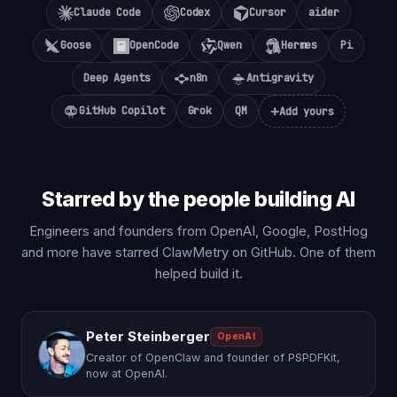
Claude Code
Codex
Cursor
aider
Goose
OpenCode
Qwen
Hermes
Pi
Deep Agents
n8n
Antigravity
+
GitHub Copilot
Grok
QM
Add yours
Starred by the people building AI
Engineers and founders from OpenAI, Google, PostHog
and more have starred ClawMetry on GitHub. One of them
helped build it.
Peter Steinberger
OpenAI
Creator of OpenClaw and founder of PSPDFKit,
now at OpenAI.