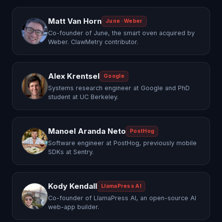
Matt Van Horn
June · Weber
Co-founder of June, the smart oven acquired by
Weber. ClawMetry contributor.
Alex Krentsel
Google
Systems research engineer at Google and PhD
student at UC Berkeley.
Manoel Aranda Neto
PostHog
Software engineer at PostHog, previously mobile
SDKs at Sentry.
Kody Kendall
LlamaPress AI
Co-founder of LlamaPress AI, an open-source AI
web-app builder.