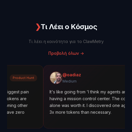
❯
Τι Λέει ο Κόσμος
Τι λέει η κοινότητα για το ClawMetry
Προβολή όλων
→
@oadiaz
t Hunt
Medium
Medium
ain
It's like going from 'I think my agents are working' to
re
having a mission control center. The cost tracking
her
alone was worth it. I discovered one agent was using
o
3x more tokens than necessary.