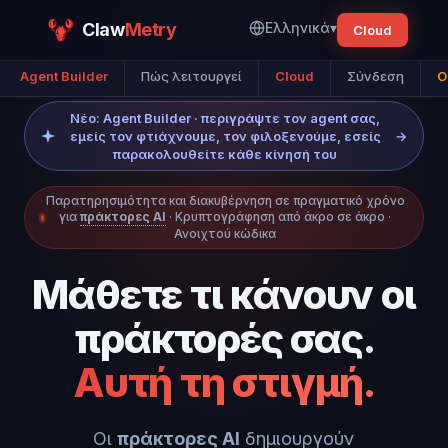
Claw
Metry
Ελληνικά
▾
Cloud
Agent Builder
Πώς λειτουργεί
Cloud
Σύνδεση
O
Νέο: Agent Builder · περιγράψτε τον agent σας,
εμείς τον φτιάχνουμε, τον φιλοξενούμε, εσείς
→
παρακολουθείτε κάθε κίνησή του
Παρατηρησιμότητα και διακυβέρνηση σε πραγματικό χρόνο
για
πράκτορες AI
· Κρυπτογράφηση από άκρο σε άκρο ·
Ανοιχτού κώδικα
Μάθετε τι κάνουν οι
πράκτορές σας.
Αυτή τη στιγμή.
Οι
πράκτορες AI
δημιουργούν