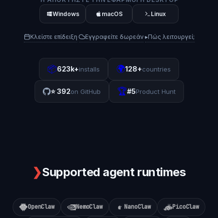
Windows
macOS
Linux
Κλείστε επίδειξη
Εγγραφείτε δωρεάν
▸
Πώς λειτουργεί;
·
·
📦
🌍
623k+
128+
installs
countries
🏆
⭐
392
#5
on GitHub
Product Hunt
❯
Supported agent runtimes
OpenClaw
NemoClaw
NanoClaw
PicoClaw