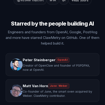
+
GitHub Copilot
Grok
QM
Add yours
Starred by the people building AI
Engineers and founders from OpenAI, Google, PostHog
and more have starred ClawMetry on GitHub. One of them
helped build it.
Peter Steinberger
OpenAI
Creator of OpenClaw and founder of PSPDFKit,
now at OpenAI.
Matt Van Horn
June · Weber
Co-founder of June, the smart oven acquired by
Weber. ClawMetry contributor.