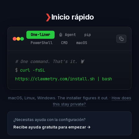
❯
Inicio rápido
One-liner
🤖 Agent
pip
PowerShell
CMD
macOS
# One command. That's it. 🦞
$
curl -fsSL
https://clawmetry.com/install.sh | bash
macOS, Linux, Windows. The installer figures it out. ·
How does
this stay private?
¿Necesitas ayuda con la configuración?
Recibe ayuda gratuita para empezar
→