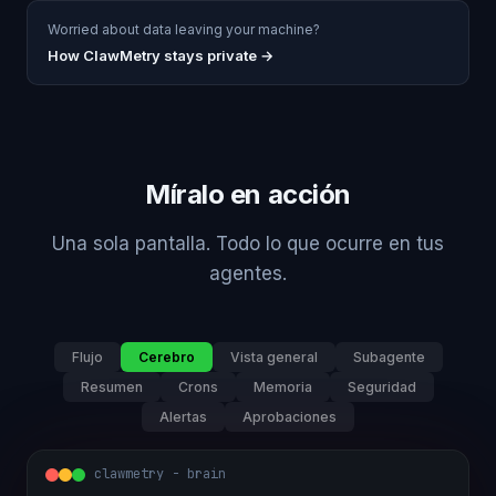
Worried about data leaving your machine?
How ClawMetry stays private →
Míralo en acción
Una sola pantalla. Todo lo que ocurre en tus
agentes.
Flujo
Cerebro
Vista general
Subagente
Resumen
Crons
Memoria
Seguridad
Alertas
Aprobaciones
clawmetry - brain