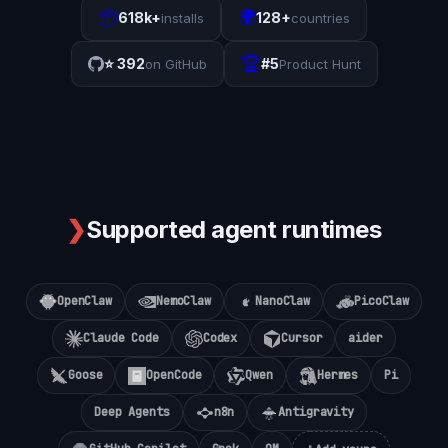
📦
🌍
618k+
128+
installs
countries
🏆
⭐
392
#5
on GitHub
Product Hunt
❯
Supported agent runtimes
OpenClaw
NemoClaw
NanoClaw
PicoClaw
Claude Code
Codex
Cursor
aider
Goose
OpenCode
Qwen
Hermes
Pi
Deep Agents
n8n
Antigravity