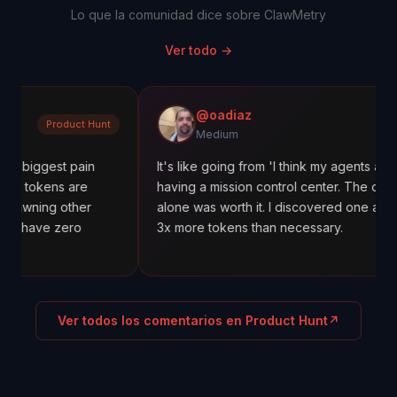
Lo que la comunidad dice sobre ClawMetry
Ver todo
→
@oadiaz
uct Hunt
Mediu
Medium
 pain
It's like going from 'I think my agents are working' to
 are
having a mission control center. The cost tracking
ther
alone was worth it. I discovered one agent was usin
ero
3x more tokens than necessary.
Ver todos los comentarios en Product Hunt
↗