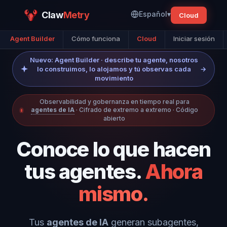
Claw
Metry
Español
▾
Cloud
Agent Builder
Cómo funciona
Cloud
Iniciar sesión
Nuevo: Agent Builder · describe tu agente, nosotros
lo construimos, lo alojamos y tú observas cada
→
movimiento
Observabilidad y gobernanza en tiempo real para
agentes de IA
· Cifrado de extremo a extremo · Código
abierto
Conoce lo que hacen
tus agentes.
Ahora
mismo.
Tus
agentes de IA
generan subagentes,