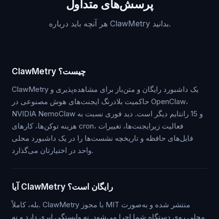
پرسش‌های متداول
هر آنچه باید درباره ClawMetry بدانید.
ClawMetry چیست؟
ClawMetry یک داشبورد رایگان و متن‌باز برای مشاهده‌پذیری و
حاکمیت بلادرنگ ایجنت‌های هوش مصنوعی در OpenClaw،
NVIDIA NemoClaw و 15 رانتایم دیگر است. دید فوری نسبت به
هزینه توکن‌ها، کارهای cron، فعالیت زیرایجنت‌ها، تغییرات
فایل‌های حافظه و تاریخچه نشست‌ها را در یک داشبورد محلی
واحد در اختیارتان می‌گذارد.
آیا ClawMetry رایگان است؟
بله، کاملاً. ClawMetry با مجوز MIT منتشر شده و به‌صورت
محلی روی دستگاه شما اجرا می‌شود. نه وابستگی ابری دارد و نه