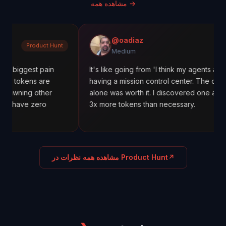
→
مشاهده همه
@oadiaz
roduct Hunt
Medi
Medium
st pain
It's like going from 'I think my agents are working' 
ns are
having a mission control center. The cost tracking
 other
alone was worth it. I discovered one agent was us
 zero
3x more tokens than necessary.
↗
مشاهده همه نظرات در Product Hunt