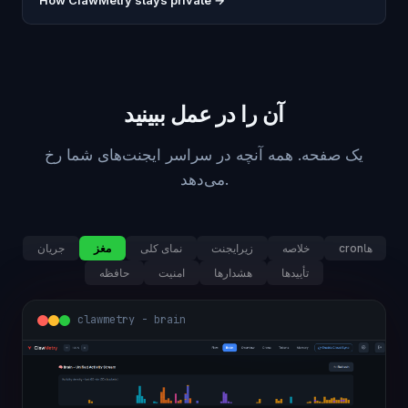
How ClawMetry stays private →
آن را در عمل ببینید
یک صفحه. همه آنچه در سراسر ایجنت‌های شما رخ
می‌دهد.
cronها
خلاصه
زیرایجنت
نمای کلی
مغز
جریان
تأییدها
هشدارها
امنیت
حافظه
clawmetry - brain