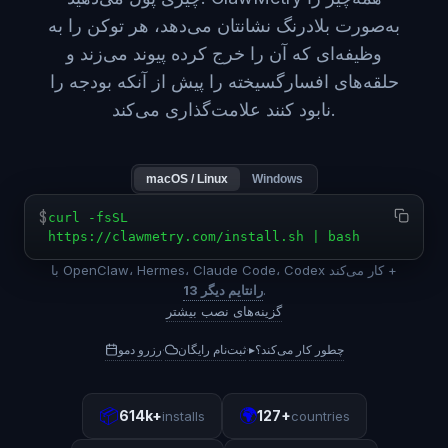
به‌صورت بلادرنگ نشانتان می‌دهد، هر توکن را به
وظیفه‌ای که آن را خرج کرده پیوند می‌زند و
حلقه‌های افسارگسیخته را پیش از آنکه بودجه را
نابود کنند علامت‌گذاری می‌کند.
macOS / Linux
Windows
$
curl -fsSL
https://clawmetry.com/install.sh | bash
با OpenClaw، Hermes، Claude Code، Codex کار می‌کند +
.
13 رانتایم دیگر
گزینه‌های نصب بیشتر
چطور کار می‌کند؟
▸
ثبت‌نام رایگان
رزرو دمو
·
·
📦
🌍
614k+
127+
installs
countries