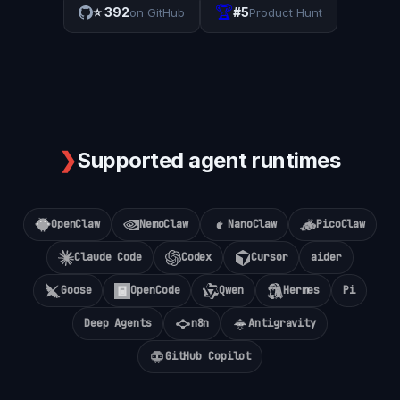
🏆
⭐
392
#5
on GitHub
Product Hunt
❯
Supported agent runtimes
OpenClaw
NemoClaw
NanoClaw
PicoClaw
Claude Code
Codex
Cursor
aider
Goose
OpenCode
Qwen
Hermes
Pi
Deep Agents
n8n
Antigravity
GitHub Copilot