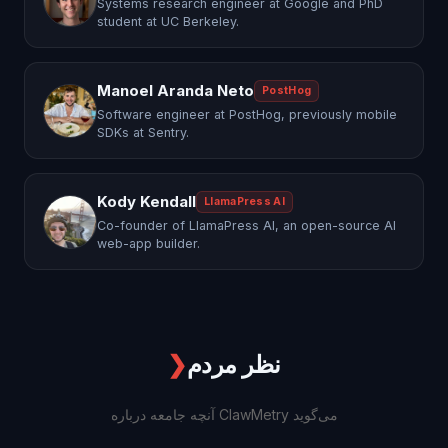
Systems research engineer at Google and PhD
student at UC Berkeley.
Manoel Aranda Neto
PostHog
Software engineer at PostHog, previously mobile
SDKs at Sentry.
Kody Kendall
LlamaPress AI
Co-founder of LlamaPress AI, an open-source AI
web-app builder.
نظر مردم
❯
آنچه جامعه درباره ClawMetry می‌گوید