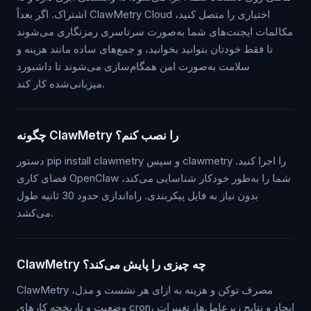
اشتراک. اگر بعداً ClawMetry Cloud اختیاری را متصل کنید،
مکالمات ایجنت‌های شما به‌صورت سرتاسری رمزنگاری می‌شوند
تا فقط خودتان بتوانید بخوانید، و جمع‌های ساده مانند هزینه و
سلامت به‌صورت امن همگام‌سازی می‌شوند تا داشبورد
میزبانی‌شده کار کند.
چگونه ClawMetry را نصب کنم؟
دستور pip install clawmetry و سپس clawmetry را اجرا کنید.
فضای کاری OpenClaw شما را به‌طور خودکار شناسایی می‌کند،
بدون نیاز به فایل پیکربندی. راه‌اندازی حدود 30 ثانیه طول
می‌کشد.
ClawMetry چه چیزی را پایش می‌کند؟
ClawMetry مصرف توکن و هزینه به ازای هر نشست و مدل،
وضعیت و تاریخچه کارهای cron، ایجاد و نتایج زیرعامل‌ها، تغییرات