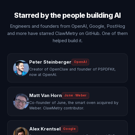
Starred by the people building AI
Engineers and founders from OpenAI, Google, PostHog
and more have starred ClawMetry on GitHub. One of them
helped build it.
Peter Steinberger
OpenAI
Creator of OpenClaw and founder of PSPDFKit,
now at OpenAI.
Matt Van Horn
June · Weber
Co-founder of June, the smart oven acquired by
Weber. ClawMetry contributor.
Alex Krentsel
Google