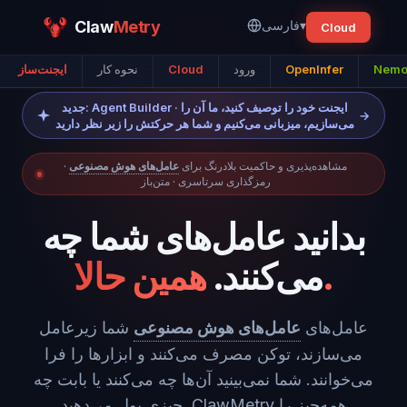
▾
فارسی
Metry
Claw
Cloud
Nemo
OpenInfer
ورود
Cloud
نحوه کار
ایجنت‌ساز
جدید: Agent Builder · ایجنت خود را توصیف کنید، ما آن را
→
می‌سازیم، میزبانی می‌کنیم و شما هر حرکتش را زیر نظر دارید
مشاهده‌پذیری و حاکمیت بلادرنگ برای
عامل‌های هوش مصنوعی
·
رمزگذاری سرتاسری · متن‌باز
بدانید عامل‌های شما چه
همین حالا.
می‌کنند.
عامل‌های
عامل‌های هوش مصنوعی
شما زیرعامل
می‌سازند، توکن مصرف می‌کنند و ابزارها را فرا
می‌خوانند. شما نمی‌بینید آن‌ها چه می‌کنند یا بابت چه
چیزی پول می‌دهید. ClawMetry همه‌چیز را