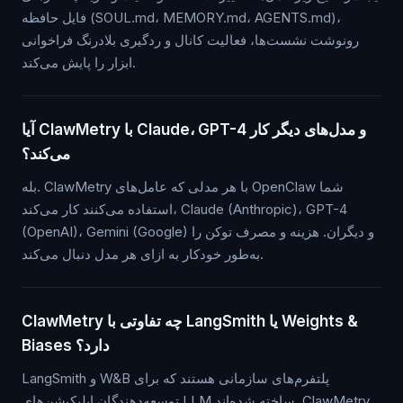
فایل حافظه (SOUL.md، MEMORY.md، AGENTS.md)،
رونوشت نشست‌ها، فعالیت کانال و ردگیری بلادرنگ فراخوانی
ابزار را پایش می‌کند.
آیا ClawMetry با Claude، GPT-4 و مدل‌های دیگر کار
می‌کند؟
بله. ClawMetry با هر مدلی که عامل‌های OpenClaw شما
استفاده می‌کنند کار می‌کند، Claude (Anthropic)، GPT-4
(OpenAI)، Gemini (Google) و دیگران. هزینه و مصرف توکن را
به‌طور خودکار به ازای هر مدل دنبال می‌کند.
ClawMetry چه تفاوتی با LangSmith یا Weights &
Biases دارد؟
LangSmith و W&B پلتفرم‌های سازمانی هستند که برای
توسعه‌دهندگان اپلیکیشن‌های LLM ساخته شده‌اند. ClawMetry