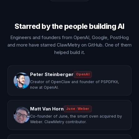
Starred by the people building AI
Engineers and founders from OpenAI, Google, PostHog
and more have starred ClawMetry on GitHub. One of them
helped build it.
Peter Steinberger
OpenAI
Creator of OpenClaw and founder of PSPDFKit,
now at OpenAI.
Matt Van Horn
June · Weber
Co-founder of June, the smart oven acquired by
Weber. ClawMetry contributor.