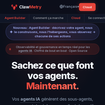
Claw
Metry
Français
▾
Cloud
Agent Builder
Comment ça marche
Cloud
Se connect
Nouveau : Agent Builder · décrivez votre agent, nous
le construisons, nous l'hébergeons, vous observez
→
chacune de ses actions
Observabilité et gouvernance en temps réel pour les
agents IA
· Chiffré de bout en bout · Open Source
Sachez ce que font
vos agents.
Maintenant.
Vos
agents IA
génèrent des sous-agents,