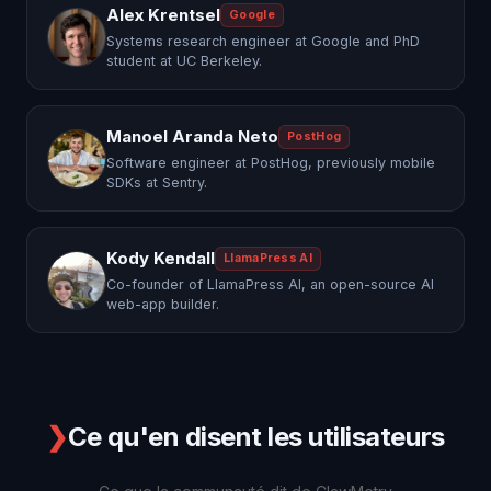
Alex Krentsel
Google
Systems research engineer at Google and PhD
student at UC Berkeley.
Manoel Aranda Neto
PostHog
Software engineer at PostHog, previously mobile
SDKs at Sentry.
Kody Kendall
LlamaPress AI
Co-founder of LlamaPress AI, an open-source AI
web-app builder.
❯
Ce qu'en disent les utilisateurs