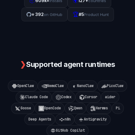
📦
🌍
609k+
127+
installs
countries
🏆
⭐
392
#5
on GitHub
Product Hunt
❯
Supported agent runtimes
OpenClaw
NemoClaw
NanoClaw
PicoClaw
Claude Code
Codex
Cursor
aider
Goose
OpenCode
Qwen
Hermes
Pi
Deep Agents
n8n
Antigravity
GitHub Copilot