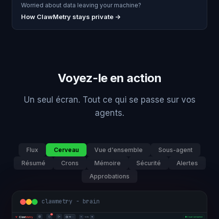
Worried about data leaving your machine?
How ClawMetry stays private →
Voyez-le en action
Un seul écran. Tout ce qui se passe sur vos
agents.
Flux
Cerveau
Vue d'ensemble
Sous-agent
Résumé
Crons
Mémoire
Sécurité
Alertes
Approbations
clawmetry - overview