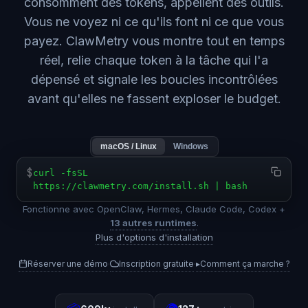
consomment des tokens, appellent des outils.
Vous ne voyez ni ce qu'ils font ni ce que vous
payez. ClawMetry vous montre tout en temps
réel, relie chaque token à la tâche qui l'a
dépensé et signale les boucles incontrôlées
avant qu'elles ne fassent exploser le budget.
macOS / Linux
Windows
$
curl -fsSL
https://clawmetry.com/install.sh | bash
Fonctionne avec OpenClaw, Hermes, Claude Code, Codex +
13 autres runtimes
.
Plus d'options d'installation
Réserver une démo
Inscription gratuite
▸
Comment ça marche ?
·
·