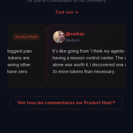
Ce que la communauté dit de ClawMetry
Tout voir
→
@oadiaz
uct Hunt
Mediu
Medium
 pain
It's like going from 'I think my agents are working' to
 are
having a mission control center. The cost tracking
ther
alone was worth it. I discovered one agent was usin
ero
3x more tokens than necessary.
Voir tous les commentaires sur Product Hunt
↗