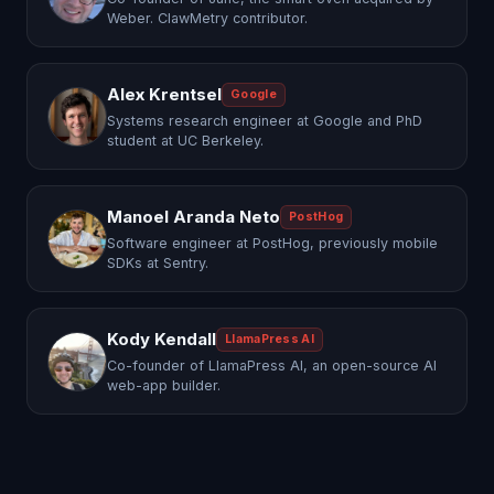
Weber. ClawMetry contributor.
Alex Krentsel
Google
Systems research engineer at Google and PhD
student at UC Berkeley.
Manoel Aranda Neto
PostHog
Software engineer at PostHog, previously mobile
SDKs at Sentry.
Kody Kendall
LlamaPress AI
Co-founder of LlamaPress AI, an open-source AI
web-app builder.