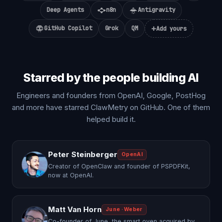
Deep Agents
n8n
Antigravity
+
GitHub Copilot
Grok
QM
Add yours
Starred by the people building AI
Engineers and founders from OpenAI, Google, PostHog
and more have starred ClawMetry on GitHub. One of them
helped build it.
Peter Steinberger
OpenAI
Creator of OpenClaw and founder of PSPDFKit,
now at OpenAI.
Matt Van Horn
June · Weber
Co-founder of June, the smart oven acquired by