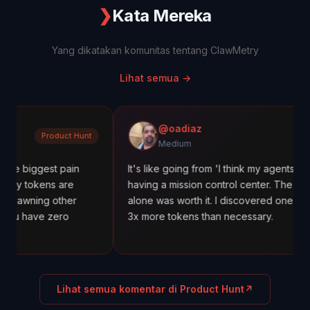
❯
Kata Mereka
Yang dikatakan komunitas tentang ClawMetry
Lihat semua
→
@oadiaz
oduct Hunt
Medi
Medium
t pain
It's like going from 'I think my agents are working' 
s are
having a mission control center. The cost tracking
 other
alone was worth it. I discovered one agent was usi
zero
3x more tokens than necessary.
Lihat semua komentar di Product Hunt
↗