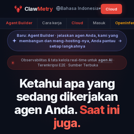
Claw
Metry
Bahasa Indonesia
▾
Cloud
Agent Builder
Cara kerja
Cloud
Masuk
OpenInfe
Baru: Agent Builder · jelaskan agen Anda, kami yang
membangun dan meng-hosting-nya, Anda pantau
→
setiap langkahnya
Observabilitas & tata kelola real-time untuk
agen AI
·
Terenkripsi E2E · Sumber Terbuka
Ketahui apa yang
sedang dikerjakan
agen Anda.
Saat ini
juga.