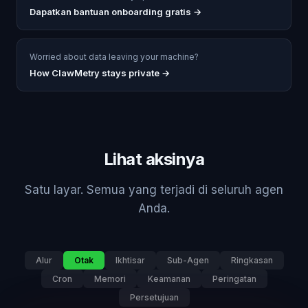
Dapatkan bantuan onboarding gratis
→
Worried about data leaving your machine?
How ClawMetry stays private →
Lihat aksinya
Satu layar. Semua yang terjadi di seluruh agen
Anda.
Alur
Otak
Ikhtisar
Sub-Agen
Ringkasan
Cron
Memori
Keamanan
Peringatan
Persetujuan