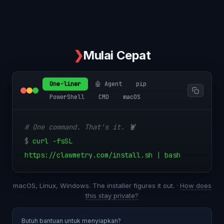
❯
Mulai Cepat
One-liner
🤖 Agent
pip
PowerShell
CMD
macOS
# One command. That's it. 🦞
$
curl -fsSL
https://clawmetry.com/install.sh | bash
macOS, Linux, Windows. The installer figures it out. ·
How does
this stay private?
Butuh bantuan untuk menyiapkan?