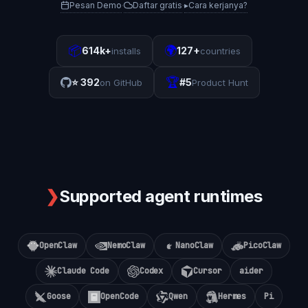
Pesan Demo
Daftar gratis
▸
Cara kerjanya?
·
·
📦
🌍
614k+
127+
installs
countries
🏆
⭐
392
#5
on GitHub
Product Hunt
❯
Supported agent runtimes
OpenClaw
NemoClaw
NanoClaw
PicoClaw
Claude Code
Codex
Cursor
aider
Goose
OpenCode
Qwen
Hermes
Pi