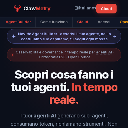
Claw
Metry
Italiano
▾
Cloud
Agent Builder
Come funziona
Cloud
Accedi
Open
Novità: Agent Builder · descrivi il tuo agente, noi lo
→
costruiamo e lo ospitiamo, tu segui ogni mossa
Osservabilità e governance in tempo reale per
agenti AI
·
Crittografia E2E · Open Source
Scopri cosa fanno i
tuoi agenti.
In tempo
reale.
I tuoi
agenti AI
generano sub-agenti,
consumano token, richiamano strumenti. Non