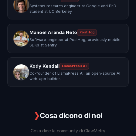
Systems research engineer at Google and PhD
student at UC Berkeley.
Manoel Aranda Neto
PostHog
Software engineer at PostHog, previously mobile
SDKs at Sentry.
Kody Kendall
LlamaPress AI
Co-founder of LlamaPress AI, an open-source AI
web-app builder.
❯
Cosa dicono di noi
Cosa dice la community di ClawMetry