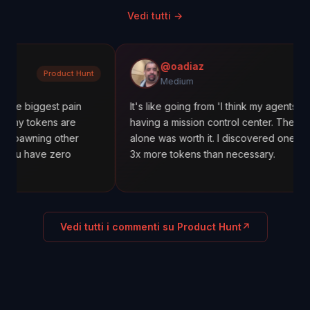
Vedi tutti
→
@oadiaz
oduct Hunt
Medi
Medium
st pain
It's like going from 'I think my agents are working' 
s are
having a mission control center. The cost tracking
 other
alone was worth it. I discovered one agent was us
 zero
3x more tokens than necessary.
Vedi tutti i commenti su Product Hunt
↗