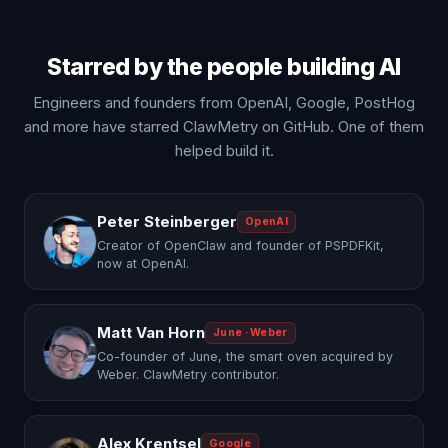
Starred by the people building AI
Engineers and founders from OpenAI, Google, PostHog
and more have starred ClawMetry on GitHub. One of them
helped build it.
Peter Steinberger
OpenAI
Creator of OpenClaw and founder of PSPDFKit,
now at OpenAI.
Matt Van Horn
June · Weber
Co-founder of June, the smart oven acquired by
Weber. ClawMetry contributor.
Alex Krentsel
Google