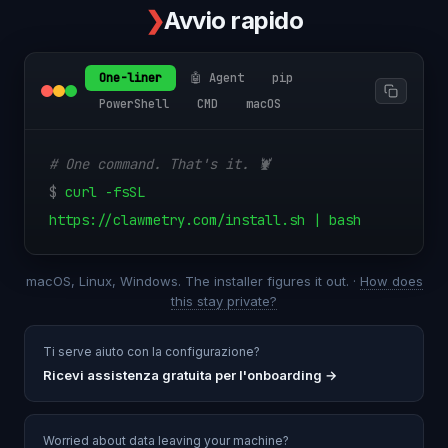
❯
Avvio rapido
One-liner
🤖 Agent
pip
PowerShell
CMD
macOS
# One command. That's it. 🦞
$
curl -fsSL
https://clawmetry.com/install.sh | bash
macOS, Linux, Windows. The installer figures it out. ·
How does
this stay private?
Ti serve aiuto con la configurazione?
Ricevi assistenza gratuita per l'onboarding
→
Worried about data leaving your machine?