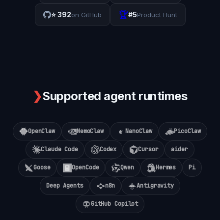
🏆
⭐
392
#5
on GitHub
Product Hunt
❯
Supported agent runtimes
OpenClaw
NemoClaw
NanoClaw
PicoClaw
Claude Code
Codex
Cursor
aider
Goose
OpenCode
Qwen
Hermes
Pi
Deep Agents
n8n
Antigravity
GitHub Copilot