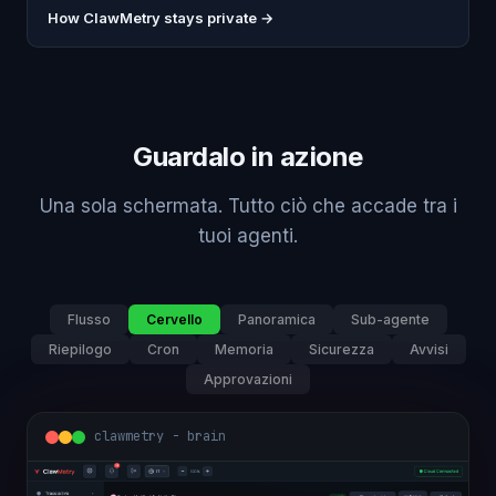
How ClawMetry stays private →
Guardalo in azione
Una sola schermata. Tutto ciò che accade tra i
tuoi agenti.
Flusso
Cervello
Panoramica
Sub-agente
Riepilogo
Cron
Memoria
Sicurezza
Avvisi
Approvazioni
clawmetry - brain