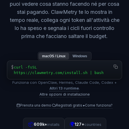
puoi vedere cosa stanno facendo né per cosa
stai pagando. ClawMetry te lo mostra in
tempo reale, collega ogni token all'attività che
lo ha speso e segnala i cicli fuori controllo
prima che facciano saltare il budget.
macOS / Linux
Windows
$
curl -fsSL
https://clawmetry.com/install.sh | bash
Funziona con OpenClaw, Hermes, Claude Code, Codex +
Altri 13 runtime
.
Altre opzioni di installazione
Prenota una demo
Registrati gratis
▸
Come funziona?
·
·
📦
🌍
609k+
127+
installs
countries