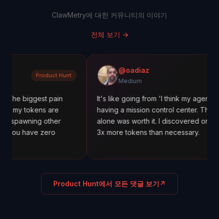
ClawMetry에 대한 커뮤니티의 이야기
전체 보기
→
@oadiaz
Product Hunt
Me
Medium
gest pain
It's like going from 'I think my agents are working
ens are
having a mission control center. The cost trackin
ng other
alone was worth it. I discovered one agent was 
ve zero
3x more tokens than necessary.
Product Hunt에서 모든 댓글 보기
↗