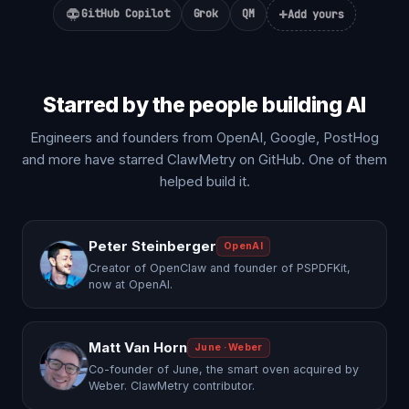
+
GitHub Copilot
Grok
QM
Add yours
Starred by the people building AI
Engineers and founders from OpenAI, Google, PostHog
and more have starred ClawMetry on GitHub. One of them
helped build it.
Peter Steinberger
OpenAI
Creator of OpenClaw and founder of PSPDFKit,
now at OpenAI.
Matt Van Horn
June · Weber
Co-founder of June, the smart oven acquired by
Weber. ClawMetry contributor.