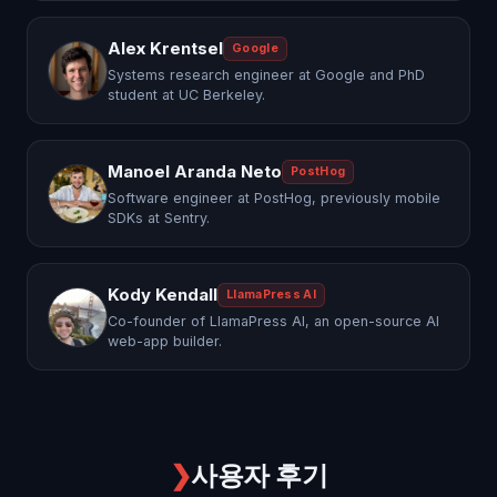
Alex Krentsel
Google
Systems research engineer at Google and PhD
student at UC Berkeley.
Manoel Aranda Neto
PostHog
Software engineer at PostHog, previously mobile
SDKs at Sentry.
Kody Kendall
LlamaPress AI
Co-founder of LlamaPress AI, an open-source AI
web-app builder.
❯
사용자 후기