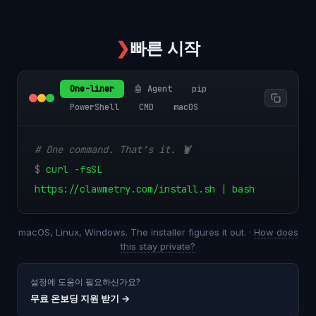
❯
빠른 시작
One-liner
🤖 Agent
pip
PowerShell
CMD
macOS
# One command. That's it. 🦞
$
curl -fsSL
https://clawmetry.com/install.sh | bash
macOS, Linux, Windows. The installer figures it out. ·
How does
this stay private?
설정에 도움이 필요하신가요?
무료 온보딩 지원 받기
→