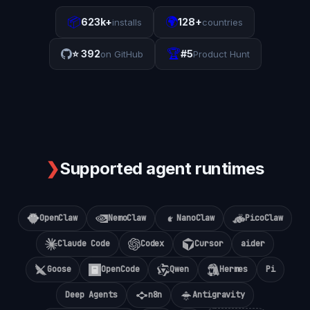
📦
🌍
623k+
128+
installs
countries
🏆
⭐
392
#5
on GitHub
Product Hunt
❯
Supported agent runtimes
OpenClaw
NemoClaw
NanoClaw
PicoClaw
Claude Code
Codex
Cursor
aider
Goose
OpenCode
Qwen
Hermes
Pi
Deep Agents
n8n
Antigravity