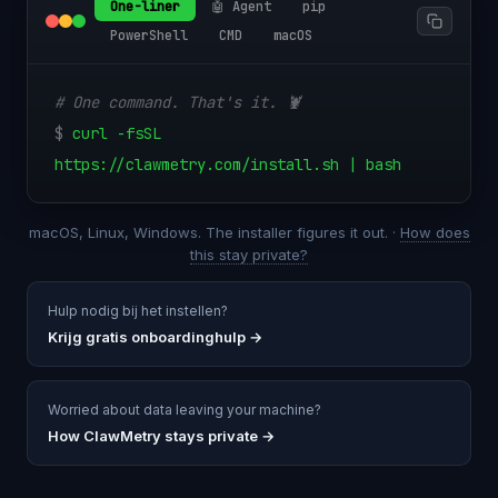
One-liner
🤖 Agent
pip
PowerShell
CMD
macOS
# One command. That's it. 🦞
$
curl -fsSL
https://clawmetry.com/install.sh | bash
macOS, Linux, Windows. The installer figures it out. ·
How does
this stay private?
Hulp nodig bij het instellen?
Krijg gratis onboardinghulp
→
Worried about data leaving your machine?
How ClawMetry stays private →