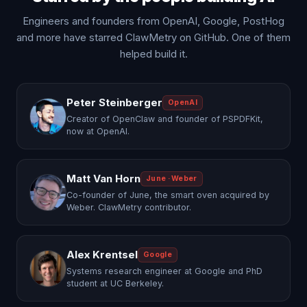
Engineers and founders from OpenAI, Google, PostHog
and more have starred ClawMetry on GitHub. One of them
helped build it.
Peter Steinberger
OpenAI
Creator of OpenClaw and founder of PSPDFKit,
now at OpenAI.
Matt Van Horn
June · Weber
Co-founder of June, the smart oven acquired by
Weber. ClawMetry contributor.
Alex Krentsel
Google
Systems research engineer at Google and PhD
student at UC Berkeley.