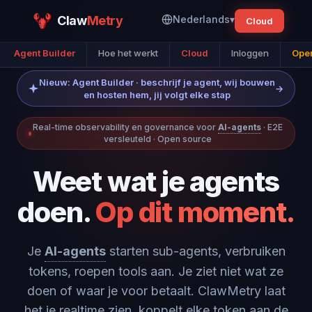
Claw
Metry
Nederlands
▾
Cloud
Agent Builder
Hoe het werkt
Cloud
Inloggen
Open
Nieuw: Agent Builder · beschrijf je agent, wij bouwen
→
en hosten hem, jij volgt elke stap
Real-time observability en governance voor
AI-agents
· E2E
versleuteld · Open source
Weet wat je agents
doen.
Op dit moment.
Je
AI-agents
starten sub-agents, verbruiken
tokens, roepen tools aan. Je ziet niet wat ze
doen of waar je voor betaalt. ClawMetry laat
het je realtime zien, koppelt elke token aan de