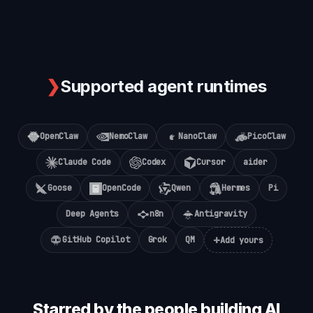
❯
Supported agent runtimes
OpenClaw
NemoClaw
NanoClaw
PicoClaw
Claude Code
Codex
Cursor
aider
Goose
OpenCode
Qwen
Hermes
Pi
Deep Agents
n8n
Antigravity
+
GitHub Copilot
Grok
QM
Add yours
Starred by the people building AI