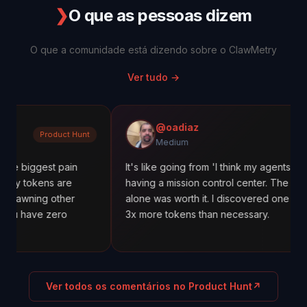
❯
O que as pessoas dizem
O que a comunidade está dizendo sobre o ClawMetry
Ver tudo
→
@oadiaz
oduct Hunt
Medi
Medium
t pain
It's like going from 'I think my agents are working' t
s are
having a mission control center. The cost tracking
other
alone was worth it. I discovered one agent was usi
zero
3x more tokens than necessary.
Ver todos os comentários no Product Hunt
↗