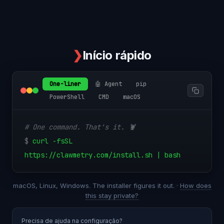
❯
Início rápido
One-liner
🤖 Agent
pip
PowerShell
CMD
macOS
# One command. That's it. 🦞
$
curl -fsSL
https://clawmetry.com/install.sh | bash
macOS, Linux, Windows. The installer figures it out. ·
How does
this stay private?
Precisa de ajuda na configuração?