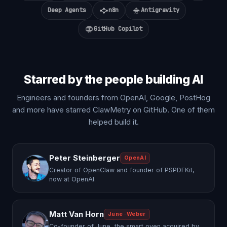
Deep Agents
n8n
Antigravity
GitHub Copilot
Starred by the people building AI
Engineers and founders from OpenAI, Google, PostHog
and more have starred ClawMetry on GitHub. One of them
helped build it.
Peter Steinberger
OpenAI
Creator of OpenClaw and founder of PSPDFKit,
now at OpenAI.
Matt Van Horn
June · Weber
Co-founder of June, the smart oven acquired by