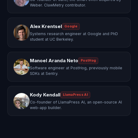
Weber. ClawMetry contributor.
Alex Krentsel
Google
Systems research engineer at Google and PhD
student at UC Berkeley.
Manoel Aranda Neto
PostHog
Software engineer at PostHog, previously mobile
SDKs at Sentry.
Kody Kendall
LlamaPress AI
Co-founder of LlamaPress AI, an open-source AI
web-app builder.