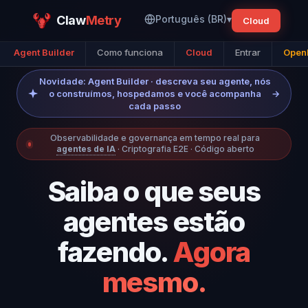
Claw
Metry
Português (BR)
▾
Cloud
Agent Builder
Como funciona
Cloud
Entrar
OpenI
Novidade: Agent Builder · descreva seu agente, nós
o construímos, hospedamos e você acompanha
→
cada passo
Observabilidade e governança em tempo real para
agentes de IA
· Criptografia E2E · Código aberto
Saiba o que seus
agentes estão
fazendo.
Agora
mesmo.