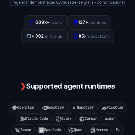
Agendar demonstração
Cadastre-se grátis
▸
Como funciona?
·
·
📦
🌍
609k+
127+
installs
countries
🏆
⭐
392
#5
on GitHub
Product Hunt
❯
Supported agent runtimes
OpenClaw
NemoClaw
NanoClaw
PicoClaw
Claude Code
Codex
Cursor
aider
Goose
OpenCode
Qwen
Hermes
Pi