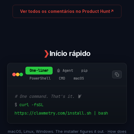
Ver todos os comentários no Product Hunt
↗
❯
Início rápido
One-liner
🤖 Agent
pip
PowerShell
CMD
macOS
# One command. That's it. 🦞
$
curl -fsSL
https://clawmetry.com/install.sh | bash
macOS, Linux, Windows. The installer figures it out. ·
How does