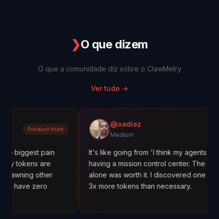
❯
O que dizem
O que a comunidade diz sobre o ClawMetry
Ver tudo
→
@oadiaz
duct Hunt
Mediu
Medium
t pain
It's like going from 'I think my agents are working' t
 are
having a mission control center. The cost tracking
other
alone was worth it. I discovered one agent was usin
ero
3x more tokens than necessary.