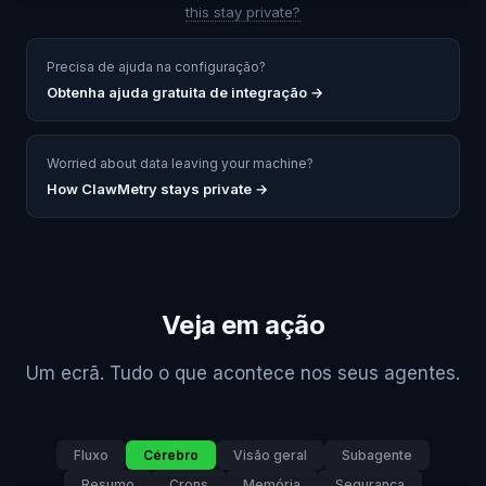
this stay private?
Precisa de ajuda na configuração?
Obtenha ajuda gratuita de integração
→
Worried about data leaving your machine?
How ClawMetry stays private →
Veja em ação
Um ecrã. Tudo o que acontece nos seus agentes.
Fluxo
Cérebro
Visão geral
Subagente
Resumo
Crons
Memória
Segurança