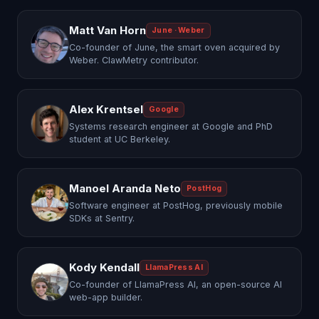
Matt Van Horn
June · Weber
Co-founder of June, the smart oven acquired by
Weber. ClawMetry contributor.
Alex Krentsel
Google
Systems research engineer at Google and PhD
student at UC Berkeley.
Manoel Aranda Neto
PostHog
Software engineer at PostHog, previously mobile
SDKs at Sentry.
Kody Kendall
LlamaPress AI
Co-founder of LlamaPress AI, an open-source AI
web-app builder.