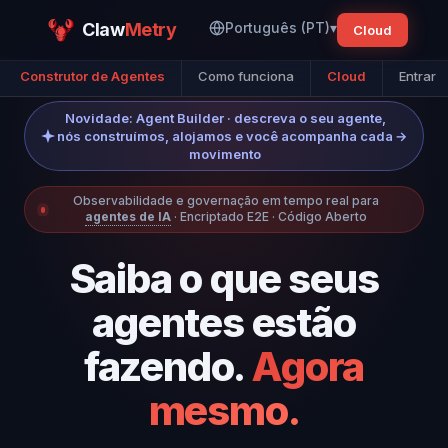
Claw
Metry
Português (PT)
▾
Cloud
Construtor de Agentes
Como funciona
Cloud
Entrar
Novidade: Agent Builder · descreva o seu agente,
nós construímos, alojamos e você acompanha cada
→
movimento
Observabilidade e governação em tempo real para
agentes de IA
· Encriptado E2E · Código Aberto
Saiba o que seus
agentes estão
fazendo.
Agora
mesmo.