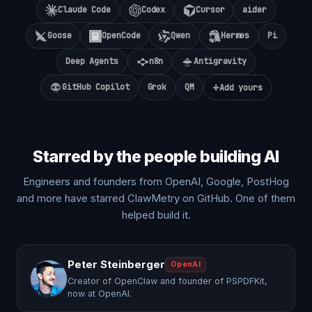
Claude Code
Codex
Cursor
aider
Goose
OpenCode
Qwen
Hermes
Pi
Deep Agents
n8n
Antigravity
+
GitHub Copilot
Grok
QM
Add yours
Starred by the people building AI
Engineers and founders from OpenAI, Google, PostHog
and more have starred ClawMetry on GitHub. One of them
helped build it.
Peter Steinberger
OpenAI
Creator of OpenClaw and founder of PSPDFKit,
now at OpenAI.