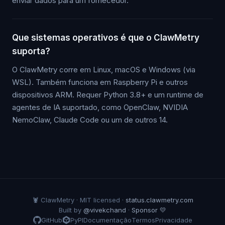
enviar dados para um fornecedor.
Que sistemas operativos é que o ClawMetry
suporta?
O ClawMetry corre em Linux, macOS e Windows (via
WSL). Também funciona em Raspberry Pi e outros
dispositivos ARM. Requer Python 3.8+ e um runtime de
agentes de IA suportado, como OpenClaw, NVIDIA
NemoClaw, Claude Code ou um de outros 14.
🦞 ClawMetry · MIT licensed ·
status.clawmetry.com
Built by
@vivekchand
·
Sponsor 💛
GitHub
PyPI
Documentação
Termos
Privacidade