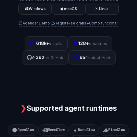
Windows
macOS
Linux
Agendar Demo
Registe-se grátis
▸
Como funciona?
·
·
📦
🌍
618k+
128+
installs
countries
🏆
⭐
392
#5
on GitHub
Product Hunt
❯
Supported agent runtimes
OpenClaw
NemoClaw
NanoClaw
PicoClaw