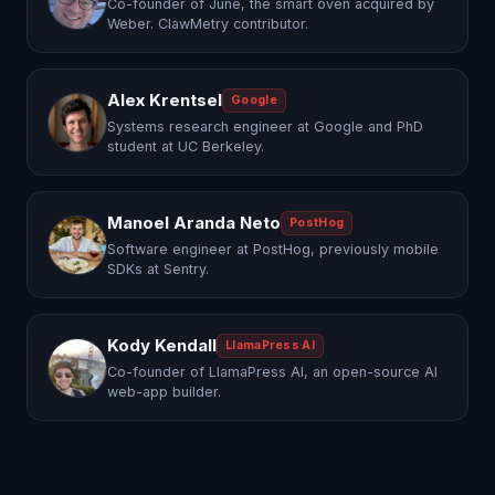
Co-founder of June, the smart oven acquired by
Weber. ClawMetry contributor.
Alex Krentsel
Google
Systems research engineer at Google and PhD
student at UC Berkeley.
Manoel Aranda Neto
PostHog
Software engineer at PostHog, previously mobile
SDKs at Sentry.
Kody Kendall
LlamaPress AI
Co-founder of LlamaPress AI, an open-source AI
web-app builder.