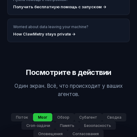
Получить бесплатную помощь с запуском
→
Worried about data leaving your machine?
How ClawMetry stays private →
Посмотрите в действии
Один экран. Всё, что происходит у ваших
агентов.
Поток
Мозг
Обзор
Субагент
Сводка
Cron-задачи
Память
Безопасность
Оповещения
Согласования