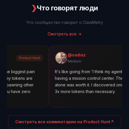
❯
Что говорят люди
Что сообщество говорит о ClawMetry
Смотреть все
→
@oadiaz
roduct Hunt
Medi
Medium
st pain
It's like going from 'I think my agents are working' 
ns are
having a mission control center. The cost tracking
 other
alone was worth it. I discovered one agent was us
 zero
3x more tokens than necessary.
Смотреть все комментарии на Product Hunt
↗