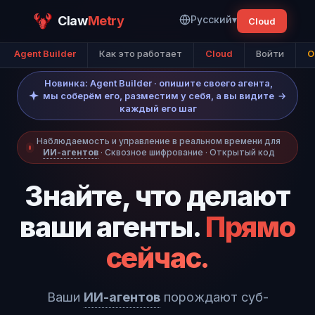
Claw
Metry
Русский
▾
Cloud
Agent Builder
Как это работает
Cloud
Войти
O
Новинка: Agent Builder · опишите своего агента,
мы соберём его, разместим у себя, а вы видите
→
каждый его шаг
Наблюдаемость и управление в реальном времени для
ИИ-агентов
· Сквозное шифрование · Открытый код
Знайте, что делают
ваши агенты.
Прямо
сейчас.
Ваши
ИИ-агентов
порождают суб-