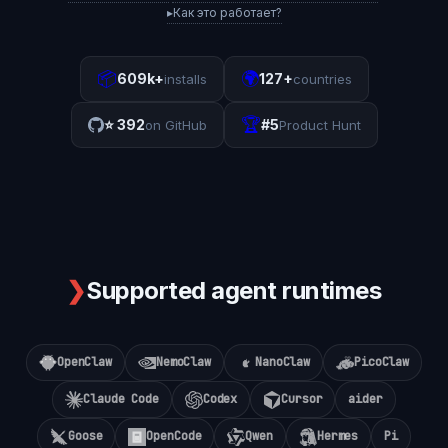
▸
Как это работает?
📦
🌍
609k+
127+
installs
countries
🏆
⭐
392
#5
on GitHub
Product Hunt
❯
Supported agent runtimes
OpenClaw
NemoClaw
NanoClaw
PicoClaw
Claude Code
Codex
Cursor
aider
Goose
OpenCode
Qwen
Hermes
Pi