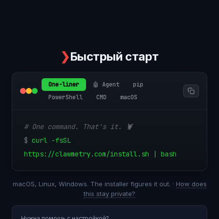
❯
Быстрый старт
One-liner
🤖 Agent
pip
PowerShell
CMD
macOS
# One command. That's it. 🦞
$
curl -fsSL
https://clawmetry.com/install.sh | bash
macOS, Linux, Windows. The installer figures it out. ·
How does
this stay private?
Нужна помощь с настройкой?