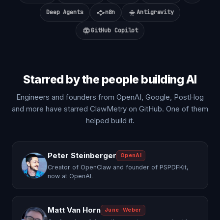
Deep Agents
n8n
Antigravity
GitHub Copilot
Starred by the people building AI
Engineers and founders from OpenAI, Google, PostHog
and more have starred ClawMetry on GitHub. One of them
helped build it.
Peter Steinberger
OpenAI
Creator of OpenClaw and founder of PSPDFKit,
now at OpenAI.
Matt Van Horn
June · Weber