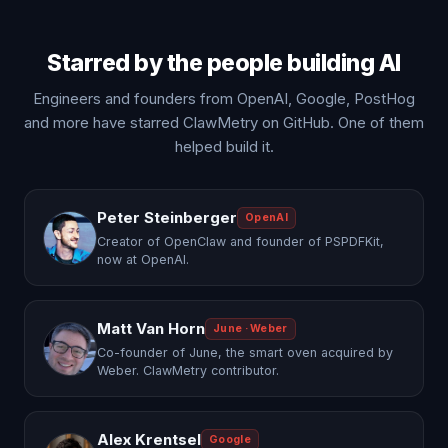
Starred by the people building AI
Engineers and founders from OpenAI, Google, PostHog
and more have starred ClawMetry on GitHub. One of them
helped build it.
Peter Steinberger
OpenAI
Creator of OpenClaw and founder of PSPDFKit,
now at OpenAI.
Matt Van Horn
June · Weber
Co-founder of June, the smart oven acquired by
Weber. ClawMetry contributor.
Alex Krentsel
Google