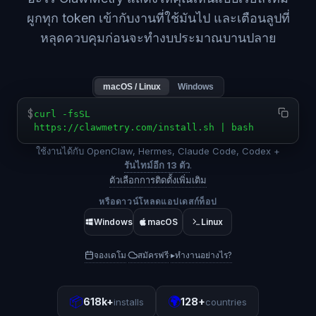
ผูกทุก token เข้ากับงานที่ใช้มันไป และเตือนลูปที่
หลุดควบคุมก่อนจะทำงบประมาณบานปลาย
macOS / Linux
Windows
$
curl -fsSL
https://clawmetry.com/install.sh | bash
ใช้งานได้กับ OpenClaw, Hermes, Claude Code, Codex +
รันไทม์อีก 13 ตัว
.
ตัวเลือกการติดตั้งเพิ่มเติม
หรือดาวน์โหลดแอปเดสก์ท็อป
Windows
macOS
Linux
จองเดโม
สมัครฟรี
▸
ทำงานอย่างไร?
·
·
📦
🌍
618k+
128+
installs
countries