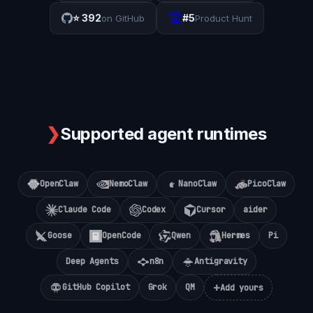
🏆
⭐
392
#5
on GitHub
Product Hunt
❯
Supported agent runtimes
OpenClaw
NemoClaw
NanoClaw
PicoClaw
Claude Code
Codex
Cursor
aider
Goose
OpenCode
Qwen
Hermes
Pi
Deep Agents
n8n
Antigravity
+
GitHub Copilot
Grok
QM
Add yours