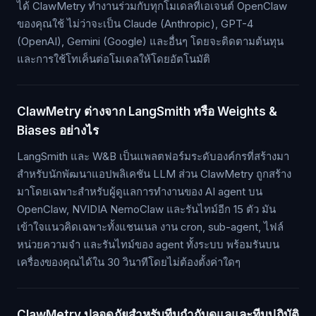
ได้ ClawMetry ทำงานร่วมกับทุกโมเดลที่เอเจนต์ OpenClaw
ของคุณใช้ ไม่ว่าจะเป็น Claude (Anthropic), GPT-4
(OpenAI), Gemini (Google) และอื่นๆ โดยจะติดตามต้นทุน
และการใช้โทเค็นต่อโมเดลให้โดยอัตโนมัติ
ClawMetry ต่างจาก LangSmith หรือ Weights &
Biases อย่างไร
LangSmith และ W&B เป็นแพลตฟอร์มระดับองค์กรที่สร้างมา
สำหรับนักพัฒนาแอปพลิเคชัน LLM ส่วน ClawMetry ถูกสร้าง
มาโดยเฉพาะสำหรับผู้ดูแลการทำงานของ AI agent บน
OpenClaw, NVIDIA NemoClaw และรันไทม์อีก 15 ตัว มัน
เข้าใจแนวคิดเฉพาะทั้งแชนเนล งาน cron, sub-agent, ไฟล์
หน่วยความจำ และรันไทม์ของ agent ทั้งระบบ พร้อมรันบน
เครื่องของคุณได้ใน 30 วินาทีโดยไม่ต้องตั้งค่าใดๆ
ClawMetry ปลอดภัยสำหรับทีมกำกับดูแลและทีมปฏิบัติ