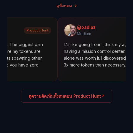
ดูทั้งหมด
→
@oadiaz
Product Hunt
Medium
iggest pain
It's like going from 'I think my agents are worki
okens are
having a mission control center. The cost track
ning other
alone was worth it. I discovered one agent wa
have zero
3x more tokens than necessary.
ดูความคิดเห็นทั้งหมดบน Product Hunt
↗