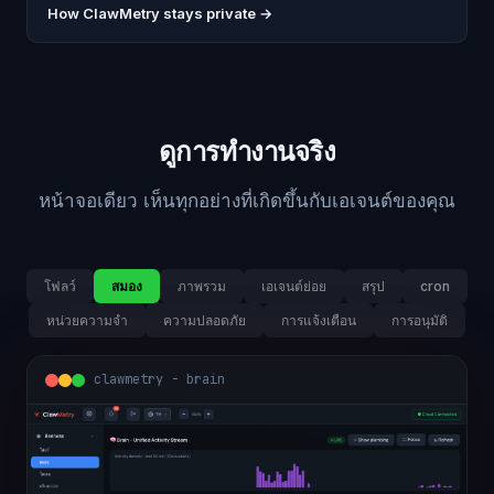
How ClawMetry stays private →
ดูการทำงานจริง
หน้าจอเดียว เห็นทุกอย่างที่เกิดขึ้นกับเอเจนต์ของคุณ
โฟลว์
สมอง
ภาพรวม
เอเจนต์ย่อย
สรุป
cron
หน่วยความจำ
ความปลอดภัย
การแจ้งเตือน
การอนุมัติ
clawmetry - brain