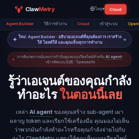
Claw
Metry
ไทย
▾
Cloud
Agent Builder
วิธีการทำงาน
Cloud
เข้าสู่ระบบ
OpenI
ใหม่: Agent Builder · อธิบายเอเจนต์ที่คุณต้องการ เราสร้าง
→
ให้ โฮสต์ให้ และคุณเห็นทุกการทำงาน
การสังเกตการณ์และการกำกับดูแลแบบเรียลไทม์สำหรับ
AI agent
·
เข้ารหัสแบบ E2E · โอเพนซอร์ส
รู้ว่าเอเจนต์ของคุณกำลัง
ทำอะไร
ในตอนนี้เลย
เหล่า
AI agent
ของคุณสร้าง sub-agent เผา
ผลาญ token และเรียกใช้เครื่องมือ คุณมองไม่เห็น
ว่าพวกมันกำลังทำอะไรหรือคุณกำลังจ่ายไปกับ
อะไร ClawMetry แสดงให้คุณเห็นแบบเรียลไทม์