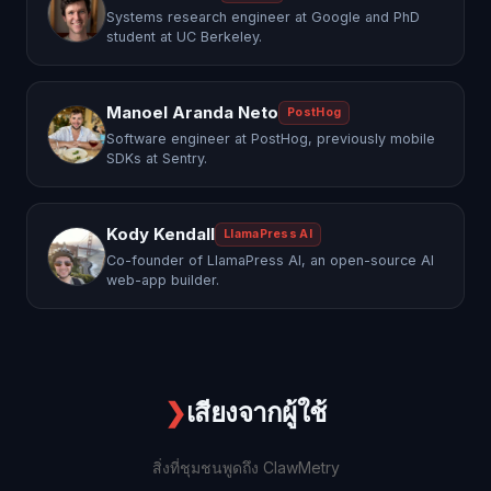
Systems research engineer at Google and PhD
student at UC Berkeley.
Manoel Aranda Neto
PostHog
Software engineer at PostHog, previously mobile
SDKs at Sentry.
Kody Kendall
LlamaPress AI
Co-founder of LlamaPress AI, an open-source AI
web-app builder.
❯
เสียงจากผู้ใช้
สิ่งที่ชุมชนพูดถึง ClawMetry