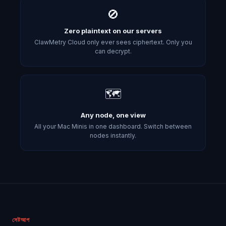
🚫
Zero plaintext on our servers
ClawMetry Cloud only ever sees ciphertext. Only you
can decrypt.
🗺️
Any node, one view
All your Mac Minis in one dashboard. Switch between
nodes instantly.
সেটআপ