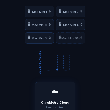
🖥️
🖥️
🔒
🔒
Mac Mini 1
Mac Mini 2
🖥️
🖥️
🔒
🔒
Mac Mini 3
Mac Mini 4
🖥️
🖥️
🔒
🔒
Mac Mini 5
Mac Mini 10+
E2E ENCRYPTED
☁️
ClawMetry Cloud
Zero plaintext