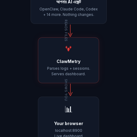
আপনার AI এজেন্ট
OpenClaw, Claude Code, Codex
+ 14 more. Nothing changes.
READS FILES
ClawMetry
Parses logs + sessions.
Serves dashboard.
SHOWS YOU
📊
Your browser
localhost:8900
Live dashboard