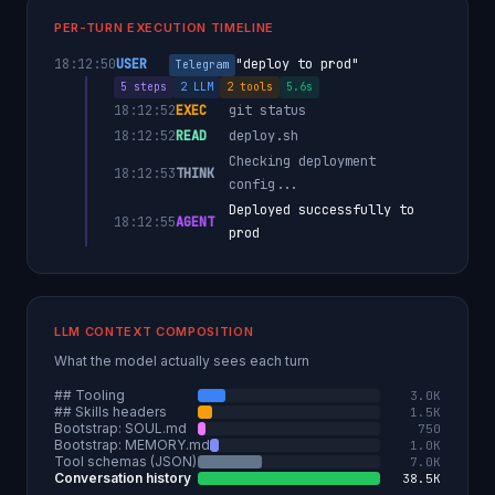
PER-TURN EXECUTION TIMELINE
18:12:50
USER
"deploy to prod"
Telegram
5 steps
2 LLM
2 tools
5.6s
18:12:52
EXEC
git status
18:12:52
READ
deploy.sh
Checking deployment
18:12:53
THINK
config...
Deployed successfully to
18:12:55
AGENT
prod
LLM CONTEXT COMPOSITION
What the model actually sees each turn
## Tooling
3.0K
## Skills headers
1.5K
Bootstrap: SOUL.md
750
Bootstrap: MEMORY.md
1.0K
Tool schemas (JSON)
7.0K
Conversation history
38.5K