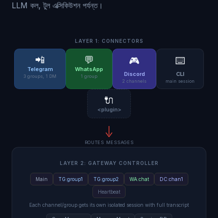
LLM কল, টুল এক্সিকিউশন পর্যন্ত।
LAYER 1: CONNECTORS
📲
💬
🎮
⌨️
Telegram
WhatsApp
Discord
CLI
3 groups, 1 DM
1 group
2 channels
main session
🔌
<plugin>
ROUTES MESSAGES
LAYER 2: GATEWAY CONTROLLER
Main
TG:group1
TG:group2
WA:chat
DC:chan1
Heartbeat
Each channel/group gets its own isolated session with full transcript