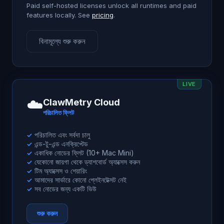
Paid self-hosted licenses unlock all runtimes and paid
features locally. See
pricing
.
বিনামূল্যে শুরু করুন
LIVE
☁️
ClawMetry Cloud
পরিচালিত ফ্লিট
পরিচালিত এবং সর্বদা চালু
✓
এন্ড-টু-এন্ড এনক্রিপ্টেড
✓
একাধিক নোডের ফ্লিট (10+ Mac Mini)
✓
যেকোনো জায়গা থেকে ড্যাশবোর্ড অ্যাক্সেস করুন
✓
টিম অ্যাক্সেস ও শেয়ারিং
✓
আমাদের সার্ভারে কোনো প্লেইনটেক্সট নেই
✓
সব নোডের জন্য একটি ভিউ
✓
শুরু করুন