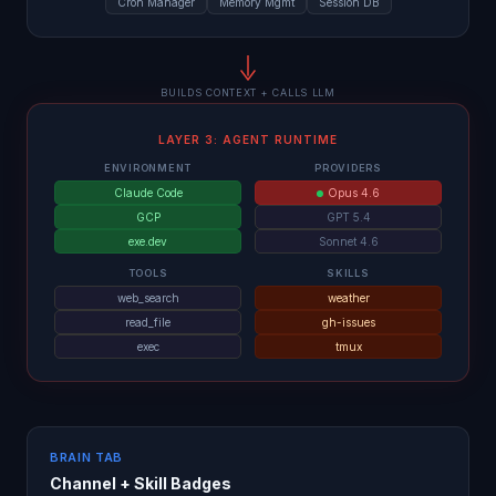
Cron Manager
Memory Mgmt
Session DB
BUILDS CONTEXT + CALLS LLM
LAYER 3: AGENT RUNTIME
ENVIRONMENT
PROVIDERS
Claude Code
Opus 4.6
GCP
GPT 5.4
exe.dev
Sonnet 4.6
TOOLS
SKILLS
web_search
weather
read_file
gh-issues
exec
tmux
BRAIN TAB
Channel + Skill Badges