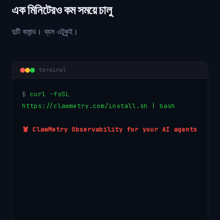
এক মিনিটেরও কম সময়ে চালু
দুটি কমান্ড। ব্যস এটুকুই।
terminal
$
c
u
r
l
-
f
s
S
L
h
t
t
p
s
:
/
/
c
l
a
w
m
e
t
r
y
.
c
o
m
/
i
n
s
t
a
l
l
.
s
h
|
b
a
s
h
🦞 ClawMetry Observability for your AI agents
────────────────────────────────────────
→ Detected macOS (Apple Silicon)
→ Creating virtual environment...