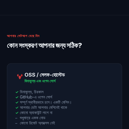
আপনার সেটআপ বেছে নিন
কোন সংস্করণ আপনার জন্য সঠিক?
OSS / সেলফ-হোস্টেড
বিনামূল্যে এবং ওপেন সোর্স
বিনামূল্যে, চিরকাল
✓
GitHub-এ ওপেন সোর্স
✓
সম্পূর্ণ স্থানীয়ভাবে চলে। একটি মেশিন।
✓
আপনার ডেটা আপনার মেশিনেই থাকে
✓
কোনো অ্যাকাউন্ট লাগে না
✓
শুধুমাত্র একক নোড
–
কোনো রিমোট অ্যাক্সেস নেই
–