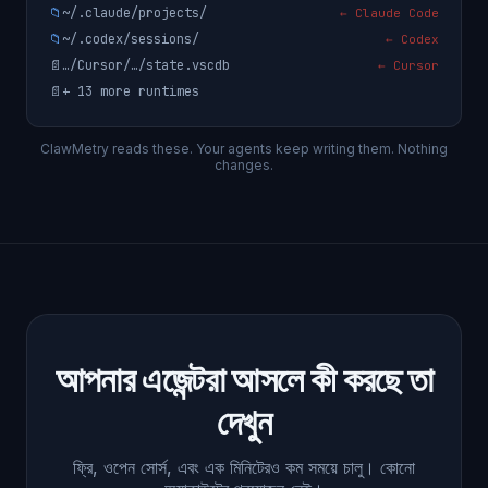
📁
~/.claude/projects/
← Claude Code
📁
~/.codex/sessions/
← Codex
📄
…/Cursor/…/state.vscdb
← Cursor
📄
+ 13 more runtimes
ClawMetry reads these. Your agents keep writing them. Nothing
changes.
আপনার এজেন্টরা আসলে কী করছে তা
দেখুন
ফ্রি, ওপেন সোর্স, এবং এক মিনিটেরও কম সময়ে চালু। কোনো