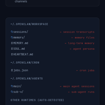
channels
~/.OPENCLAW/WORKSPACE
📁
sessions/
← session transcripts
📁
memory/
← memory files
📄
MEMORY.md
← long-term memory
📄
SOUL.md
← agent persona
📄
HEARTBEAT.md
~/.OPENCLAW/CRON
📄
jobs.json
← cron jobs
~/.OPENCLAW/AGENTS
📁
main/
← main agent sessions
📁
sub-*/
← sub-agent runs
OTHER RUNTIMES (AUTO-DETECTED)