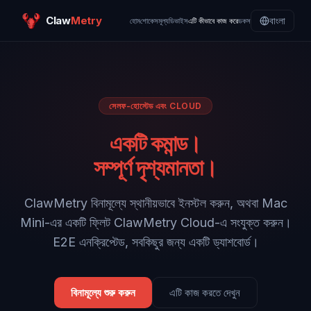
Claw
Metry
বাংলা
হোম
শোকেস
মূল্য
ডিভাইস
এটি কীভাবে কাজ করে
ডকস
সেলফ-হোস্টেড এবং CLOUD
একটি কমান্ড।
সম্পূর্ণ দৃশ্যমানতা।
ClawMetry বিনামূল্যে স্থানীয়ভাবে ইনস্টল করুন, অথবা Mac
Mini-এর একটি ফ্লিট ClawMetry Cloud-এ সংযুক্ত করুন।
E2E এনক্রিপ্টেড, সবকিছুর জন্য একটি ড্যাশবোর্ড।
বিনামূল্যে শুরু করুন
এটি কাজ করতে দেখুন