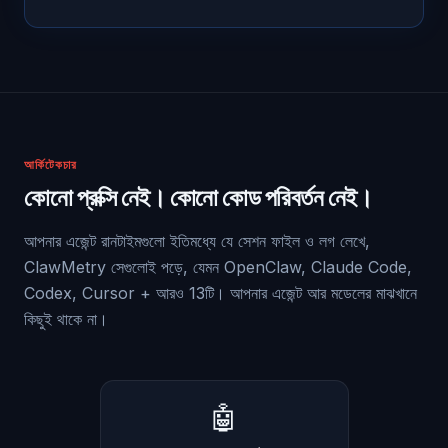
আর্কিটেকচার
কোনো প্রক্সি নেই। কোনো কোড পরিবর্তন নেই।
আপনার এজেন্ট রানটাইমগুলো ইতিমধ্যে যে সেশন ফাইল ও লগ লেখে,
ClawMetry সেগুলোই পড়ে, যেমন OpenClaw, Claude Code,
Codex, Cursor + আরও 13টি। আপনার এজেন্ট আর মডেলের মাঝখানে
কিছুই থাকে না।
🤖