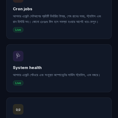
Cron jobs
আপনার এজেন্ট সেটআপের প্রতিটি নির্ধারিত টাস্ক, শেষ রানের সময়, স্ট্যাটাস এবং
রান হিস্টরি সহ। কোনো cron মিস হলে সমস্যা হওয়ার আগেই ধরে ফেলুন।
Live
🩺
System health
আপনার এজেন্ট গেটওয়ে এবং সংযুক্ত কম্পোনেন্টের সার্ভিস স্ট্যাটাস, এক নজরে।
Live
📜