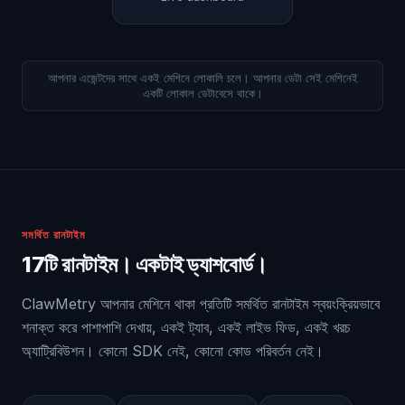
আপনার এজেন্টদের সাথে একই মেশিনে লোকালি চলে। আপনার ডেটা সেই মেশিনেই
একটি লোকাল ডেটাবেসে থাকে।
সমর্থিত রানটাইম
17টি রানটাইম। একটাই ড্যাশবোর্ড।
ClawMetry আপনার মেশিনে থাকা প্রতিটি সমর্থিত রানটাইম স্বয়ংক্রিয়ভাবে
শনাক্ত করে পাশাপাশি দেখায়, একই ট্যাব, একই লাইভ ফিড, একই খরচ
অ্যাট্রিবিউশন। কোনো SDK নেই, কোনো কোড পরিবর্তন নেই।