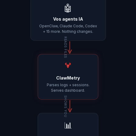
🤖
Vos agents IA
OpenClaw, Claude Code, Codex
+ 15 more. Nothing changes.
READS FILES
ClawMetry
Parses logs + sessions.
Serves dashboard.
SHOWS YOU
📊