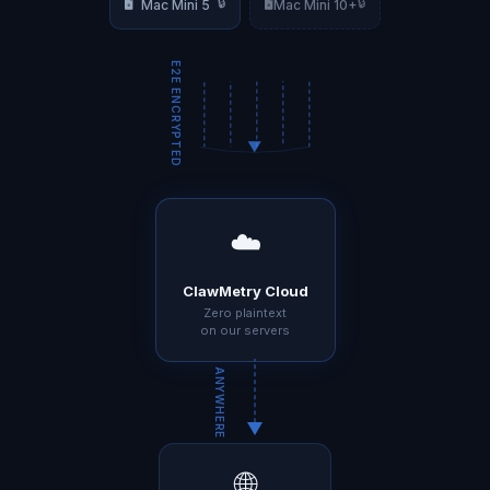
🖥️
🖥️
🔒
🔒
Mac Mini 5
Mac Mini 10+
E2E ENCRYPTED
☁️
ClawMetry Cloud
Zero plaintext
on our servers
ANYWHERE
🌐