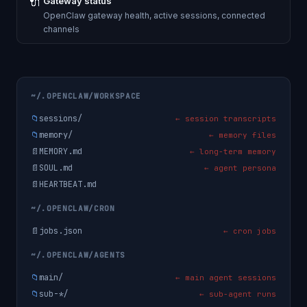
🔌
Gateway status
OpenClaw gateway health, active sessions, connected
channels
~/.OPENCLAW/WORKSPACE
📁
sessions/
← session transcripts
📁
memory/
← memory files
📄
MEMORY.md
← long-term memory
📄
SOUL.md
← agent persona
📄
HEARTBEAT.md
~/.OPENCLAW/CRON
📄
jobs.json
← cron jobs
~/.OPENCLAW/AGENTS
📁
main/
← main agent sessions
📁
sub-*/
← sub-agent runs