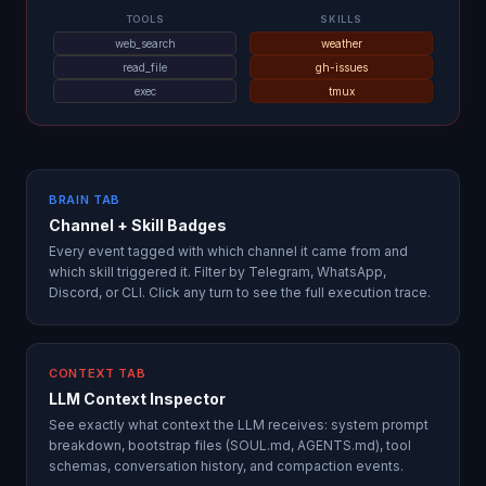
TOOLS
SKILLS
web_search
weather
read_file
gh-issues
exec
tmux
BRAIN TAB
Channel + Skill Badges
Every event tagged with which channel it came from and
which skill triggered it. Filter by Telegram, WhatsApp,
Discord, or CLI. Click any turn to see the full execution trace.
CONTEXT TAB
LLM Context Inspector
See exactly what context the LLM receives: system prompt
breakdown, bootstrap files (SOUL.md, AGENTS.md), tool
schemas, conversation history, and compaction events.