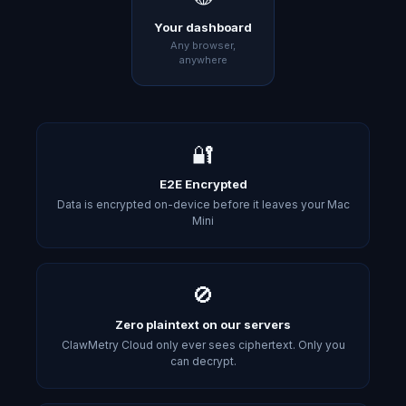
Your dashboard
Any browser,
anywhere
🔐
E2E Encrypted
Data is encrypted on-device before it leaves your Mac
Mini
🚫
Zero plaintext on our servers
ClawMetry Cloud only ever sees ciphertext. Only you
can decrypt.