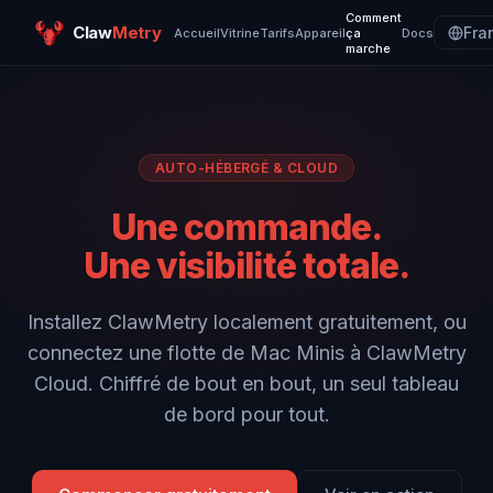
Comment
Claw
Metry
Fra
Accueil
Vitrine
Tarifs
Appareil
ça
Docs
marche
AUTO-HÉBERGÉ & CLOUD
Une commande.
Une visibilité totale.
Installez ClawMetry localement gratuitement, ou
connectez une flotte de Mac Minis à ClawMetry
Cloud. Chiffré de bout en bout, un seul tableau
de bord pour tout.