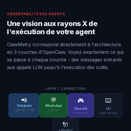
OBSERVABILITÉ DES AGENTS
Une vision aux rayons X de
l'exécution de votre agent
ClawMetry correspond directement à l'architecture
en 3 couches d'OpenClaw. Voyez exactement ce qui
se passe à chaque couche - des messages entrants
aux appels LLM jusqu'à l'exécution des outils.
LAYER 1: CONNECTORS
📲
💬
🎮
⌨️
Telegram
WhatsApp
Discord
CLI
3 groups, 1 DM
1 group
2 channels
main session
🔌
<plugin>