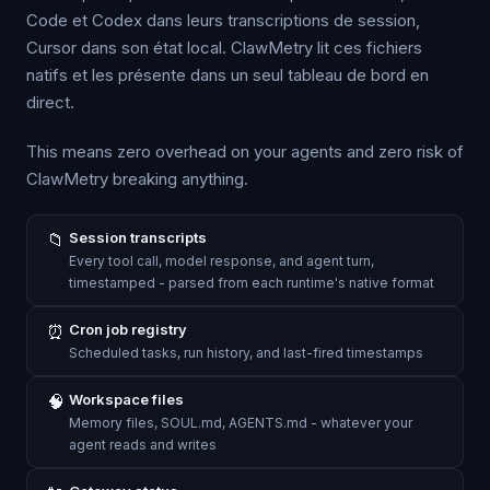
Code et Codex dans leurs transcriptions de session,
Cursor dans son état local. ClawMetry lit ces fichiers
natifs et les présente dans un seul tableau de bord en
direct.
This means zero overhead on your agents and zero risk of
ClawMetry breaking anything.
📁
Session transcripts
Every tool call, model response, and agent turn,
timestamped - parsed from each runtime's native format
⏰
Cron job registry
Scheduled tasks, run history, and last-fired timestamps
🧠
Workspace files
Memory files, SOUL.md, AGENTS.md - whatever your
agent reads and writes