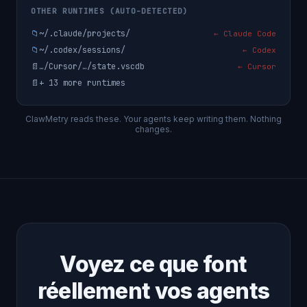
OTHER RUNTIMES (AUTO-DETECTED)
📁
~/.claude/projects/
← Claude Code
📁
~/.codex/sessions/
← Codex
📄
…/Cursor/…/state.vscdb
← Cursor
📄
+ 13 more runtimes
ClawMetry reads these. Your agents keep writing them. Nothing
changes.
Voyez ce que font
réellement vos agents