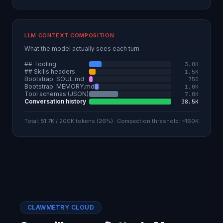
LLM CONTEXT COMPOSITION
What the model actually sees each turn
## Tooling
3.0K
## Skills headers
1.5K
Bootstrap: SOUL.md
750
Bootstrap: MEMORY.md
1.0K
Tool schemas (JSON)
7.0K
Conversation history
38.5K
Total: 51.7K / 200K tokens (26%)
Compaction threshold: ~160K
CLAWMETRY CLOUD