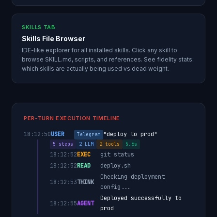
SKILLS TAB
Skills File Browser
IDE-like explorer for all installed skills. Click any skill to
browse SKILL.md, scripts, and references. See fidelity stats:
which skills are actually being used vs dead weight.
PER-TURN EXECUTION TIMELINE
18:12:50
USER
"deploy to prod"
Telegram
5 steps
2 LLM
2 tools
5.6s
18:12:52
EXEC
git status
18:12:52
READ
deploy.sh
Checking deployment
18:12:53
THINK
config...
Deployed successfully to
18:12:55
AGENT
prod