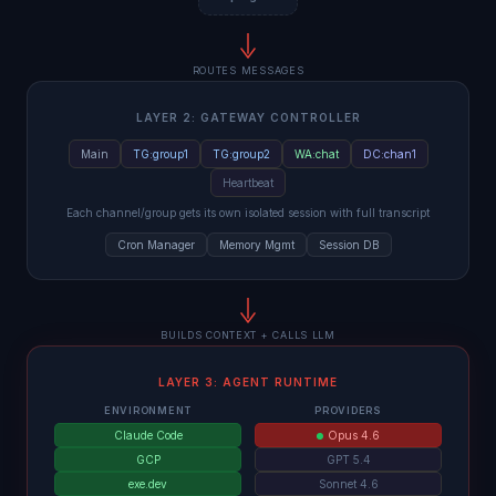
ROUTES MESSAGES
LAYER 2: GATEWAY CONTROLLER
Main
TG:group1
TG:group2
WA:chat
DC:chan1
Heartbeat
Each channel/group gets its own isolated session with full transcript
Cron Manager
Memory Mgmt
Session DB
BUILDS CONTEXT + CALLS LLM
LAYER 3: AGENT RUNTIME
ENVIRONMENT
PROVIDERS
Claude Code
Opus 4.6
GCP
GPT 5.4
exe.dev
Sonnet 4.6