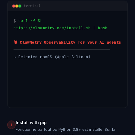
terminal
$
c
u
r
l
-
f
s
S
L
h
t
t
p
s
:
/
/
c
l
a
w
m
e
t
r
y
.
c
o
m
/
i
n
s
t
a
l
l
.
s
h
|
b
a
s
h
🦞 ClawMetry Observability for your AI agents
────────────────────────────────────────
→ Detected macOS (Apple Silicon)
→ Creating virtual environment...
→ Installing clawmetry from PyPI...
Install with pip
1
Fonctionne partout où Python 3.8+ est installé. Sur la