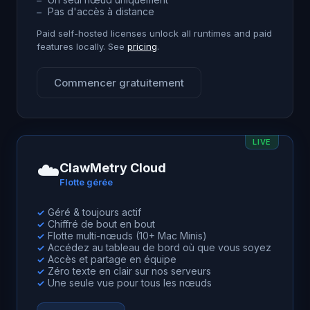
Pas d'accès à distance
–
Paid self-hosted licenses unlock all runtimes and paid
features locally. See
pricing
.
Commencer gratuitement
LIVE
☁️
ClawMetry Cloud
Flotte gérée
Géré & toujours actif
✓
Chiffré de bout en bout
✓
Flotte multi-nœuds (10+ Mac Minis)
✓
Accédez au tableau de bord où que vous soyez
✓
Accès et partage en équipe
✓
Zéro texte en clair sur nos serveurs
✓
Une seule vue pour tous les nœuds
✓