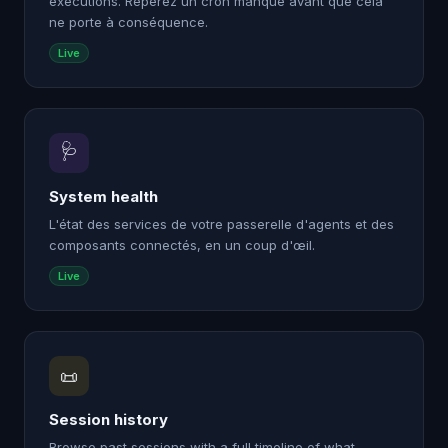
exécutions. Repérez un cron manqué avant que cela
ne porte à conséquence.
Live
🩺
System health
L'état des services de votre passerelle d'agents et des
composants connectés, en un coup d'œil.
Live
📜
Session history
Browse past sessions with a full timeline of what