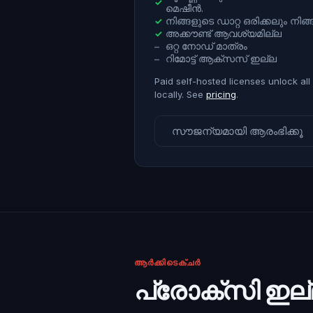
✓
മെഷീൻ.
നിങ്ങളുടെ ഡാറ്റ ഒരിക്കലും നിങ
✓
അക്കൗണ്ട് ആവശ്യമില്ല
✓
ഒറ്റ നോഡ് മാത്രം
–
റിമോട്ട് ആക്സസ് ഇല്ല
–
Paid self-hosted licenses unlock all
locally. See
pricing
.
സൗജന്യമായി ആരംഭിക്കൂ
ആർക്കിടെക്ചർ
പ്രോക്സി ഇല്ല