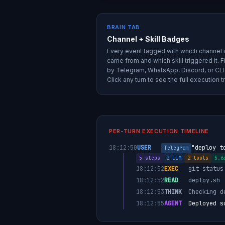
BRAIN TAB
Channel + Skill Badges
Every event tagged with which channel i
came from and which skill triggered it. Fi
by Telegram, WhatsApp, Discord, or CLI
Click any turn to see the full execution t
PER-TURN EXECUTION TIMELINE
18:12:50
USER
"deploy t
Telegram
5 steps
2 LLM
2 tools
5.6
18:12:52
EXEC
git status
18:12:52
READ
deploy.sh
18:12:53
THINK
Checking d
18:12:55
AGENT
Deployed s