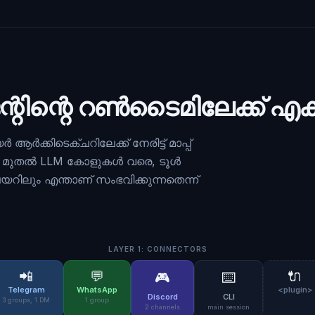
്റിന്റെ റൺടൈമിലേക്ക് എക
ർക്കിടെക്ചറിലേക്ക് നേരിട്ട് മാപ്പ്
്ങൾ മുതൽ LLM കോളുകൾ വരെ, ടൂൾ
ലും എന്താണ് സംഭവിക്കുന്നതെന്ന്
LAYER 1: CONNECTORS
📲
💬
🔌
🎮
⌨️
Telegram
WhatsApp
<plugin>
Discord
CLI
3 groups, 1 DM
1 group
2 channels
main session