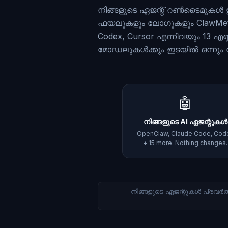
നിങ്ങളുടെ ഏജന്റ് റൺടൈമുകൾ
ഫയലുകളും ലോഗുകളും ClawMetry 
Codex, Cursor എന്നിവയും 13 എണ്
മോഡലുകൾക്കും ഇടയിൽ ഒന്നും നി
🤖
നിങ്ങളുടെ AI ഏജന്റുകൾ
OpenClaw, Claude Code, Cod
+ 15 more. Nothing changes.
നിങ്ങളുടെ ഏജന്റുകൾ പ്രവർത്