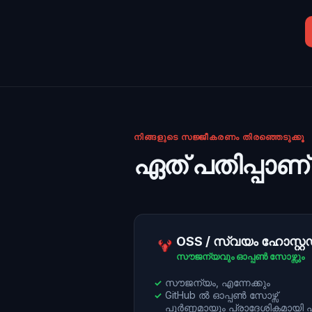
നിങ്ങളുടെ സജ്ജീകരണം തിരഞ്ഞെടുക്കൂ
ഏത് പതിപ്പാണ
OSS / സ്വയം ഹോസ്റ്റ
സൗജന്യവും ഓപ്പൺ സോഴ്സും
സൗജന്യം, എന്നേക്കും
✓
GitHub ൽ ഓപ്പൺ സോഴ്സ്
✓
പൂർണ്ണമായും പ്രാദേശികമായി പ്ര