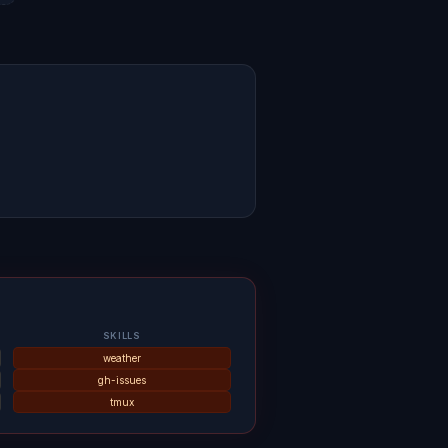
SKILLS
weather
gh-issues
tmux