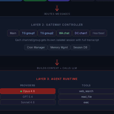
ROUTES MESSAGES
LAYER 2: GATEWAY CONTROLLER
Main
TG:group1
TG:group2
WA:chat
DC:chan1
Heartbeat
Each channel/group gets its own isolated session with full transcript
Cron Manager
Memory Mgmt
Session DB
BUILDS CONTEXT + CALLS LLM
LAYER 3: AGENT RUNTIME
PROVIDERS
TOOLS
Opus 4.6
web_search
GPT 5.4
read_file
Sonnet 4.6
exec