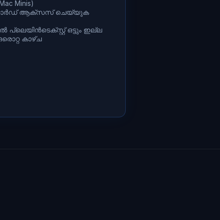
 Mac Minis)
ബോർഡ് ആക്സസ് ചെയ്യുക
്ലെയിൻടെക്സ്റ്റ് ഒട്ടും ഇല്ല
രൊറ്റ കാഴ്ച