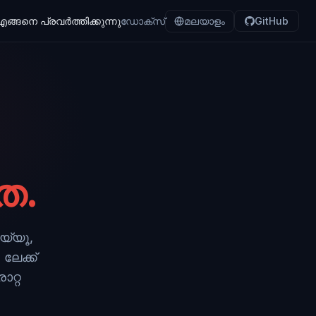
ങ്ങനെ പ്രവർത്തിക്കുന്നു
ഡോക്സ്
മലയാളം
GitHub
ത.
യ്യൂ,
ലേക്ക്
ൊറ്റ