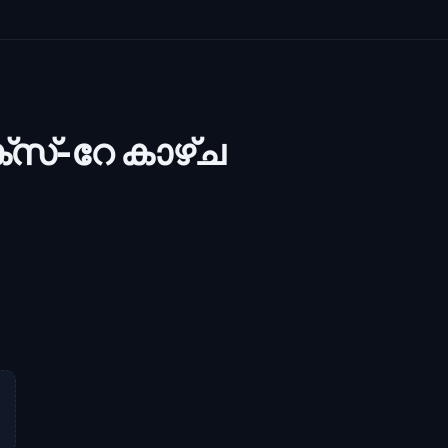
്സ്-റേ കാഴ്ച