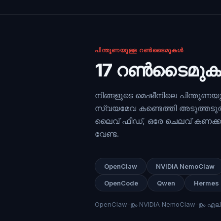
പിന്തുണയുള്ള റൺടൈമുകൾ
17 റൺടൈമുകൾ
നിങ്ങളുടെ മെഷീനിലെ പിന്തുണ
സ്വയമേവ കണ്ടെത്തി അടുത്തടുത്
ലൈവ് ഫീഡ്, ഒരേ ചെലവ് കണക്കാക
വേണ്ട.
OpenClaw
NVIDIA NemoClaw
OpenCode
Qwen
Hermes
OpenClaw-ഉം NVIDIA NemoClaw-ഉം എല