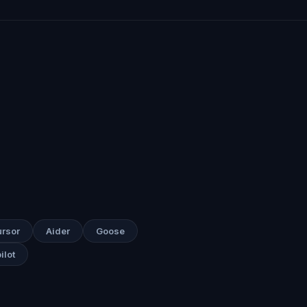
rsor
Aider
Goose
ilot