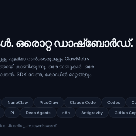
. ഒരൊറ്റ ഡാഷ്ബോർഡ്.
യുള്ള എല്ലാ റൺടൈമുകളും ClawMetry
തായി കാണിക്കുന്നു, ഒരേ ടാബുകൾ, ഒരേ
്കൽ. SDK വേണ്ട, കോഡിൽ മാറ്റങ്ങളും
NanoClaw
PicoClaw
Claude Code
Codex
Cu
Pi
Deep Agents
n8n
Antigravity
GitHub Cop
്ലാ പ്ലാനിലും സൗജന്യമാണ്.