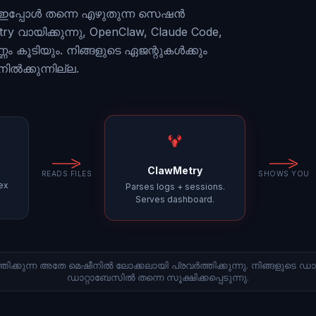
 ഇപ്പോൾ തന്നെ എഴുതുന്ന സെഷൻ
വായിക്കുന്നു, OpenClaw, Claude Code,
ണം കൂടിയും. നിങ്ങളുടെ ഏജന്റുകൾക്കും
ൽക്കുന്നില്ല.
ClawMetry
READS FILES
SHOWS YOU
ex
Parses logs + sessions.
Serves dashboard.
തിക്കുന്ന അതേ മെഷീനിൽ ലോക്കലായി പ്രവർത്തിക്കുന്നു. നിങ്ങളുടെ 
ഡാറ്റാബേസിൽ തന്നെ സൂക്ഷിക്കപ്പെടുന്നു.