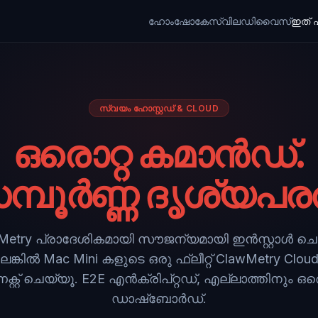
ഹോം
ഷോകേസ്
വില
ഡിവൈസ്
ഇത് എ
സ്വയം ഹോസ്റ്റഡ് & CLOUD
ഒരൊറ്റ കമാൻഡ്.
മ്പൂർണ്ണ ദൃശ്യപര
Metry പ്രാദേശികമായി സൗജന്യമായി ഇൻസ്റ്റാൾ ചെ
ങ്കിൽ Mac Mini കളുടെ ഒരു ഫ്ലീറ്റ് ClawMetry Cloud 
്റ്റ് ചെയ്യൂ. E2E എൻക്രിപ്റ്റഡ്, എല്ലാത്തിനും ഒര
ഡാഷ്ബോർഡ്.