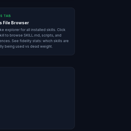
LS TAB
ls File Browser
ke explorer for all installed skills. Click
kill to browse SKILL.md, scripts, and
ences. See fidelity stats: which skills are
lly being used vs dead weight.