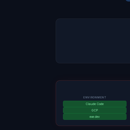
ENVIRONMENT
Claude Code
GCP
exe.dev