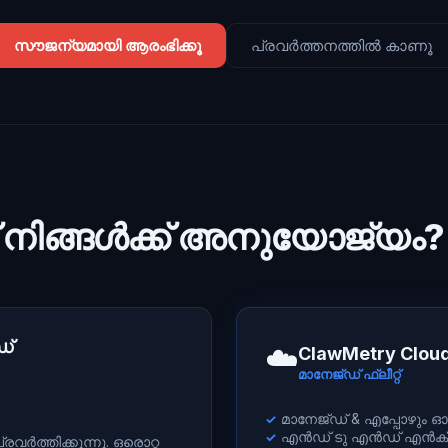
സൗജന്യമായി ആരംഭിക്കൂ
പ്രവർത്തനത്തിൽ കാണൂ
് നിങ്ങൾക്ക് അനുയോജ്യം?
ഡ്
☁️
ClawMetry Clou
മാനേജ്ഡ് ഫ്ലീറ്റ്
മാനേജ്ഡ് & എപ്പോഴും
✓
എൻഡ് ടു എൻഡ് എൻക്രി
✓
വർത്തിക്കുന്നു. ഒരൊറ്റ