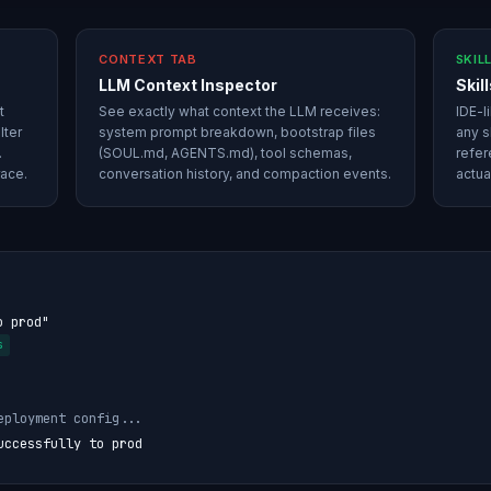
CONTEXT TAB
SKIL
LLM Context Inspector
Skil
t
See exactly what context the LLM receives:
IDE-li
lter
system prompt breakdown, bootstrap files
any s
.
(SOUL.md, AGENTS.md), tool schemas,
refer
race.
conversation history, and compaction events.
actua
o prod"
s
eployment config...
uccessfully to prod