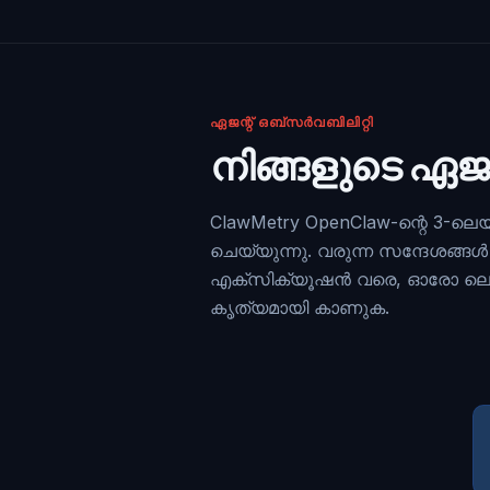
ഏജന്റ് ഒബ്സർവബിലിറ്റി
നിങ്ങളുടെ ഏജന
ClawMetry OpenClaw-ന്റെ 3-ലെയർ ആ
ചെയ്യുന്നു. വരുന്ന സന്ദേശങ
എക്സിക്യൂഷൻ വരെ, ഓരോ ലെയറി
കൃത്യമായി കാണുക.