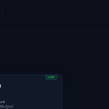
LIVE
d
 ഓൺ
പ്റ്റഡ്