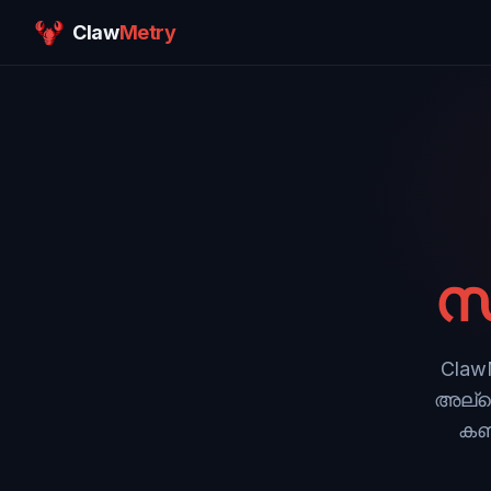
Claw
Metry
സ
Claw
അല്ലെ
കണക