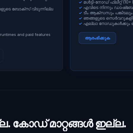
മൾട്ടി-നോഡ് ഫ്ലീറ്റ് (10+
✓
എവിടെ നിന്നും ഡാഷ്
✓
്ങളുടെ ബോക്സ് വിടുന്നില്ല
ടീം ആക്സസും പങ്കിടലും
✓
ഞങ്ങളുടെ സെർവറുകളിൽ പ
✓
എല്ലാ നോഡുകൾക്കും ഒ
✓
 runtimes and paid features
ആരംഭിക്കുക
. കോഡ് മാറ്റങ്ങൾ ഇല്ല.