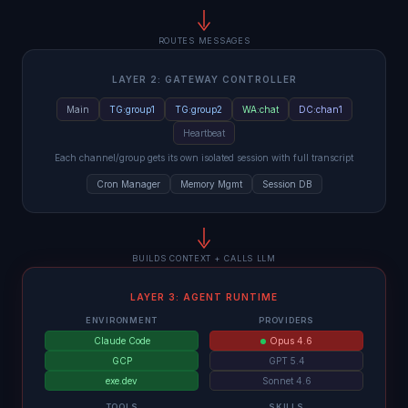
ROUTES MESSAGES
LAYER 2: GATEWAY CONTROLLER
Main
TG:group1
TG:group2
WA:chat
DC:chan1
Heartbeat
Each channel/group gets its own isolated session with full transcript
Cron Manager
Memory Mgmt
Session DB
BUILDS CONTEXT + CALLS LLM
LAYER 3: AGENT RUNTIME
ENVIRONMENT
PROVIDERS
Claude Code
Opus 4.6
GCP
GPT 5.4
exe.dev
Sonnet 4.6
TOOLS
SKILLS