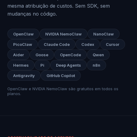
mesma atribuição de custos. Sem SDK, sem
mudanças no código.
OpenClaw
NVIDIA NemoClaw
NanoClaw
PicoClaw
Claude Code
Codex
Cursor
Aider
Goose
OpenCode
Qwen
Hermes
Pi
Deep Agents
n8n
Antigravity
GitHub Copilot
OpenClaw e NVIDIA NemoClaw são gratuitos em todos os
planos.