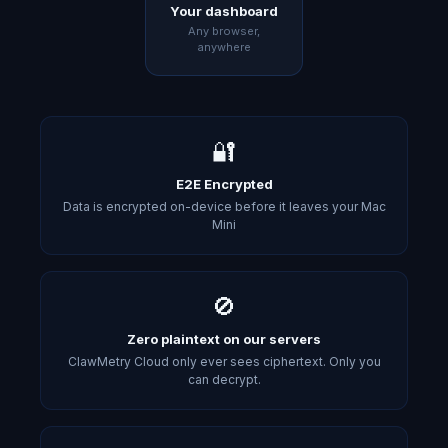
Your dashboard
Any browser,
anywhere
🔐
E2E Encrypted
Data is encrypted on-device before it leaves your Mac
Mini
🚫
Zero plaintext on our servers
ClawMetry Cloud only ever sees ciphertext. Only you
can decrypt.