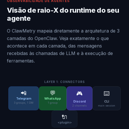
OBSERVABILIDADE DE AGENTES
Visão de raio-X do runtime do seu
agente
O ClawMetry mapeia diretamente a arquitetura de 3
camadas do OpenClaw. Veja exatamente o que
acontece em cada camada, das mensagens
recebidas às chamadas de LLM e à execução de
ferramentas.
LAYER 1: CONNECTORS
📲
💬
🎮
⌨️
Telegram
WhatsApp
Discord
CLI
3 groups, 1 DM
1 group
2 channels
main session
🔌
<plugin>