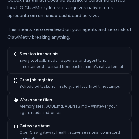
local. O ClawMetry lê esses arquivos nativos e os
apresenta em um único dashboard ao vivo.
This means zero overhead on your agents and zero risk of
ClawMetry breaking anything.
📁
Session transcripts
Every tool call, model response, and agent turn,
timestamped - parsed from each runtime's native format
⏰
Cron job registry
Scheduled tasks, run history, and last-fired timestamps
🧠
Workspace files
Memory files, SOUL.md, AGENTS.md - whatever your
agent reads and writes
🔌
Gateway status
OpenClaw gateway health, active sessions, connected
channels