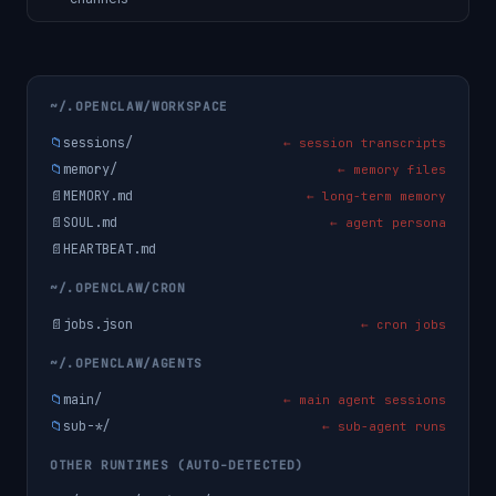
~/.OPENCLAW/WORKSPACE
📁
sessions/
← session transcripts
📁
memory/
← memory files
📄
MEMORY.md
← long-term memory
📄
SOUL.md
← agent persona
📄
HEARTBEAT.md
~/.OPENCLAW/CRON
📄
jobs.json
← cron jobs
~/.OPENCLAW/AGENTS
📁
main/
← main agent sessions
📁
sub-*/
← sub-agent runs
OTHER RUNTIMES (AUTO-DETECTED)