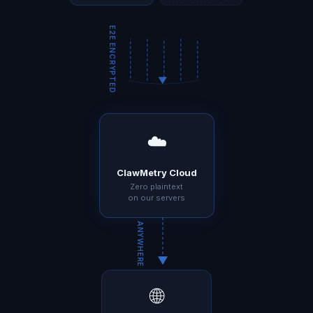
E2E ENCRYPTED
☁️
ClawMetry Cloud
Zero plaintext
on our servers
ANYWHERE
🌐