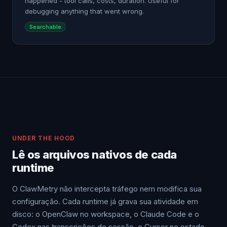
happened - tool calls, costs, duration. Useful for
debugging anything that went wrong.
Searchable
UNDER THE HOOD
Lê os arquivos nativos de cada
runtime
O ClawMetry não intercepta tráfego nem modifica sua
configuração. Cada runtime já grava sua atividade em
disco: o OpenClaw no workspace, o Claude Code e o
Codex nas transcrições de sessão, o Cursor no estado