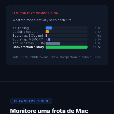
LLM CONTEXT COMPOSITION
What the model actually sees each turn
## Tooling
3.0K
## Skills headers
1.5K
Bootstrap: SOUL.md
750
Bootstrap: MEMORY.md
1.0K
Tool schemas (JSON)
7.0K
Conversation history
38.5K
Total: 51.7K / 200K tokens (26%)
Compaction threshold: ~160K
CLAWMETRY CLOUD
Monitore uma frota de Mac