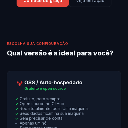
Comece de graça
Veja em ação
ESCOLHA SUA CONFIGURAÇÃO
Qual versão é a ideal para você?
OSS / Auto-hospedado
Gratuito e open source
Gratuito, para sempre
✓
Open source no GitHub
✓
Roda totalmente local. Uma máquina.
✓
Seus dados ficam na sua máquina
✓
Sem precisar de conta
✓
Apenas um nó
–
Sem acesso remoto
–