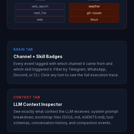
web_search
weather
read_file
gh-issues
exec
tmux
BRAIN TAB
Channel + Skill Badges
Every event tagged with which channel it came from and
which skill triggered it. Filter by Telegram, WhatsApp,
Discord, or CLI. Click any turn to see the full execution trace.
CONTEXT TAB
LLM Context Inspector
See exactly what context the LLM receives: system prompt
breakdown, bootstrap files (SOUL.md, AGENTS.md), tool
schemas, conversation history, and compaction events.