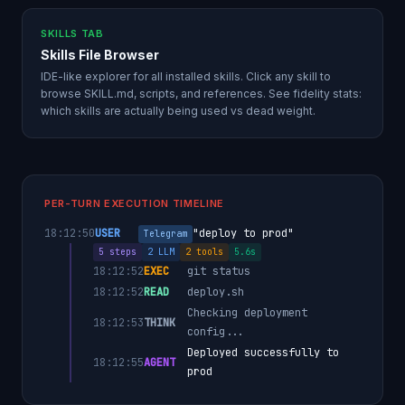
SKILLS TAB
Skills File Browser
IDE-like explorer for all installed skills. Click any skill to
browse SKILL.md, scripts, and references. See fidelity stats:
which skills are actually being used vs dead weight.
PER-TURN EXECUTION TIMELINE
18:12:50
USER
"deploy to prod"
Telegram
5 steps
2 LLM
2 tools
5.6s
18:12:52
EXEC
git status
18:12:52
READ
deploy.sh
Checking deployment
18:12:53
THINK
config...
Deployed successfully to
18:12:55
AGENT
prod