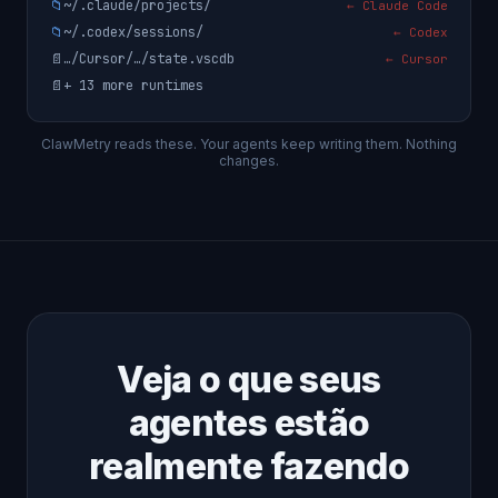
📁
~/.claude/projects/
← Claude Code
📁
~/.codex/sessions/
← Codex
📄
…/Cursor/…/state.vscdb
← Cursor
📄
+ 13 more runtimes
ClawMetry reads these. Your agents keep writing them. Nothing
changes.
Veja o que seus
agentes estão
realmente fazendo