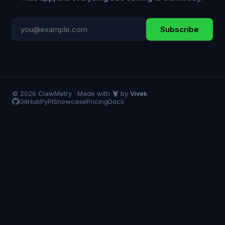
Subscribe
© 2026 ClawMetry · Made with 🦞 by
Vivek
GitHub
PyPI
Showcase
Pricing
Docs