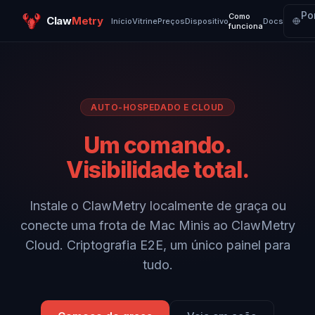
Po
Como
Claw
Metry
Início
Vitrine
Preços
Dispositivo
Docs
funciona
AUTO-HOSPEDADO E CLOUD
Um comando.
Visibilidade total.
Instale o ClawMetry localmente de graça ou
conecte uma frota de Mac Minis ao ClawMetry
Cloud. Criptografia E2E, um único painel para
tudo.