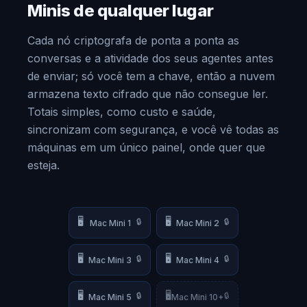
Minis de qualquer lugar
Cada nó criptografa de ponta a ponta as
conversas e a atividade dos seus agentes antes
de enviar; só você tem a chave, então a nuvem
armazena texto cifrado que não consegue ler.
Totais simples, como custo e saúde,
sincronizam com segurança, e você vê todas as
máquinas em um único painel, onde quer que
esteja.
🖥️
🖥️
🔒
🔒
Mac Mini 1
Mac Mini 2
🖥️
🖥️
🔒
🔒
Mac Mini 3
Mac Mini 4
🖥️
🖥️
🔒
🔒
Mac Mini 5
Mac Mini 10+