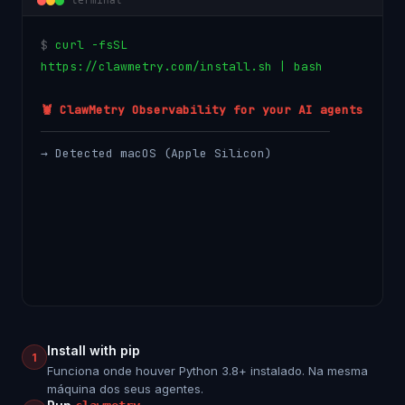
terminal
$
c
u
r
l
-
f
s
S
L
h
t
t
p
s
:
/
/
c
l
a
w
m
e
t
r
y
.
c
o
m
/
i
n
s
t
a
l
l
.
s
h
|
b
a
s
h
🦞 ClawMetry Observability for your AI agents
────────────────────────────────────────
→ Detected macOS (Apple Silicon)
→ Creating virtual environment...
→ Installing clawmetry from PyPI...
Install with pip
1
Funciona onde houver Python 3.8+ instalado. Na mesma
máquina dos seus agentes.