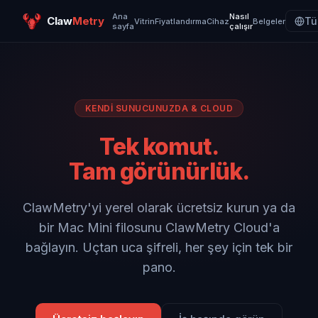
Ana
Nasıl
Claw
Metry
Tü
Vitrin
Fiyatlandırma
Cihaz
Belgeler
sayfa
çalışır
KENDI SUNUCUNUZDA & CLOUD
Tek komut.
Tam görünürlük.
ClawMetry'yi yerel olarak ücretsiz kurun ya da
bir Mac Mini filosunu ClawMetry Cloud'a
bağlayın. Uçtan uca şifreli, her şey için tek bir
pano.