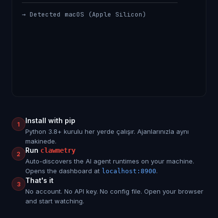
────────────────────────────────────────
→ Detected macOS (Apple Silicon)
→ Creating virtual environment...
→ Installing clawmetry from PyPI...
Install with pip
1
Python 3.8+ kurulu her yerde çalışır. Ajanlarınızla aynı
makinede.
Run
clawmetry
2
Auto-discovers the AI agent runtimes on your machine.
Opens the dashboard at
.
localhost:8900
That's it
3
No account. No API key. No config file. Open your browser
and start watching.