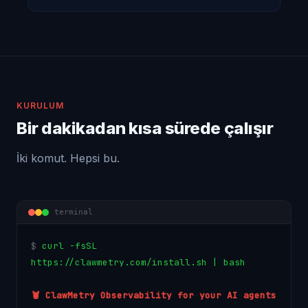
KURULUM
Bir dakikadan kısa sürede çalışır
İki komut. Hepsi bu.
terminal
$
c
u
r
l
-
f
s
S
L
h
t
t
p
s
:
/
/
c
l
a
w
m
e
t
r
y
.
c
o
m
/
i
n
s
t
a
l
l
.
s
h
|
b
a
s
h
🦞 ClawMetry Observability for your AI agents