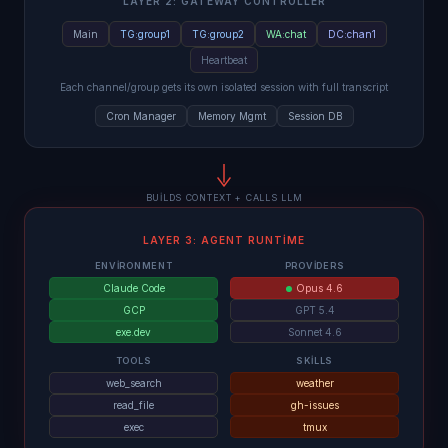
LAYER 2: GATEWAY CONTROLLER
Main
TG:group1
TG:group2
WA:chat
DC:chan1
Heartbeat
Each channel/group gets its own isolated session with full transcript
Cron Manager
Memory Mgmt
Session DB
BUILDS CONTEXT + CALLS LLM
LAYER 3: AGENT RUNTIME
ENVIRONMENT
PROVIDERS
Claude Code
Opus 4.6
GCP
GPT 5.4
exe.dev
Sonnet 4.6
TOOLS
SKILLS
web_search
weather
read_file
gh-issues
exec
tmux