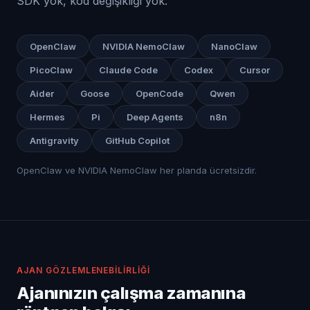
SDK yok, kod değişikliği yok.
OpenClaw
NVIDIA NemoClaw
NanoClaw
PicoClaw
Claude Code
Codex
Cursor
Aider
Goose
OpenCode
Qwen
Hermes
Pi
Deep Agents
n8n
Antigravity
GitHub Copilot
OpenClaw ve NVIDIA NemoClaw her planda ücretsizdir.
AJAN GÖZLEMLENEBILIRLIĞI
Ajanınızın çalışma zamanına