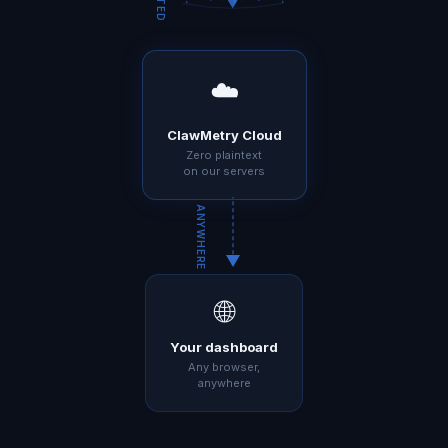
☁️
ClawMetry Cloud
Zero plaintext
on our servers
ANYWHERE
🌐
Your dashboard
Any browser,
anywhere