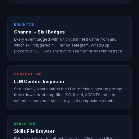
BRAIN TAB
Channel + Skill Badges
Every event tagged with which channel it came from and
which skill triggered it. Filter by Telegram, WhatsApp,
Discord, or CLI. Click any turn to see the full execution trace.
CONTEXT TAB
LLM Context Inspector
See exactly what context the LLM receives: system prompt
breakdown, bootstrap files (SOUL.md, AGENTS.md), tool
schemas, conversation history, and compaction events.
SKILLS TAB
Skills File Browser
IDE-like explorer for all installed skills. Click any skill to