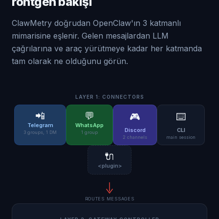
röntgen bakışı
ClawMetry doğrudan OpenClaw'ın 3 katmanlı
mimarisine eşlenir. Gelen mesajlardan LLM
çağrılarına ve araç yürütmeye kadar her katmanda
tam olarak ne olduğunu görün.
LAYER 1: CONNECTORS
📲
💬
🎮
⌨️
Telegram
WhatsApp
Discord
CLI
3 groups, 1 DM
1 group
2 channels
main session
🔌
<plugin>
ROUTES MESSAGES