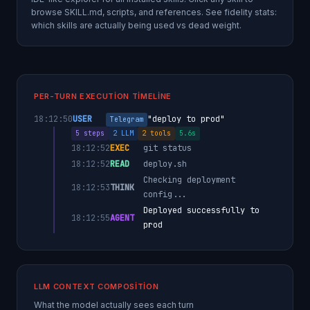
browse SKILL.md, scripts, and references. See fidelity stats:
which skills are actually being used vs dead weight.
PER-TURN EXECUTION TIMELINE
18:12:50
USER
"deploy to prod"
Telegram
5 steps
2 LLM
2 tools
5.6s
18:12:52
EXEC
git status
18:12:52
READ
deploy.sh
Checking deployment
18:12:53
THINK
config...
Deployed successfully to
18:12:55
AGENT
prod
LLM CONTEXT COMPOSITION
What the model actually sees each turn