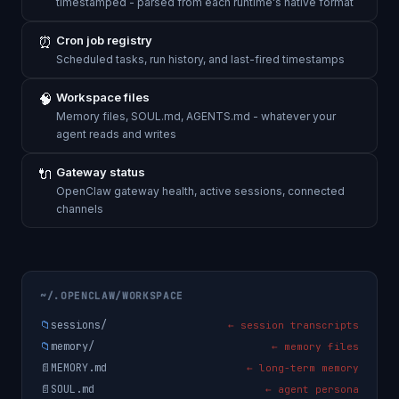
timestamped - parsed from each runtime's native format
⏰
Cron job registry
Scheduled tasks, run history, and last-fired timestamps
🧠
Workspace files
Memory files, SOUL.md, AGENTS.md - whatever your
agent reads and writes
🔌
Gateway status
OpenClaw gateway health, active sessions, connected
channels
~/.OPENCLAW/WORKSPACE
📁
sessions/
← session transcripts
📁
memory/
← memory files
📄
MEMORY.md
← long-term memory
📄
SOUL.md
← agent persona