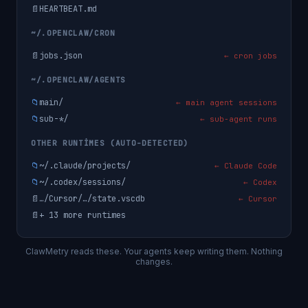
📄
HEARTBEAT.md
~/.OPENCLAW/CRON
📄
jobs.json
← cron jobs
~/.OPENCLAW/AGENTS
📁
main/
← main agent sessions
📁
sub-*/
← sub-agent runs
OTHER RUNTIMES (AUTO-DETECTED)
📁
~/.claude/projects/
← Claude Code
📁
~/.codex/sessions/
← Codex
📄
…/Cursor/…/state.vscdb
← Cursor
📄
+ 13 more runtimes
ClawMetry reads these. Your agents keep writing them. Nothing
changes.