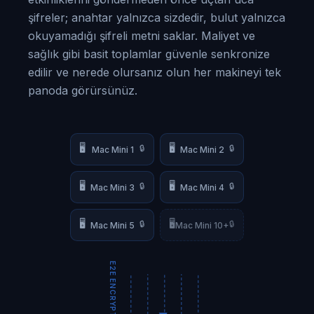
şifreler; anahtar yalnızca sizdedir, bulut yalnızca
okuyamadığı şifreli metni saklar. Maliyet ve
sağlık gibi basit toplamlar güvenle senkronize
edilir ve nerede olursanız olun her makineyi tek
panoda görürsünüz.
🖥️
🖥️
🔒
🔒
Mac Mini 1
Mac Mini 2
🖥️
🖥️
🔒
🔒
Mac Mini 3
Mac Mini 4
🖥️
🖥️
🔒
🔒
Mac Mini 5
Mac Mini 10+
E2E ENCRYPTED