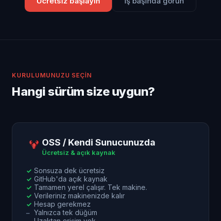
Ücretsiz başlayın
İş başında görün
KURULUMUNUZU SEÇIN
Hangi sürüm size uygun?
OSS / Kendi Sunucunuzda
Ücretsiz & açık kaynak
Sonsuza dek ücretsiz
✓
GitHub'da açık kaynak
✓
Tamamen yerel çalışır. Tek makine.
✓
Verileriniz makinenizde kalır
✓
Hesap gerekmez
✓
Yalnızca tek düğüm
–
Uzaktan erişim yok
–