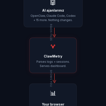
🤖
AI ajanlarınız
OpenClaw, Claude Code, Codex
+ 15 more. Nothing changes.
READS FILES
ClawMetry
Parses logs + sessions.
Serves dashboard.
SHOWS YOU
📊
Your browser