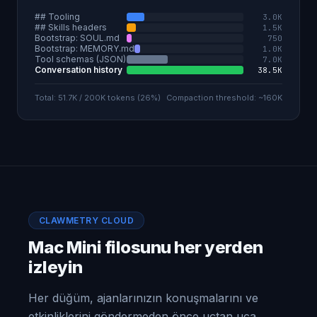
## Tooling
3.0K
## Skills headers
1.5K
Bootstrap: SOUL.md
750
Bootstrap: MEMORY.md
1.0K
Tool schemas (JSON)
7.0K
Conversation history
38.5K
Total: 51.7K / 200K tokens (26%)
Compaction threshold: ~160K
CLAWMETRY CLOUD
Mac Mini filosunu her yerden
izleyin
Her düğüm, ajanlarınızın konuşmalarını ve
etkinliklerini göndermeden önce uçtan uca