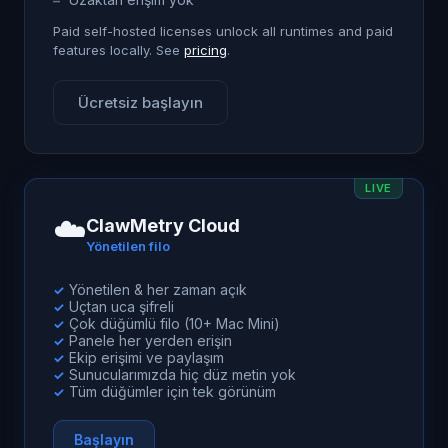
Paid self-hosted licenses unlock all runtimes and paid
features locally. See
pricing
.
Ücretsiz başlayın
LIVE
☁️
ClawMetry Cloud
Yönetilen filo
Yönetilen & her zaman açık
✓
Uçtan uca şifreli
✓
Çok düğümlü filo (10+ Mac Mini)
✓
Panele her yerden erişin
✓
Ekip erişimi ve paylaşım
✓
Sunucularımızda hiç düz metin yok
✓
Tüm düğümler için tek görünüm
✓
Başlayın