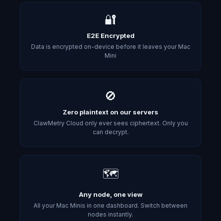
🔐
E2E Encrypted
Data is encrypted on-device before it leaves your Mac
Mini
🚫
Zero plaintext on our servers
ClawMetry Cloud only ever sees ciphertext. Only you
can decrypt.
🗺️
Any node, one view
All your Mac Minis in one dashboard. Switch between
nodes instantly.