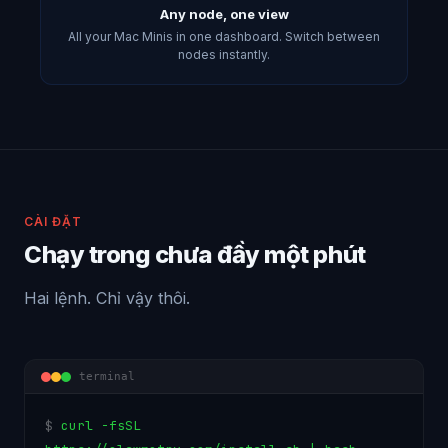
Any node, one view
All your Mac Minis in one dashboard. Switch between
nodes instantly.
CÀI ĐẶT
Chạy trong chưa đầy một phút
Hai lệnh. Chỉ vậy thôi.
terminal
$
c
u
r
l
-
f
s
S
L