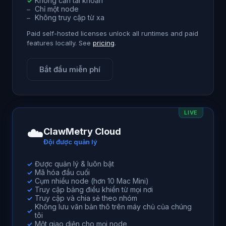
Không cần tài khoản
✓
Chỉ một node
–
Không truy cập từ xa
–
Paid self-hosted licenses unlock all runtimes and paid
features locally. See
pricing
.
Bắt đầu miễn phí
LIVE
☁️
ClawMetry Cloud
Đội được quản lý
Được quản lý & luôn bật
✓
Mã hóa đầu cuối
✓
Cụm nhiều node (hơn 10 Mac Mini)
✓
Truy cập bảng điều khiển từ mọi nơi
✓
Truy cập và chia sẻ theo nhóm
✓
Không lưu văn bản thô trên máy chủ của chúng
✓
tôi
Một giao diện cho mọi node
✓