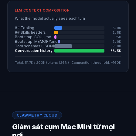
LLM CONTEXT COMPOSITION
What the model actually sees each turn
## Tooling
3.0K
## Skills headers
1.5K
Bootstrap: SOUL.md
750
Bootstrap: MEMORY.md
1.0K
Tool schemas (JSON)
7.0K
Conversation history
38.5K
Total: 51.7K / 200K tokens (26%)
Compaction threshold: ~160K
CLAWMETRY CLOUD
Giám sát cụm Mac Mini từ mọi
nơi