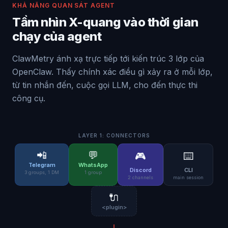
KHẢ NĂNG QUAN SÁT AGENT
Tầm nhìn X-quang vào thời gian
chạy của agent
ClawMetry ánh xạ trực tiếp tới kiến trúc 3 lớp của
OpenClaw. Thấy chính xác điều gì xảy ra ở mỗi lớp,
từ tin nhắn đến, cuộc gọi LLM, cho đến thực thi
công cụ.
LAYER 1: CONNECTORS
📲
💬
🎮
⌨️
Telegram
WhatsApp
Discord
CLI
3 groups, 1 DM
1 group
2 channels
main session
🔌
<plugin>