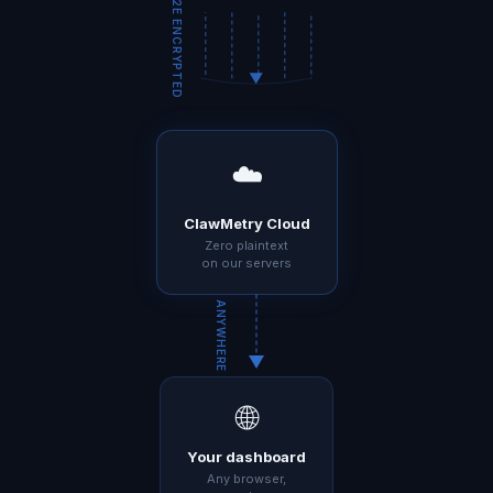
E2E ENCRYPTED
☁️
ClawMetry Cloud
Zero plaintext
on our servers
ANYWHERE
🌐
Your dashboard
Any browser,