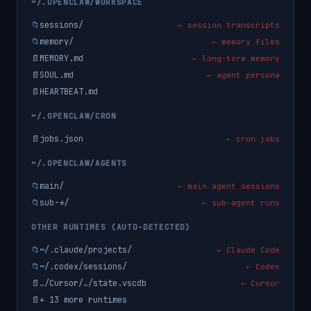
~/.OPENCLAW/WORKSPACE
📁
sessions/
← session transcripts
📁
memory/
← memory files
📄
MEMORY.md
← long-term memory
📄
SOUL.md
← agent persona
📄
HEARTBEAT.md
~/.OPENCLAW/CRON
📄
jobs.json
← cron jobs
~/.OPENCLAW/AGENTS
📁
main/
← main agent sessions
📁
sub-*/
← sub-agent runs
OTHER RUNTIMES (AUTO-DETECTED)
📁
~/.claude/projects/
← Claude Code
📁
~/.codex/sessions/
← Codex
📄
…/Cursor/…/state.vscdb
← Cursor
📄
+ 13 more runtimes