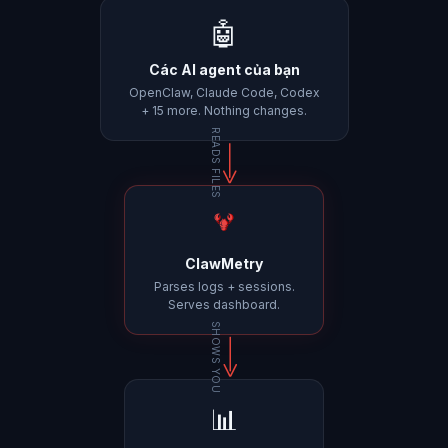
🤖
Các AI agent của bạn
OpenClaw, Claude Code, Codex
+ 15 more. Nothing changes.
READS FILES
ClawMetry
Parses logs + sessions.
Serves dashboard.
SHOWS YOU
📊