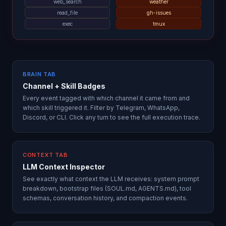
web_search
weather
read_file
gh-issues
exec
tmux
BRAIN TAB
Channel + Skill Badges
Every event tagged with which channel it came from and
which skill triggered it. Filter by Telegram, WhatsApp,
Discord, or CLI. Click any turn to see the full execution trace.
CONTEXT TAB
LLM Context Inspector
See exactly what context the LLM receives: system prompt
breakdown, bootstrap files (SOUL.md, AGENTS.md), tool
schemas, conversation history, and compaction events.