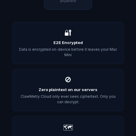
anywhere
🔐
E2E Encrypted
Data is encrypted on-device before it leaves your Mac
Mini
🚫
Zero plaintext on our servers
ClawMetry Cloud only ever sees ciphertext. Only you
can decrypt.
🗺️