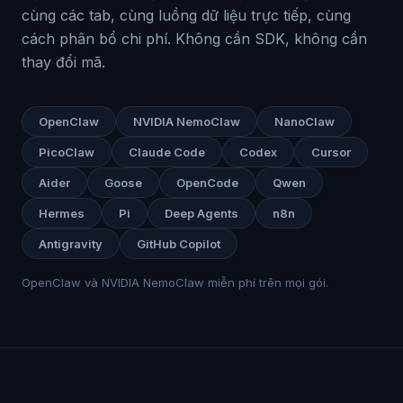
cùng các tab, cùng luồng dữ liệu trực tiếp, cùng
cách phân bổ chi phí. Không cần SDK, không cần
thay đổi mã.
OpenClaw
NVIDIA NemoClaw
NanoClaw
PicoClaw
Claude Code
Codex
Cursor
Aider
Goose
OpenCode
Qwen
Hermes
Pi
Deep Agents
n8n
Antigravity
GitHub Copilot
OpenClaw và NVIDIA NemoClaw miễn phí trên mọi gói.