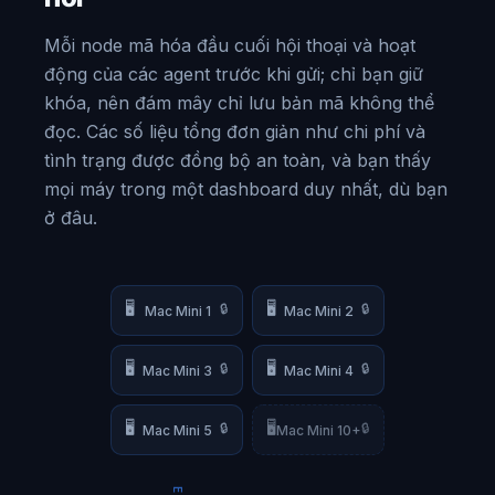
Mỗi node mã hóa đầu cuối hội thoại và hoạt
động của các agent trước khi gửi; chỉ bạn giữ
khóa, nên đám mây chỉ lưu bản mã không thể
đọc. Các số liệu tổng đơn giản như chi phí và
tình trạng được đồng bộ an toàn, và bạn thấy
mọi máy trong một dashboard duy nhất, dù bạn
ở đâu.
🖥️
🖥️
🔒
🔒
Mac Mini 1
Mac Mini 2
🖥️
🖥️
🔒
🔒
Mac Mini 3
Mac Mini 4
🖥️
🖥️
🔒
🔒
Mac Mini 5
Mac Mini 10+