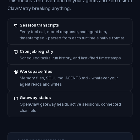
This means zero overhead on your agents and zero risk of
ClawMetry breaking anything.
📁
Session transcripts
Every tool call, model response, and agent turn,
timestamped - parsed from each runtime's native format
⏰
Cron job registry
Scheduled tasks, run history, and last-fired timestamps
🧠
Workspace files
Memory files, SOUL.md, AGENTS.md - whatever your
agent reads and writes
🔌
Gateway status
OpenClaw gateway health, active sessions, connected
channels