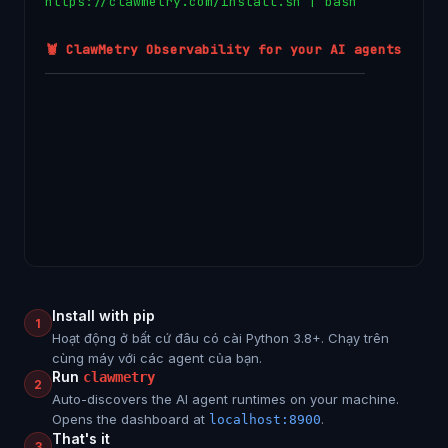
h
t
t
p
s
:
/
/
c
l
a
w
m
e
t
r
y
.
c
o
m
/
i
n
s
t
a
l
l
.
s
h
|
b
a
s
h
🦞 ClawMetry Observability for your AI agents
────────────────────────────────────────
→ Detected macOS (Apple Silicon)
→ Creating virtual environment...
Install with pip
1
Hoạt động ở bất cứ đâu có cài Python 3.8+. Chạy trên
cùng máy với các agent của bạn.
Run
clawmetry
2
Auto-discovers the AI agent runtimes on your machine.
Opens the dashboard at
.
localhost:8900
That's it
3