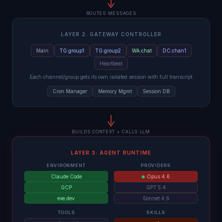
ROUTES MESSAGES
LAYER 2: GATEWAY CONTROLLER
Main
TG:group1
TG:group2
WA:chat
DC:chan1
Heartbeat
Each channel/group gets its own isolated session with full transcript
Cron Manager
Memory Mgmt
Session DB
BUILDS CONTEXT + CALLS LLM
LAYER 3: AGENT RUNTIME
ENVIRONMENT
PROVIDERS
Claude Code
Opus 4.6
GCP
GPT 5.4
exe.dev
Sonnet 4.6
TOOLS
SKILLS