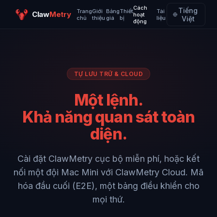
Cách
Tiếng
Trang
Giới
Bảng
Thiết
Tài
Claw
Metry
hoạt
chủ
thiệu
giá
bị
liệu
Việt
động
TỰ LƯU TRỮ & CLOUD
Một lệnh.
Khả năng quan sát toàn
diện.
Cài đặt ClawMetry cục bộ miễn phí, hoặc kết
nối một đội Mac Mini với ClawMetry Cloud. Mã
hóa đầu cuối (E2E), một bảng điều khiển cho
mọi thứ.