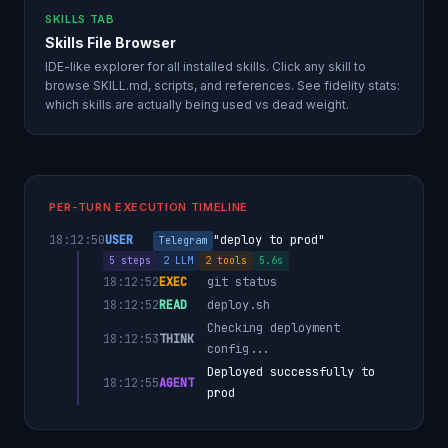
SKILLS TAB
Skills File Browser
IDE-like explorer for all installed skills. Click any skill to
browse SKILL.md, scripts, and references. See fidelity stats:
which skills are actually being used vs dead weight.
PER-TURN EXECUTION TIMELINE
18:12:50
USER
"deploy to prod"
Telegram
5 steps
2 LLM
2 tools
5.6s
18:12:52
EXEC
git status
18:12:52
READ
deploy.sh
Checking deployment
18:12:53
THINK
config...
Deployed successfully to
18:12:55
AGENT
prod