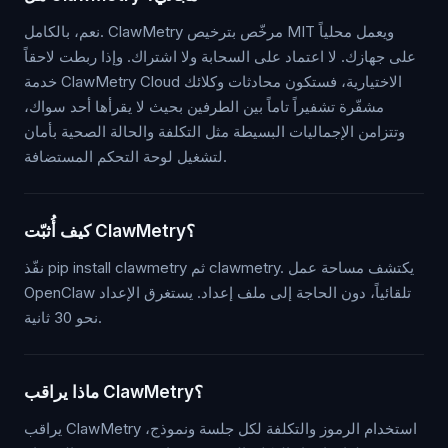
نعم، بالكامل. ClawMetry مرخّص بترخيص MIT ويعمل محلياً
على جهازك. لا اعتماد على السحابة ولا اشتراك. وإذا ربطت لاحقاً
خدمة ClawMetry Cloud الاختيارية، فستكون محادثات وكلائك
مشفّرة تشفيراً تاماً بين الطرفين بحيث لا يقرأها أحد سواك،
وتتزامن الإجماليات البسيطة مثل التكلفة والحالة الصحية بأمان
لتشغيل لوحة التحكم المستضافة.
كيف أُثبّت ClawMetry؟
نفّذ pip install clawmetry ثم clawmetry. يكتشف مساحة عمل
OpenClaw تلقائياً، دون الحاجة إلى ملف إعداد. يستغرق الإعداد
نحو 30 ثانية.
ماذا يراقب ClawMetry؟
يراقب ClawMetry استخدام الرموز والتكلفة لكل جلسة ونموذج،