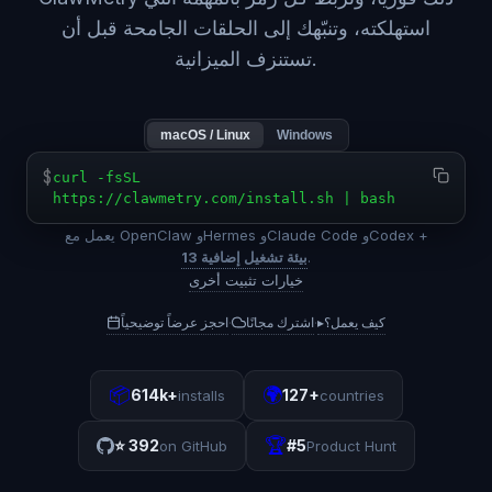
استهلكته، وتنبّهك إلى الحلقات الجامحة قبل أن
تستنزف الميزانية.
macOS / Linux
Windows
$
curl -fsSL
https://clawmetry.com/install.sh | bash
يعمل مع OpenClaw وHermes وClaude Code وCodex +
.
13 بيئة تشغيل إضافية
خيارات تثبيت أخرى
كيف يعمل؟
▸
اشترك مجانًا
احجز عرضاً توضيحياً
·
·
📦
🌍
614k+
127+
installs
countries
🏆
⭐
392
#5
on GitHub
Product Hunt