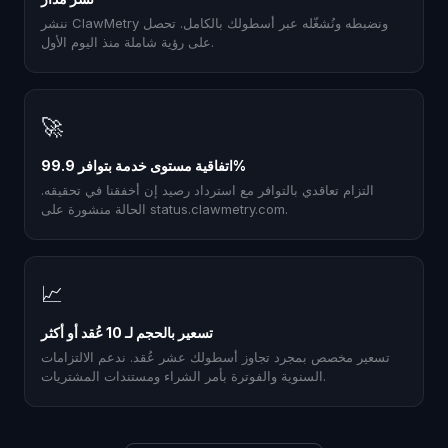
ننشر ClawMetry ونضبطه ونُشغّله عبر أسطولك بالكامل. تحصل
على رؤية شاملة منذ اليوم الأول.
🚀
اتفاقية مستوى خدمة بتوافر 99.9%
التزام تعاقدي بالتوافر مع استرداد رصيد إن أخفقنا في تحقيقه.
الحالة منشورة على status.clawmetry.com.
📈
تسعير بالحجم لـ 10 عُقد أو أكثر
تسعير مخصص بمجرد تجاوز أسطولك عشر عُقد. ندعم الالتزامات
السنوية والفوترة بأمر الشراء ومستندات المشتريات.