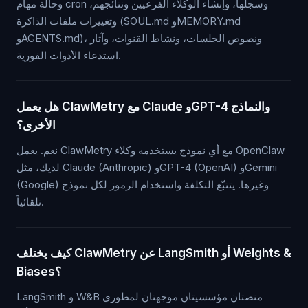
وحالة مهام cron وسجلها، وإنشاء الوكلاء الفرعيين ونتائجهم،
وتغييرات ملفات الذاكرة (SOUL.md وMEMORY.md
وAGENTS.md)، ونصوص الجلسات، ونشاط القنوات، وآثار
استدعاء الأدوات الفورية.
هل يعمل ClawMetry مع Claude وGPT-4 والنماذج
الأخرى؟
نعم. يعمل ClawMetry مع أي نموذج يستخدمه وكلاء OpenClaw
لديك، مثل Claude (Anthropic) وGPT-4 (OpenAI) وGemini
(Google) وغيرها. يتتبّع التكلفة واستخدام الرموز لكل نموذج
تلقائياً.
كيف يختلف ClawMetry عن LangSmith أو Weights &
Biases؟
LangSmith و W&B منصتان مؤسسيتان موجهتان لمطوري