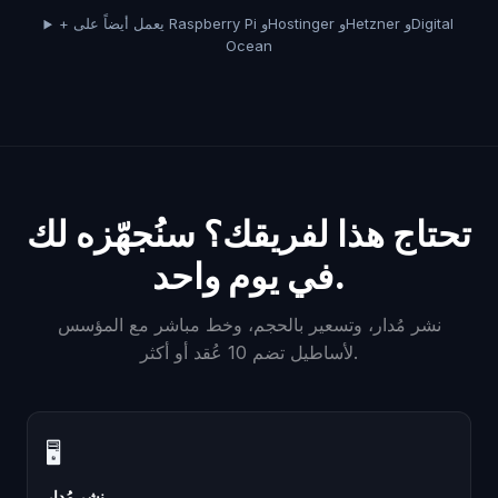
+ يعمل أيضاً على Raspberry Pi وHostinger وHetzner وDigital
Ocean
تحتاج هذا لفريقك؟ سنُجهّزه لك
في يوم واحد.
نشر مُدار، وتسعير بالحجم، وخط مباشر مع المؤسس
لأساطيل تضم 10 عُقد أو أكثر.
🖥
نشر مُدار