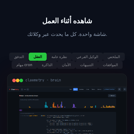
شاهده أثناء العمل
شاشة واحدة. كل ما يحدث عبر وكلائك.
الملخص
الوكيل الفرعي
نظرة عامة
العقل
التدفق
الموافقات
التنبيهات
الأمان
الذاكرة
مهام cron
clawmetry - brain