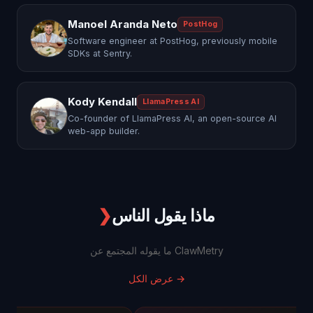
Manoel Aranda Neto
PostHog
Software engineer at PostHog, previously mobile
SDKs at Sentry.
Kody Kendall
LlamaPress AI
Co-founder of LlamaPress AI, an open-source AI
web-app builder.
ماذا يقول الناس
❯
ما يقوله المجتمع عن ClawMetry
→
عرض الكل