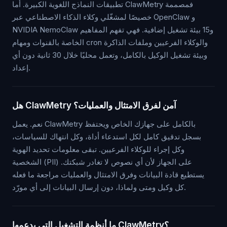
تطبيقات النماذج اللغوية الكبيرة. أما ClawMetry فمصممة
خصيصًا لمشغّلي وكلاء الذكاء الاصطناعي عبر OpenClaw و
NVIDIA NemoClaw و15 بيئة تشغيل إضافية. فهي تفهم المفاهيم
الخاصة بالقنوات ومهام cron والوكلاء الفرعيين وملفات الذاكرة
وبيئة تشغيل الوكيل بالكامل، وتعمل محليًا خلال 30 ثانية دون أي
إعداد.
هل ClawMetry آمن لفرق الامتثال والعمليات؟
نعم. يعمل ClawMetry بالكامل على جهازك الخاص ويحتفظ
بسجل تدقيق كامل لكل استدعاء أداة، وكل انتهاك للسياسات،
وكل إجراء للوكلاء الفرعيين. تبقى معلومات تحديد الهوية
الشخصية (PII) على الجهاز لأن أي نصوص لا تغادر شبكتك.
يستطيع قادة البيانات وفرق الامتثال والعمليات مراجعة ما فعله
كل وكيل ومتى ولماذا، دون إرسال البيانات إلى أي مورّد.
ما أنظمة التشغيل التي يدعمها ClawMetry؟