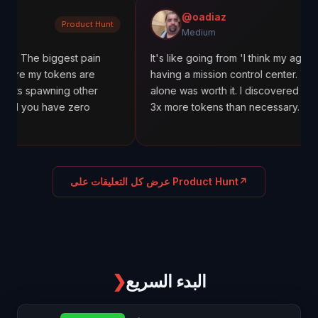
@oadiaz
Product Hunt
Medium
iggest pain
It's like going from 'I think my agents are work
tokens are
having a mission control center. The cost trac
wning other
alone was worth it. I discovered one agent wa
have zero
3x more tokens than necessary.
↗
عرض كل التعليقات على Product Hunt
البدء السريع
❯