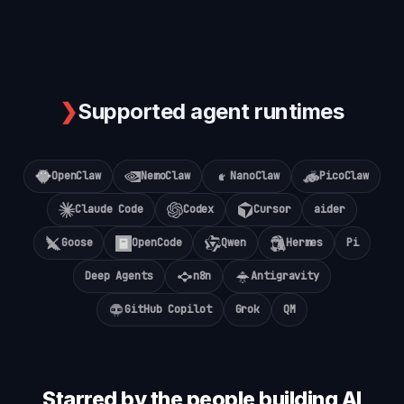
❯
Supported agent runtimes
OpenClaw
NemoClaw
NanoClaw
PicoClaw
Claude Code
Codex
Cursor
aider
Goose
OpenCode
Qwen
Hermes
Pi
Deep Agents
n8n
Antigravity
GitHub Copilot
Grok
QM
Starred by the people building AI