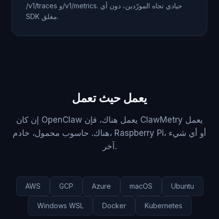
‎/v1/traces‎ و‎/v1/metrics‎. حيادي تجاه المورّدين، دون أي
SDK مغلق.
يعمل حيث تعمل
إن كان OpenClaw يعمل هناك، فإن ClawMetry يعمل
هناك. حاسوب محمول، خادم، Raspberry Pi، أو أي شيء
آخر.
AWS
GCP
Azure
macOS
Ubuntu
Windows WSL
Docker
Kubernetes