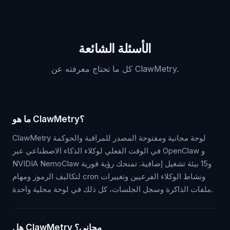
الأسئلة الشائعة
كل ما تحتاج معرفته عن ClawMetry.
ما هو ClawMetry؟
ClawMetry لوحة مجانية ومفتوحة المصدر للمراقبة والحوكمة
في الوقت الفعلي لوكلاء الذكاء الاصطناعي عبر OpenClaw و
NVIDIA NemoClaw و15 بيئة تشغيل إضافية. تمنحك رؤية فورية
لتكاليف الرموز ومهام cron ونشاط الوكلاء الفرعيين وتغييرات
ملفات الذاكرة وسجل الجلسات، كل ذلك في لوحة محلية واحدة.
هل ClawMetry مجاني؟