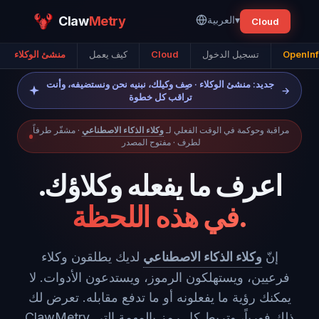
▾
العربية
Metry
Claw
Cloud
OpenInf
تسجيل الدخول
Cloud
كيف يعمل
منشئ الوكلاء
جديد: منشئ الوكلاء · صِف وكيلك، نبنيه نحن ونستضيفه، وأنت
→
تراقب كل خطوة
مراقبة وحوكمة في الوقت الفعلي لـ
وكلاء الذكاء الاصطناعي
· مشفّر طرفاً
لطرف · مفتوح المصدر
اعرف ما يفعله وكلاؤك.
في هذه اللحظة.
إنّ
وكلاء الذكاء الاصطناعي
لديك يطلقون وكلاء
فرعيين، ويستهلكون الرموز، ويستدعون الأدوات. لا
يمكنك رؤية ما يفعلونه أو ما تدفع مقابله. تعرض لك
ClawMetry ذلك فورياً، وتربط كل رمز بالمهمة التي