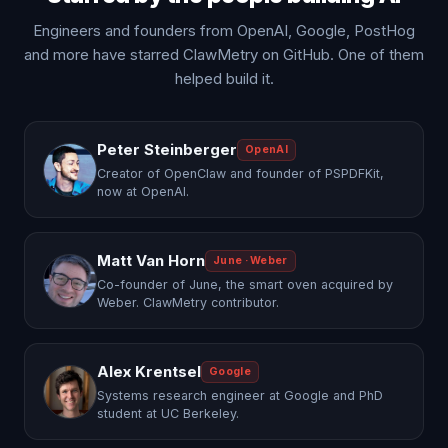
Engineers and founders from OpenAI, Google, PostHog
and more have starred ClawMetry on GitHub. One of them
helped build it.
Peter Steinberger
OpenAI
Creator of OpenClaw and founder of PSPDFKit,
now at OpenAI.
Matt Van Horn
June · Weber
Co-founder of June, the smart oven acquired by
Weber. ClawMetry contributor.
Alex Krentsel
Google
Systems research engineer at Google and PhD
student at UC Berkeley.