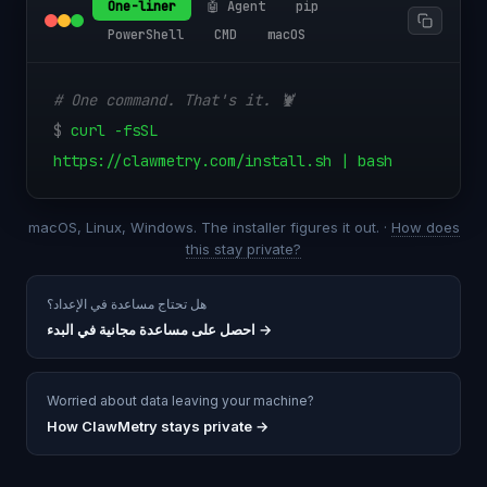
One-liner
🤖 Agent
pip
PowerShell
CMD
macOS
# One command. That's it. 🦞
$
curl -fsSL
https://clawmetry.com/install.sh | bash
macOS, Linux, Windows. The installer figures it out. ·
How does
this stay private?
هل تحتاج مساعدة في الإعداد؟
→
احصل على مساعدة مجانية في البدء
Worried about data leaving your machine?
How ClawMetry stays private →