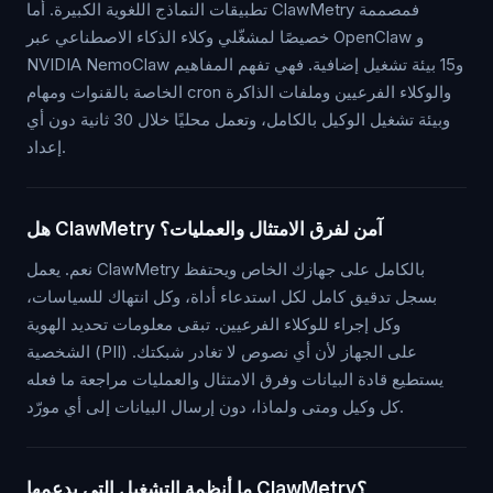
تطبيقات النماذج اللغوية الكبيرة. أما ClawMetry فمصممة
خصيصًا لمشغّلي وكلاء الذكاء الاصطناعي عبر OpenClaw و
NVIDIA NemoClaw و15 بيئة تشغيل إضافية. فهي تفهم المفاهيم
الخاصة بالقنوات ومهام cron والوكلاء الفرعيين وملفات الذاكرة
وبيئة تشغيل الوكيل بالكامل، وتعمل محليًا خلال 30 ثانية دون أي
إعداد.
هل ClawMetry آمن لفرق الامتثال والعمليات؟
نعم. يعمل ClawMetry بالكامل على جهازك الخاص ويحتفظ
بسجل تدقيق كامل لكل استدعاء أداة، وكل انتهاك للسياسات،
وكل إجراء للوكلاء الفرعيين. تبقى معلومات تحديد الهوية
الشخصية (PII) على الجهاز لأن أي نصوص لا تغادر شبكتك.
يستطيع قادة البيانات وفرق الامتثال والعمليات مراجعة ما فعله
كل وكيل ومتى ولماذا، دون إرسال البيانات إلى أي مورّد.
ما أنظمة التشغيل التي يدعمها ClawMetry؟