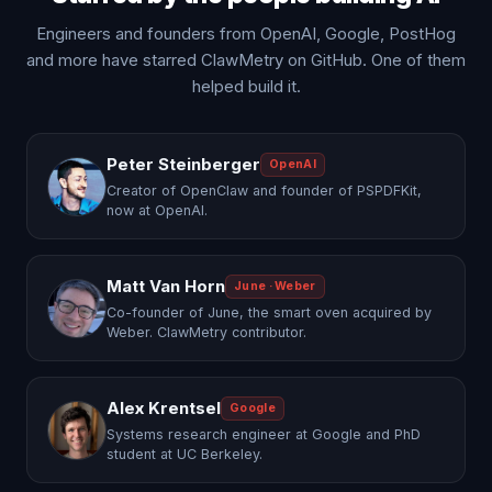
Engineers and founders from OpenAI, Google, PostHog
and more have starred ClawMetry on GitHub. One of them
helped build it.
Peter Steinberger
OpenAI
Creator of OpenClaw and founder of PSPDFKit,
now at OpenAI.
Matt Van Horn
June · Weber
Co-founder of June, the smart oven acquired by
Weber. ClawMetry contributor.
Alex Krentsel
Google
Systems research engineer at Google and PhD
student at UC Berkeley.