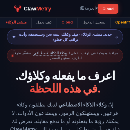
▾
العربية
Metry
Claw
Cloud
OpenInf
تسجيل الدخول
Cloud
كيف يعمل
منشئ الوكلاء
جديد: منشئ الوكلاء · صِف وكيلك، نبنيه نحن ونستضيفه، وأنت
→
تراقب كل خطوة
مراقبة وحوكمة في الوقت الفعلي لـ
وكلاء الذكاء الاصطناعي
· مشفّر طرفاً
لطرف · مفتوح المصدر
اعرف ما يفعله وكلاؤك.
في هذه اللحظة.
إنّ
وكلاء الذكاء الاصطناعي
لديك يطلقون وكلاء
فرعيين، ويستهلكون الرموز، ويستدعون الأدوات. لا
يمكنك رؤية ما يفعلونه أو ما تدفع مقابله. تعرض لك
ClawMetry ذلك فورياً، وتربط كل رمز بالمهمة التي