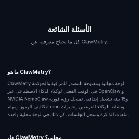
الأسئلة الشائعة
كل ما تحتاج معرفته عن ClawMetry.
ما هو ClawMetry؟
ClawMetry لوحة مجانية ومفتوحة المصدر للمراقبة والحوكمة
في الوقت الفعلي لوكلاء الذكاء الاصطناعي عبر OpenClaw و
NVIDIA NemoClaw و15 بيئة تشغيل إضافية. تمنحك رؤية فورية
لتكاليف الرموز ومهام cron ونشاط الوكلاء الفرعيين وتغييرات
ملفات الذاكرة وسجل الجلسات، كل ذلك في لوحة محلية واحدة.
هل ClawMetry مجاني؟