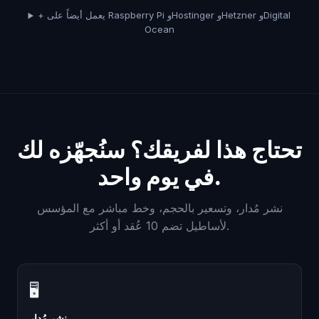
+ يعمل أيضاً على Raspberry Pi وHostinger وHetzner وDigital
Ocean
تحتاج هذا لفريقك؟ سنُجهّزه لك
في يوم واحد.
نشر مُدار، وتسعير بالحجم، وخط مباشر مع المؤسس
لأساطيل تضم 10 عُقد أو أكثر.
🖥
نشر مُدار