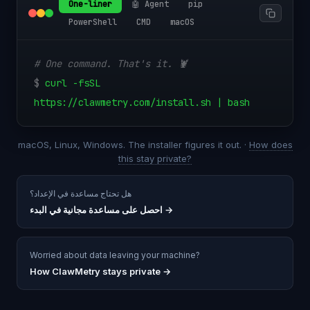
One-liner
🤖 Agent
pip
PowerShell
CMD
macOS
# One command. That's it. 🦞
$
curl -fsSL
https://clawmetry.com/install.sh | bash
macOS, Linux, Windows. The installer figures it out. ·
How does
this stay private?
هل تحتاج مساعدة في الإعداد؟
→
احصل على مساعدة مجانية في البدء
Worried about data leaving your machine?
How ClawMetry stays private →