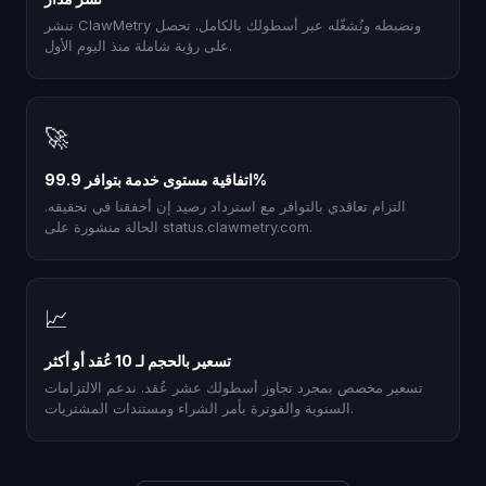
ننشر ClawMetry ونضبطه ونُشغّله عبر أسطولك بالكامل. تحصل
على رؤية شاملة منذ اليوم الأول.
🚀
اتفاقية مستوى خدمة بتوافر 99.9%
التزام تعاقدي بالتوافر مع استرداد رصيد إن أخفقنا في تحقيقه.
الحالة منشورة على status.clawmetry.com.
📈
تسعير بالحجم لـ 10 عُقد أو أكثر
تسعير مخصص بمجرد تجاوز أسطولك عشر عُقد. ندعم الالتزامات
السنوية والفوترة بأمر الشراء ومستندات المشتريات.