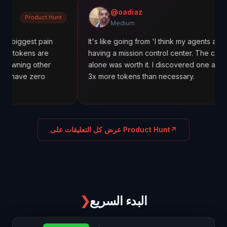
@oadiaz
duct Hunt
Mediu
Medium
t pain
It's like going from 'I think my agents are working' t
 are
having a mission control center. The cost tracking
other
alone was worth it. I discovered one agent was usin
ero
3x more tokens than necessary.
↗
عرض كل التعليقات على Product Hunt
البدء السريع
❯