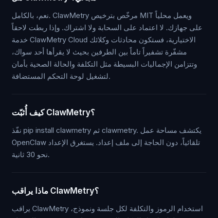
نعم، بالكامل. ClawMetry مرخّص بترخيص MIT ويعمل محلياً
على جهازك. لا اعتماد على السحابة ولا اشتراك. وإذا ربطت لاحقاً
خدمة ClawMetry Cloud الاختيارية، فستكون محادثات وكلائك
مشفّرة تشفيراً تاماً بين الطرفين بحيث لا يقرأها أحد سواك،
وتتزامن الإجماليات البسيطة مثل التكلفة والحالة الصحية بأمان
لتشغيل لوحة التحكم المستضافة.
كيف أُثبّت ClawMetry؟
نفّذ pip install clawmetry ثم clawmetry. يكتشف مساحة عمل
OpenClaw تلقائياً، دون الحاجة إلى ملف إعداد. يستغرق الإعداد
نحو 30 ثانية.
ماذا يراقب ClawMetry؟
يراقب ClawMetry استخدام الرموز والتكلفة لكل جلسة ونموذج،