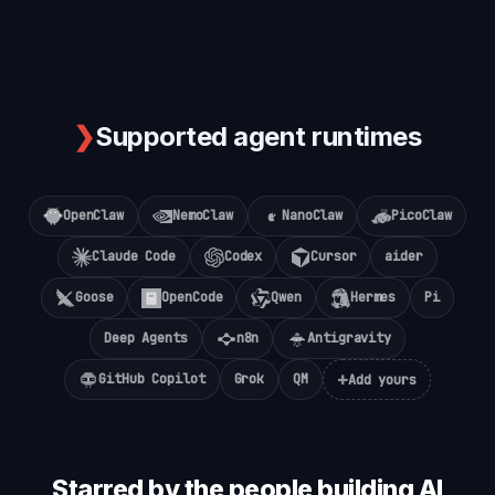
❯
Supported agent runtimes
OpenClaw
NemoClaw
NanoClaw
PicoClaw
Claude Code
Codex
Cursor
aider
Goose
OpenCode
Qwen
Hermes
Pi
Deep Agents
n8n
Antigravity
+
GitHub Copilot
Grok
QM
Add yours
Starred by the people building AI