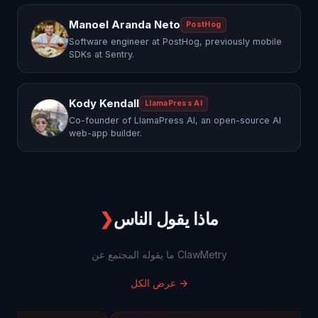
Manoel Aranda Neto
PostHog
Software engineer at PostHog, previously mobile
SDKs at Sentry.
Kody Kendall
LlamaPress AI
Co-founder of LlamaPress AI, an open-source AI
web-app builder.
ماذا يقول الناس
❯
ما يقوله المجتمع عن ClawMetry
→
عرض الكل