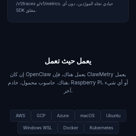
‎/v1/traces‎ و‎/v1/metrics‎. حيادي تجاه المورّدين، دون أي
SDK مغلق.
يعمل حيث تعمل
إن كان OpenClaw يعمل هناك، فإن ClawMetry يعمل
هناك. حاسوب محمول، خادم، Raspberry Pi، أو أي شيء
آخر.
AWS
GCP
Azure
macOS
Ubuntu
Windows WSL
Docker
Kubernetes