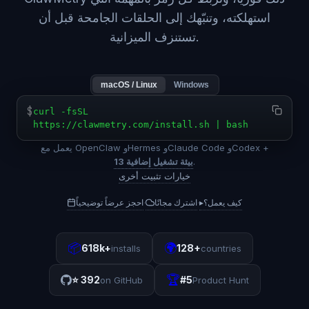
استهلكته، وتنبّهك إلى الحلقات الجامحة قبل أن
تستنزف الميزانية.
macOS / Linux
Windows
$
curl -fsSL
https://clawmetry.com/install.sh | bash
يعمل مع OpenClaw وHermes وClaude Code وCodex +
.
13 بيئة تشغيل إضافية
خيارات تثبيت أخرى
كيف يعمل؟
▸
اشترك مجانًا
احجز عرضاً توضيحياً
·
·
📦
🌍
618k+
128+
installs
countries
🏆
⭐
392
#5
on GitHub
Product Hunt