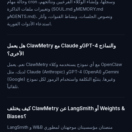
وحالة مهام cron وسجلها، وإنشاء الوكلاء الفرعيين ونتائجهم،
وتغييرات ملفات الذاكرة (SOUL.md وMEMORY.md
وAGENTS.md)، ونصوص الجلسات، ونشاط القنوات، وآثار
استدعاء الأدوات الفورية.
هل يعمل ClawMetry مع Claude وGPT-4 والنماذج
الأخرى؟
نعم. يعمل ClawMetry مع أي نموذج يستخدمه وكلاء OpenClaw
لديك، مثل Claude (Anthropic) وGPT-4 (OpenAI) وGemini
(Google) وغيرها. يتتبّع التكلفة واستخدام الرموز لكل نموذج
تلقائياً.
كيف يختلف ClawMetry عن LangSmith أو Weights &
Biases؟
LangSmith و W&B منصتان مؤسسيتان موجهتان لمطوري