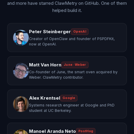
and more have starred ClawMetry on GitHub. One of them
helped build it.
Peter Steinberger
OpenAI
Creator of OpenClaw and founder of PSPDFKit,
now at OpenAI.
Matt Van Horn
June · Weber
Co-founder of June, the smart oven acquired by
Weber. ClawMetry contributor.
Alex Krentsel
Google
Systems research engineer at Google and PhD
student at UC Berkeley.
Manoel Aranda Neto
PostHog