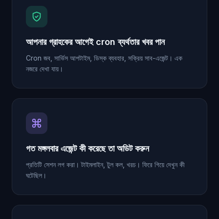
আপনার গ্রাহকের আগেই cron ব্যর্থতার খবর পান
Cron জব, সার্ভিস আপটাইম, ডিস্ক ব্যবহার, সক্রিয় সাব-এজেন্ট। এক
নজরে দেখা যায়।
গত মঙ্গলবার এজেন্ট কী করেছে তা অডিট করুন
প্রতিটি সেশন লগ করা। টাইমলাইন, টুল কল, খরচ। ফিরে গিয়ে দেখুন কী
ঘটেছিল।