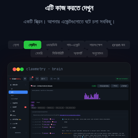
এটি কাজ করতে দেখুন
একটি স্ক্রিন। আপনার এজেন্টগুলোতে ঘটে চলা সবকিছু।
ফ্লো
ব্রেইন
ওভারভিউ
সাব-এজেন্ট
সারসংক্ষেপ
cron জব
মেমরি
সিকিউরিটি
অ্যালার্ট
অনুমোদন
clawmetry - brain