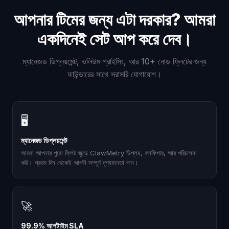
আপনার টিমের জন্য এটা দরকার? আমরা
একদিনেই সেট আপ করে দেব।
ম্যানেজড ডিপ্লয়মেন্ট, ভলিউম প্রাইসিং, আর 10+ নোড ফ্লিটের জন্য
ফাউন্ডারের সাথে সরাসরি যোগাযোগ।
🖥
ম্যানেজড ডিপ্লয়মেন্ট
আমরা আপনার পুরো ফ্লিট জুড়ে ClawMetry ডিপ্লয়, কনফিগার, আর পরিচালনা
করি। প্রথম দিন থেকেই আপনি সম্পূর্ণ দৃশ্যমানতা পান।
🚀
99.9% আপটাইম SLA