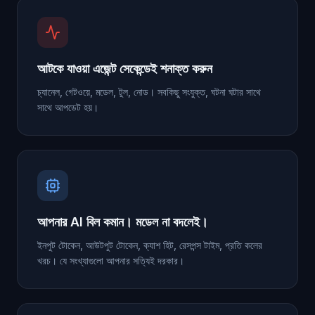
আটকে যাওয়া এজেন্ট সেকেন্ডেই শনাক্ত করুন
চ্যানেল, গেটওয়ে, মডেল, টুল, নোড। সবকিছু সংযুক্ত, ঘটনা ঘটার সাথে
সাথে আপডেট হয়।
আপনার AI বিল কমান। মডেল না বদলেই।
ইনপুট টোকেন, আউটপুট টোকেন, ক্যাশ হিট, রেসপন্স টাইম, প্রতি কলের
খরচ। যে সংখ্যাগুলো আপনার সত্যিই দরকার।