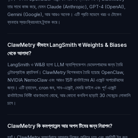
তার সাথে কাজ করে, যেমন Claude (Anthropic), GPT-4 (OpenAI),
Gemini (Google), আর আরও অনেক। এটি প্রতি মডেলে খরচ ও টোকেন
ব্যবহার স্বয়ংক্রিয়ভাবে ট্র্যাক করে।
ClawMetry কীভাবে LangSmith বা Weights & Biases
থেকে আলাদা?
LangSmith ও W&B হলো LLM অ্যাপ্লিকেশন ডেভেলপারদের জন্য তৈরি
এন্টারপ্রাইজ প্ল্যাটফর্ম। ClawMetry বিশেষভাবে তৈরি হয়েছে OpenClaw,
NVIDIA NemoClaw এবং আরও 15টি রানটাইমের AI এজেন্ট অপারেটরদের
জন্য। এটি চ্যানেল, cron জব, সাব-এজেন্ট, মেমরি ফাইল এবং পূর্ণ এজেন্ট
রানটাইমের নির্দিষ্ট ধারণাগুলো বোঝে, আর কোনো কনফিগ ছাড়াই 30 সেকেন্ডে লোকালি
চলে।
ClawMetry কি কমপ্লায়েন্স আর অপস টিমের জন্য নিরাপদ?
হ্যাঁ। ClawMetry সম্পূর্ণভাবে আপনার নিজের মেশিনে চলে এবং প্রতিটি টুল কল,