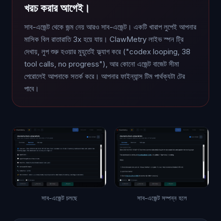
খরচ করার আগেই।
সাব-এজেন্ট থেকে জন্ম নেয় আরও সাব-এজেন্ট। একটি খারাপ লুপেই আপনার
মাসিক বিল রাতারাতি 3x হয়ে যায়। ClawMetry লাইভ স্পন ট্রি
দেখায়, লুপ শুরু হওয়ার মুহূর্তেই ফ্ল্যাগ করে ("codex looping, 38
tool calls, no progress"), আর কোনো এজেন্ট বাজেট সীমা
পেরোলেই আপনাকে সতর্ক করে। আপনার ফাইন্যান্স টিম পার্থক্যটা টের
পাবে।
সাব-এজেন্ট চলছে
সাব-এজেন্ট সম্পন্ন হলে