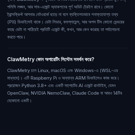
পলিসি লঙ্ঘন, আর সাব-এজেন্ট অ্যাকশনের পূর্ণ অডিট ট্রেইল রাখে। কোনো
ট্রান্সক্রিপ্ট আপনার নেটওয়ার্ক ছাড়ে না বলে ব্যক্তিগতভাবে শনাক্তযোগ্য তথ্য
(PII) ডিভাইসেই থাকে। ডেটা লিডার, কমপ্লায়েন্স, আর অপস টিম কোনো ভেন্ডরের
কাছে ডেটা না পাঠিয়েই প্রতিটি এজেন্ট কী, কখন, আর কেন করেছে তা পর্যালোচনা
করতে পারে।
ClawMetry কোন অপারেটিং সিস্টেম সমর্থন করে?
ClawMetry চলে Linux, macOS এবং Windows-এ (WSL-এর
মাধ্যমে)। এটি Raspberry Pi ও অন্যান্য ARM ডিভাইসেও কাজ করে।
প্রয়োজন Python 3.8+ এবং একটি সাপোর্টেড AI এজেন্ট রানটাইম, যেমন
OpenClaw, NVIDIA NemoClaw, Claude Code বা আরও 14টির
যেকোনো একটি।