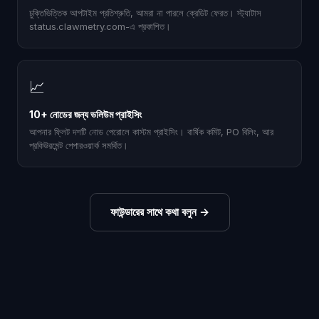
চুক্তিভিত্তিক আপটাইম প্রতিশ্রুতি, আমরা না পারলে ক্রেডিট ফেরত। স্ট্যাটাস
status.clawmetry.com-এ প্রকাশিত।
📈
10+ নোডের জন্য ভলিউম প্রাইসিং
আপনার ফ্লিট দশটি নোড পেরোলে কাস্টম প্রাইসিং। বার্ষিক কমিট, PO বিলিং, আর
প্রকিউরমেন্ট পেপারওয়ার্ক সমর্থিত।
ফাউন্ডারের সাথে কথা বলুন
→