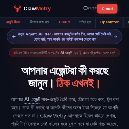
Claw
Metry
বাংলা
▾
Cloud
এজেন্ট বিল্ডার
কীভাবে কাজ করে
Cloud
সাইন ইন
OpenInfer
নতুন: Agent Builder · আপনার এজেন্টের বর্ণনা দিন, আমরা সেটি তৈরি করি,
→
হোস্ট করি, আর আপনি এর প্রতিটি পদক্ষেপ দেখতে পান
রিয়েল-টাইম অবজারভেবিলিটি ও গভর্নেন্স:
AI এজেন্ট
· এন্ড-টু-এন্ড এনক্রিপ্টেড · ওপেন সোর্স
আপনার এজেন্টরা কী করছে
জানুন।
ঠিক এখনই।
আপনার
AI এজেন্ট
সাব-এজেন্ট তৈরি করে, টোকেন খরচ করে, টুল কল
করে। তারা কী করছে বা আপনি কীসের জন্য টাকা দিচ্ছেন তা আপনি
দেখতে পান না। ClawMetry আপনাকে রিয়েল-টাইমে দেখায়,
প্রতিটি টোকেনকে সেই কাজের সঙ্গে যুক্ত করে যা সেটি খরচ করেছে,