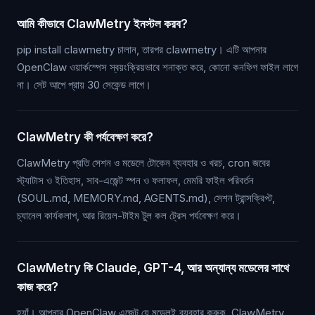
আমি কীভাবে ClawMetry ইনস্টল করব?
pip install clawmetry চালান, তারপর clawmetry। এটি আপনার
OpenClaw ওয়ার্কস্পেস স্বয়ংক্রিয়ভাবে শনাক্ত করে, কোনো কনফিগ ফাইল লাগে
না। সেট আপে প্রায় 30 সেকেন্ড লাগে।
ClawMetry কী পর্যবেক্ষণ করে?
ClawMetry প্রতি সেশন ও মডেলে টোকেন ব্যবহার ও খরচ, cron জবের
স্ট্যাটাস ও ইতিহাস, সাব-এজেন্ট স্পন ও ফলাফল, মেমরি ফাইল পরিবর্তন
(SOUL.md, MEMORY.md, AGENTS.md), সেশন ট্রান্সক্রিপ্ট,
চ্যানেল কার্যকলাপ, আর রিয়েল-টাইম টুল কল ট্রেস পর্যবেক্ষণ করে।
ClawMetry কি Claude, GPT-4, আর অন্যান্য মডেলের সাথে
কাজ করে?
হ্যাঁ। আপনার OpenClaw এজেন্ট যে মডেলই ব্যবহার করুক, ClawMetry