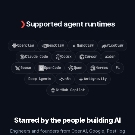
❯
Supported agent runtimes
OpenClaw
NemoClaw
NanoClaw
PicoClaw
Claude Code
Codex
Cursor
aider
Goose
OpenCode
Qwen
Hermes
Pi
Deep Agents
n8n
Antigravity
GitHub Copilot
Starred by the people building AI
Engineers and founders from OpenAI, Google, PostHog