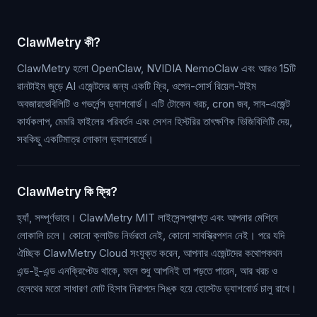
ClawMetry কী?
ClawMetry হলো OpenClaw, NVIDIA NemoClaw এবং আরও 15টি
রানটাইম জুড়ে AI এজেন্টদের জন্য একটি ফ্রি, ওপেন-সোর্স রিয়েল-টাইম
অবজারভেবিলিটি ও গভর্নেন্স ড্যাশবোর্ড। এটি টোকেন খরচ, cron জব, সাব-এজেন্ট
কার্যকলাপ, মেমরি ফাইলের পরিবর্তন এবং সেশন হিস্টরির তাৎক্ষণিক ভিজিবিলিটি দেয়,
সবকিছু একটিমাত্র লোকাল ড্যাশবোর্ডে।
ClawMetry কি ফ্রি?
হ্যাঁ, সম্পূর্ণভাবে। ClawMetry MIT লাইসেন্সপ্রাপ্ত এবং আপনার মেশিনে
লোকালি চলে। কোনো ক্লাউড নির্ভরতা নেই, কোনো সাবস্ক্রিপশন নেই। পরে যদি
ঐচ্ছিক ClawMetry Cloud সংযুক্ত করেন, আপনার এজেন্টদের কথোপকথন
এন্ড-টু-এন্ড এনক্রিপ্টেড থাকে, ফলে শুধু আপনিই তা পড়তে পারেন, আর খরচ ও
হেলথের মতো সাধারণ মোট হিসাব নিরাপদে সিঙ্ক হয়ে হোস্টেড ড্যাশবোর্ড চালু রাখে।