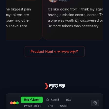
Medium
gest pain
It's like going from 'I think my agents are workin
kens are
having a mission control center. The cost trackin
ng other
alone was worth it. I discovered one agent was 
ve zero
3x more tokens than necessary.
Product Hunt এ সব মন্তব্য দেখুন
↗
❯
দ্রুত শুরু
One-liner
🤖 Agent
pip
PowerShell
CMD
macOS