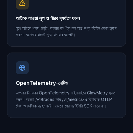
আটকে যাওয়া লুপ ও নীরব ব্যর্থতা ধরুন
লুপে আটকে থাকা এজেন্ট, বারবার ব্যর্থ টুল কল আর অগ্রগতিহীন সেশন ফ্ল্যাগ
করুন। আপনার বাজেট পুড়ে যাওয়ার আগেই।
OpenTelemetry-নেটিভ
আপনার বিদ্যমান OpenTelemetry পাইপলাইনে ClawMetry যুক্ত
করুন। আমরা /v1/traces আর /v1/metrics-এ স্ট্যান্ডার্ড OTLP
ট্রেস ও মেট্রিক গ্রহণ করি। কোনো প্রোপ্রাইটারি SDK লাগে না।