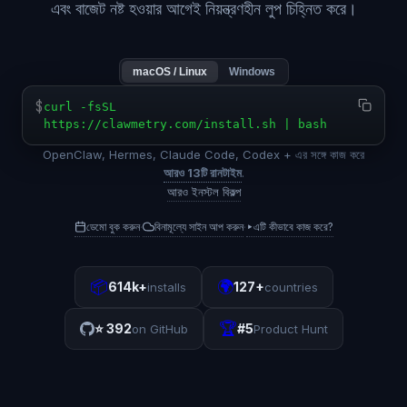
এবং বাজেট নষ্ট হওয়ার আগেই নিয়ন্ত্রণহীন লুপ চিহ্নিত করে।
macOS / Linux
Windows
$
curl -fsSL
https://clawmetry.com/install.sh | bash
OpenClaw, Hermes, Claude Code, Codex + এর সঙ্গে কাজ করে
আরও 13টি রানটাইম
.
আরও ইনস্টল বিকল্প
ডেমো বুক করুন
বিনামূল্যে সাইন আপ করুন
▸
এটি কীভাবে কাজ করে?
·
·
📦
🌍
614k+
127+
installs
countries
🏆
⭐
392
#5
on GitHub
Product Hunt