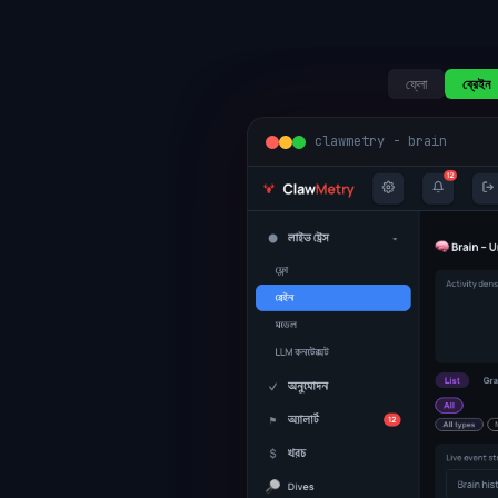
ফ্লো
ব্রেইন
clawmetry - brain