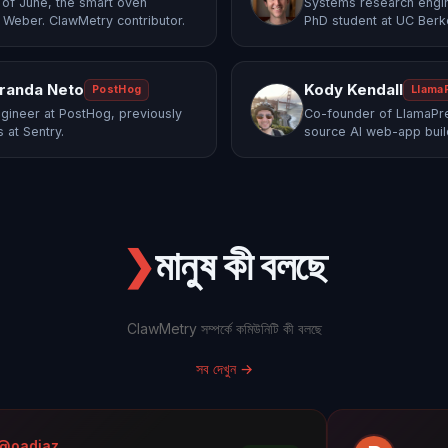
of June, the smart oven
Systems research engi
 Weber. ClawMetry contributor.
PhD student at UC Berk
randa Neto
Kody Kendall
PostHog
Llama
gineer at PostHog, previously
Co-founder of LlamaPre
 at Sentry.
source AI web-app buil
❯
মানুষ কী বলছে
ClawMetry সম্পর্কে কমিউনিটি কী বলছে
সব দেখুন
→