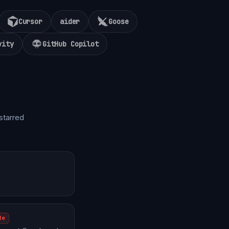
Cursor
aider
Goose
vity
GitHub Copilot
starred
le