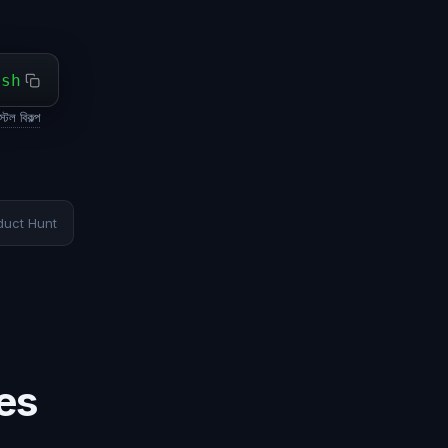
ash
টল বিকল্প
duct Hunt
es