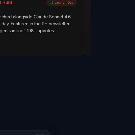
#5 Launch Day
LinkedIn
ide Claude Sonnet 4.6
What are your AI agents actually d
d in the PH newsletter
scenes? Most builders don't know.
 198+ upvotes.
everything works. But hope is not o
ClawMetry.