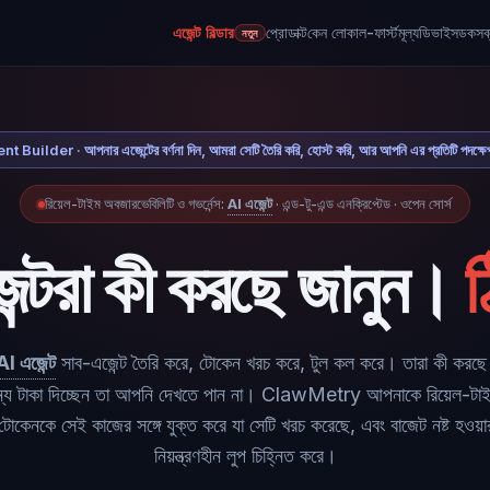
এজেন্ট বিল্ডার
প্রোডাক্ট
কেন লোকাল-ফার্স্ট
মূল্য
ডিভাইস
ডকস
ব
নতুন
t Builder · আপনার এজেন্টের বর্ণনা দিন, আমরা সেটি তৈরি করি, হোস্ট করি, আর আপনি এর প্রতিটি পদক্ষে
রিয়েল-টাইম অবজারভেবিলিটি ও গভর্নেন্স:
AI এজেন্ট
· এন্ড-টু-এন্ড এনক্রিপ্টেড · ওপেন সোর্স
্টরা কী করছে জানুন।
AI এজেন্ট
সাব-এজেন্ট তৈরি করে, টোকেন খরচ করে, টুল কল করে। তারা কী করছে
্য টাকা দিচ্ছেন তা আপনি দেখতে পান না। ClawMetry আপনাকে রিয়েল-টাইম
 টোকেনকে সেই কাজের সঙ্গে যুক্ত করে যা সেটি খরচ করেছে, এবং বাজেট নষ্ট হওয
নিয়ন্ত্রণহীন লুপ চিহ্নিত করে।