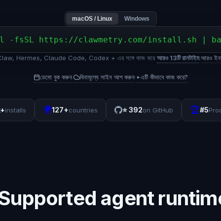
macOS / Linux
Windows
l -fsSL https://clawmetry.com/install.sh | b
aw, Hermes, Claude Code, Codex + এর সঙ্গে কাজ করে
আরও 13টি রানটাইম
.
আরও ইনস্
ডেমো বুক করুন
বিনামূল্যে সাইন আপ করুন
▸
এটি কীভাবে কাজ করে?
·
·
🌍
🏆
k+
127+
⭐
392
#5
installs
countries
on GitHub
Pro
Supported agent runtim