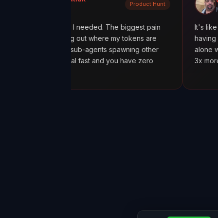
Product Hunt
 Hunt
Medium
actly what I needed. The biggest pain
It's like going from '
n figuring out where my tokens are
having a mission cont
ally with sub-agents spawning other
alone was worth it. 
osts spiral fast and you have zero
3x more tokens than