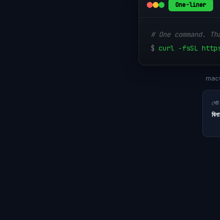
One-liner
# One command. Th
$
curl -fsSL http
macO
সেট
বিনা