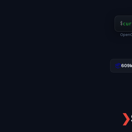
$
cur
OpenCl
📦
609
❯