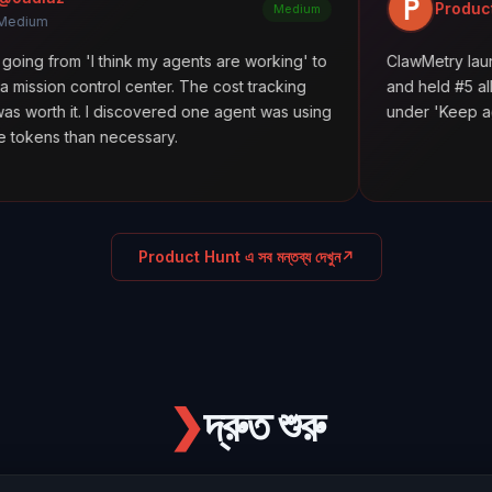
Product Hunt
Medium
I think my agents are working' to
ClawMetry launched alongs
rol center. The cost tracking
and held #5 all day. Feature
I discovered one agent was using
under 'Keep agents in line.'
 necessary.
Product Hunt এ সব মন্তব্য দেখুন
↗
❯
দ্রুত শুরু