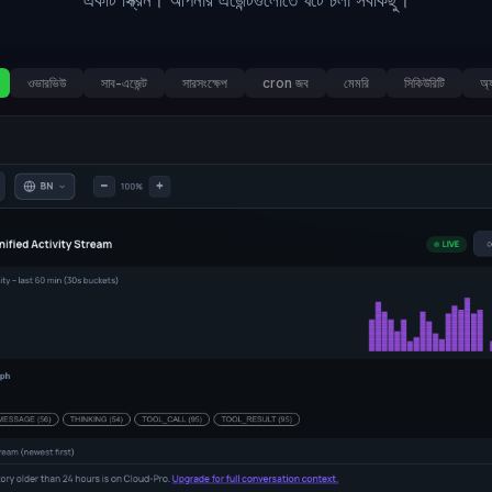
একটি স্ক্রিন। আপনার এজেন্টগুলোতে ঘটে চলা সবকিছু।
ওভারভিউ
সাব-এজেন্ট
সারসংক্ষেপ
cron জব
মেমরি
সিকিউরিটি
অ্য