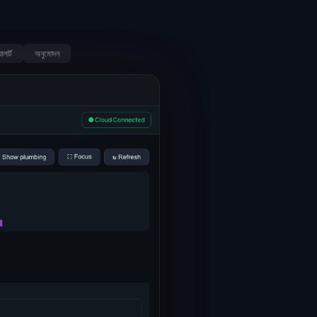
ালার্ট
অনুমোদন