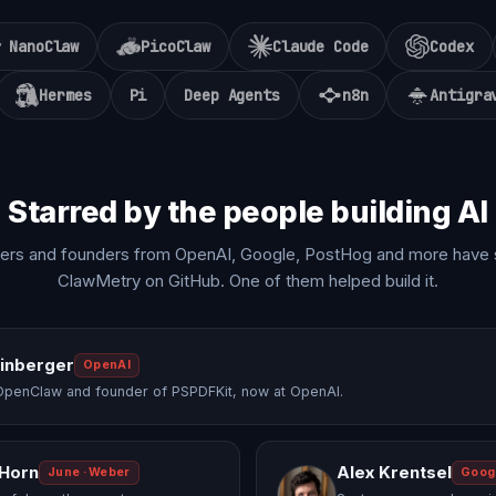
NanoClaw
PicoClaw
Claude Code
Codex
Hermes
Pi
Deep Agents
n8n
Antigra
Starred by the people building AI
ers and founders from OpenAI, Google, PostHog and more have 
ClawMetry on GitHub. One of them helped build it.
einberger
OpenAI
OpenClaw and founder of PSPDFKit, now at OpenAI.
 Horn
Alex Krentsel
June · Weber
Goog