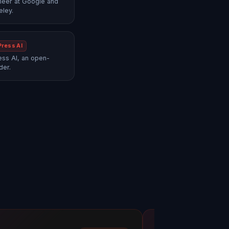
neer at Google and
eley.
Press AI
ss AI, an open-
der.
Mayank Jain