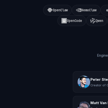
OpenClaw
NemoClaw
OpenCode
Qwen
Engine
Peter St
Creator of 
Matt Van