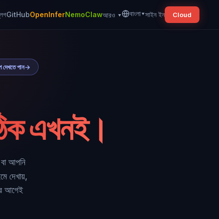
বাংলা
▾
্লগ
GitHub
OpenInfer
NemoClaw
সাইন ইন
আরও
▾
Cloud
প দেখতে পান
→
ঠিক এখনই।
 বা আপনি
ে দেখায়,
়ার আগেই