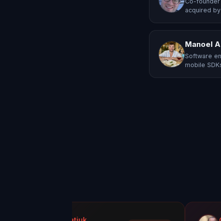
Co-founder 
acquired by
Manoel A
Software en
mobile SDKs
 Kondratiuk
@oadiaz