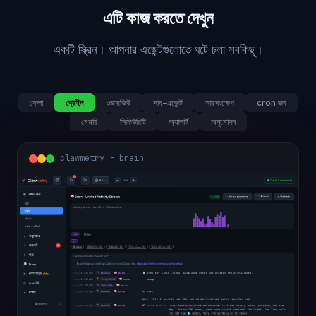
এটি কাজ করতে দেখুন
একটি স্ক্রিন। আপনার এজেন্টগুলোতে ঘটে চলা সবকিছু।
ফ্লো
ব্রেইন
ওভারভিউ
সাব-এজেন্ট
সারসংক্ষেপ
cron জব
মেমরি
সিকিউরিটি
অ্যালার্ট
অনুমোদন
clawmetry - brain