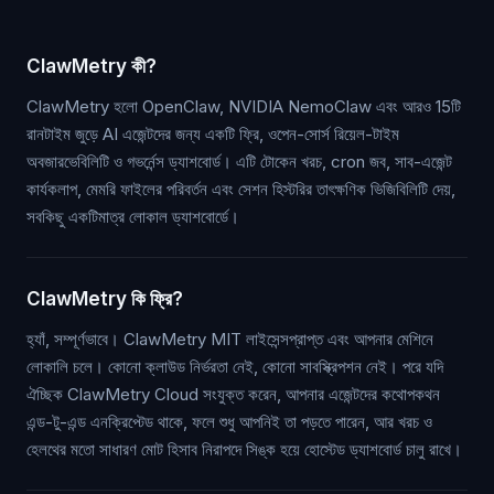
ClawMetry কী?
ClawMetry হলো OpenClaw, NVIDIA NemoClaw এবং আরও 15টি
রানটাইম জুড়ে AI এজেন্টদের জন্য একটি ফ্রি, ওপেন-সোর্স রিয়েল-টাইম
অবজারভেবিলিটি ও গভর্নেন্স ড্যাশবোর্ড। এটি টোকেন খরচ, cron জব, সাব-এজেন্ট
কার্যকলাপ, মেমরি ফাইলের পরিবর্তন এবং সেশন হিস্টরির তাৎক্ষণিক ভিজিবিলিটি দেয়,
সবকিছু একটিমাত্র লোকাল ড্যাশবোর্ডে।
ClawMetry কি ফ্রি?
হ্যাঁ, সম্পূর্ণভাবে। ClawMetry MIT লাইসেন্সপ্রাপ্ত এবং আপনার মেশিনে
লোকালি চলে। কোনো ক্লাউড নির্ভরতা নেই, কোনো সাবস্ক্রিপশন নেই। পরে যদি
ঐচ্ছিক ClawMetry Cloud সংযুক্ত করেন, আপনার এজেন্টদের কথোপকথন
এন্ড-টু-এন্ড এনক্রিপ্টেড থাকে, ফলে শুধু আপনিই তা পড়তে পারেন, আর খরচ ও
হেলথের মতো সাধারণ মোট হিসাব নিরাপদে সিঙ্ক হয়ে হোস্টেড ড্যাশবোর্ড চালু রাখে।