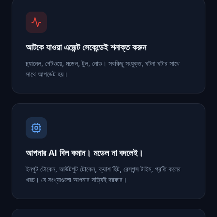
আটকে যাওয়া এজেন্ট সেকেন্ডেই শনাক্ত করুন
চ্যানেল, গেটওয়ে, মডেল, টুল, নোড। সবকিছু সংযুক্ত, ঘটনা ঘটার সাথে
সাথে আপডেট হয়।
আপনার AI বিল কমান। মডেল না বদলেই।
ইনপুট টোকেন, আউটপুট টোকেন, ক্যাশ হিট, রেসপন্স টাইম, প্রতি কলের
খরচ। যে সংখ্যাগুলো আপনার সত্যিই দরকার।