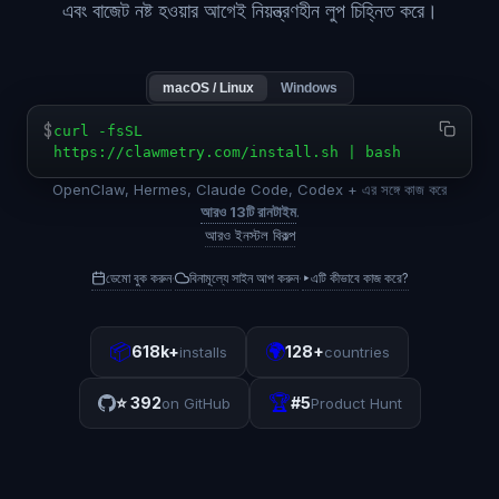
এবং বাজেট নষ্ট হওয়ার আগেই নিয়ন্ত্রণহীন লুপ চিহ্নিত করে।
macOS / Linux
Windows
$
curl -fsSL
https://clawmetry.com/install.sh | bash
OpenClaw, Hermes, Claude Code, Codex + এর সঙ্গে কাজ করে
আরও 13টি রানটাইম
.
আরও ইনস্টল বিকল্প
ডেমো বুক করুন
বিনামূল্যে সাইন আপ করুন
▸
এটি কীভাবে কাজ করে?
·
·
📦
🌍
618k+
128+
installs
countries
🏆
⭐
392
#5
on GitHub
Product Hunt