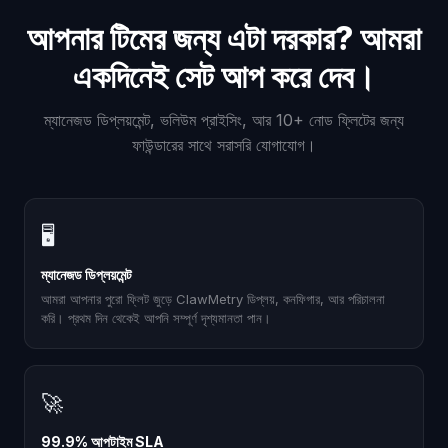
আপনার টিমের জন্য এটা দরকার? আমরা
একদিনেই সেট আপ করে দেব।
ম্যানেজড ডিপ্লয়মেন্ট, ভলিউম প্রাইসিং, আর 10+ নোড ফ্লিটের জন্য
ফাউন্ডারের সাথে সরাসরি যোগাযোগ।
🖥
ম্যানেজড ডিপ্লয়মেন্ট
আমরা আপনার পুরো ফ্লিট জুড়ে ClawMetry ডিপ্লয়, কনফিগার, আর পরিচালনা
করি। প্রথম দিন থেকেই আপনি সম্পূর্ণ দৃশ্যমানতা পান।
🚀
99.9% আপটাইম SLA