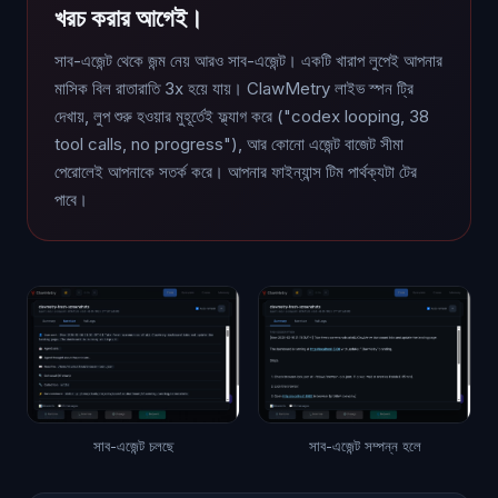
খরচ করার আগেই।
সাব-এজেন্ট থেকে জন্ম নেয় আরও সাব-এজেন্ট। একটি খারাপ লুপেই আপনার
মাসিক বিল রাতারাতি 3x হয়ে যায়। ClawMetry লাইভ স্পন ট্রি
দেখায়, লুপ শুরু হওয়ার মুহূর্তেই ফ্ল্যাগ করে ("codex looping, 38
tool calls, no progress"), আর কোনো এজেন্ট বাজেট সীমা
পেরোলেই আপনাকে সতর্ক করে। আপনার ফাইন্যান্স টিম পার্থক্যটা টের
পাবে।
সাব-এজেন্ট চলছে
সাব-এজেন্ট সম্পন্ন হলে