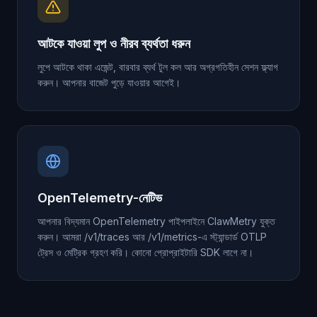
আটকে যাওয়া লুপ ও নীরব ব্যর্থতা ধরুন
লুপে আটকে থাকা এজেন্ট, বারবার ব্যর্থ টুল কল আর অগ্রগতিহীন সেশন ফ্ল্যাগ
করুন। আপনার বাজেট পুড়ে যাওয়ার আগেই।
OpenTelemetry-নেটিভ
আপনার বিদ্যমান OpenTelemetry পাইপলাইনে ClawMetry যুক্ত
করুন। আমরা /v1/traces আর /v1/metrics-এ স্ট্যান্ডার্ড OTLP
ট্রেস ও মেট্রিক গ্রহণ করি। কোনো প্রোপ্রাইটারি SDK লাগে না।