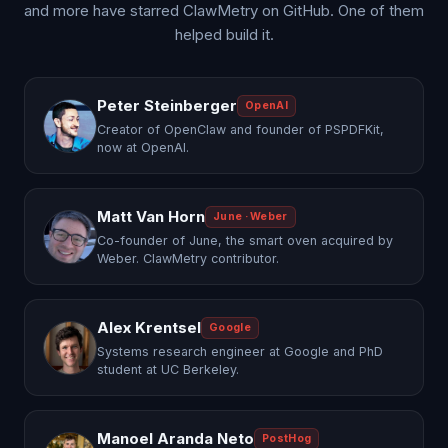
and more have starred ClawMetry on GitHub. One of them
helped build it.
Peter Steinberger
OpenAI
Creator of OpenClaw and founder of PSPDFKit,
now at OpenAI.
Matt Van Horn
June · Weber
Co-founder of June, the smart oven acquired by
Weber. ClawMetry contributor.
Alex Krentsel
Google
Systems research engineer at Google and PhD
student at UC Berkeley.
Manoel Aranda Neto
PostHog