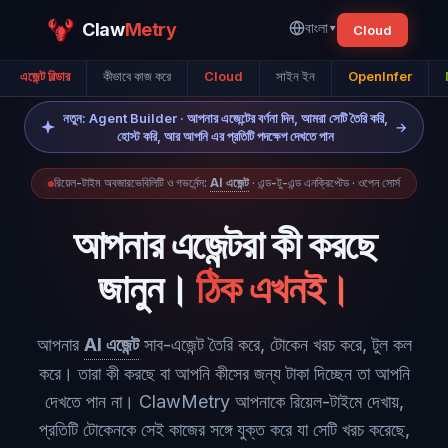
Claw
Metry
বাংলা
▾
Cloud
এজেন্ট বিল্ডার
কীভাবে কাজ করে
Cloud
সাইন ইন
OpenInfer
নতুন: Agent Builder · আপনার এজেন্টের বর্ণনা দিন, আমরা সেটি তৈরি করি,
→
হোস্ট করি, আর আপনি এর প্রতিটি পদক্ষেপ দেখতে পান
রিয়েল-টাইম অবজারভেবিলিটি ও গভর্নেন্স:
AI এজেন্ট
· এন্ড-টু-এন্ড এনক্রিপ্টেড · ওপেন সোর্স
আপনার এজেন্টরা কী করছে
জানুন।
ঠিক এখনই।
আপনার
AI এজেন্ট
সাব-এজেন্ট তৈরি করে, টোকেন খরচ করে, টুল কল
করে। তারা কী করছে বা আপনি কীসের জন্য টাকা দিচ্ছেন তা আপনি
দেখতে পান না। ClawMetry আপনাকে রিয়েল-টাইমে দেখায়,
প্রতিটি টোকেনকে সেই কাজের সঙ্গে যুক্ত করে যা সেটি খরচ করেছে,