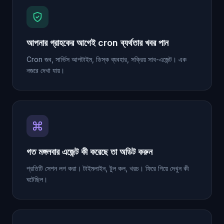
আপনার গ্রাহকের আগেই cron ব্যর্থতার খবর পান
Cron জব, সার্ভিস আপটাইম, ডিস্ক ব্যবহার, সক্রিয় সাব-এজেন্ট। এক
নজরে দেখা যায়।
গত মঙ্গলবার এজেন্ট কী করেছে তা অডিট করুন
প্রতিটি সেশন লগ করা। টাইমলাইন, টুল কল, খরচ। ফিরে গিয়ে দেখুন কী
ঘটেছিল।