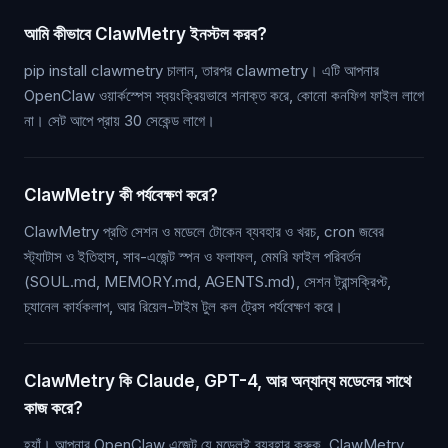
আমি কীভাবে ClawMetry ইনস্টল করব?
pip install clawmetry চালান, তারপর clawmetry। এটি আপনার
OpenClaw ওয়ার্কস্পেস স্বয়ংক্রিয়ভাবে শনাক্ত করে, কোনো কনফিগ ফাইল লাগে
না। সেট আপে প্রায় 30 সেকেন্ড লাগে।
ClawMetry কী পর্যবেক্ষণ করে?
ClawMetry প্রতি সেশন ও মডেলে টোকেন ব্যবহার ও খরচ, cron জবের
স্ট্যাটাস ও ইতিহাস, সাব-এজেন্ট স্পন ও ফলাফল, মেমরি ফাইল পরিবর্তন
(SOUL.md, MEMORY.md, AGENTS.md), সেশন ট্রান্সক্রিপ্ট,
চ্যানেল কার্যকলাপ, আর রিয়েল-টাইম টুল কল ট্রেস পর্যবেক্ষণ করে।
ClawMetry কি Claude, GPT-4, আর অন্যান্য মডেলের সাথে
কাজ করে?
হ্যাঁ। আপনার OpenClaw এজেন্ট যে মডেলই ব্যবহার করুক, ClawMetry