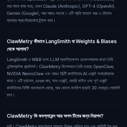
তার সাথে কাজ করে, যেমন Claude (Anthropic), GPT-4 (OpenAI),
Gemini (Google), আর আরও অনেক। এটি প্রতি মডেলে খরচ ও টোকেন
ব্যবহার স্বয়ংক্রিয়ভাবে ট্র্যাক করে।
ClawMetry কীভাবে LangSmith বা Weights & Biases
থেকে আলাদা?
LangSmith ও W&B হলো LLM অ্যাপ্লিকেশন ডেভেলপারদের জন্য তৈরি
এন্টারপ্রাইজ প্ল্যাটফর্ম। ClawMetry বিশেষভাবে তৈরি হয়েছে OpenClaw,
NVIDIA NemoClaw এবং আরও 15টি রানটাইমের AI এজেন্ট অপারেটরদের
জন্য। এটি চ্যানেল, cron জব, সাব-এজেন্ট, মেমরি ফাইল এবং পূর্ণ এজেন্ট
রানটাইমের নির্দিষ্ট ধারণাগুলো বোঝে, আর কোনো কনফিগ ছাড়াই 30 সেকেন্ডে লোকালি
চলে।
ClawMetry কি কমপ্লায়েন্স আর অপস টিমের জন্য নিরাপদ?
হ্যাঁ। ClawMetry সম্পূর্ণভাবে আপনার নিজের মেশিনে চলে এবং প্রতিটি টুল কল,