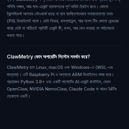
পলিসি লঙ্ঘন, আর সাব-এজেন্ট অ্যাকশনের পূর্ণ অডিট ট্রেইল রাখে। কোনো
ট্রান্সক্রিপ্ট আপনার নেটওয়ার্ক ছাড়ে না বলে ব্যক্তিগতভাবে শনাক্তযোগ্য তথ্য
(PII) ডিভাইসেই থাকে। ডেটা লিডার, কমপ্লায়েন্স, আর অপস টিম কোনো ভেন্ডরের
কাছে ডেটা না পাঠিয়েই প্রতিটি এজেন্ট কী, কখন, আর কেন করেছে তা পর্যালোচনা
করতে পারে।
ClawMetry কোন অপারেটিং সিস্টেম সমর্থন করে?
ClawMetry চলে Linux, macOS এবং Windows-এ (WSL-এর
মাধ্যমে)। এটি Raspberry Pi ও অন্যান্য ARM ডিভাইসেও কাজ করে।
প্রয়োজন Python 3.8+ এবং একটি সাপোর্টেড AI এজেন্ট রানটাইম, যেমন
OpenClaw, NVIDIA NemoClaw, Claude Code বা আরও 14টির
যেকোনো একটি।