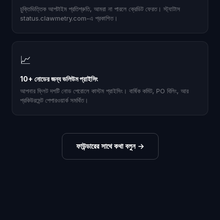
চুক্তিভিত্তিক আপটাইম প্রতিশ্রুতি, আমরা না পারলে ক্রেডিট ফেরত। স্ট্যাটাস
status.clawmetry.com-এ প্রকাশিত।
📈
10+ নোডের জন্য ভলিউম প্রাইসিং
আপনার ফ্লিট দশটি নোড পেরোলে কাস্টম প্রাইসিং। বার্ষিক কমিট, PO বিলিং, আর
প্রকিউরমেন্ট পেপারওয়ার্ক সমর্থিত।
ফাউন্ডারের সাথে কথা বলুন
→