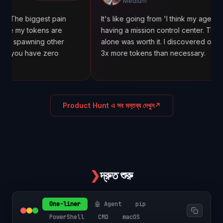
Medium
ggest pain
It's like going from 'I think my agents are workin
kens are
having a mission control center. The cost tracki
ing other
alone was worth it. I discovered one agent was
ve zero
3x more tokens than necessary.
Product Hunt এ সব মন্তব্য দেখুন
↗
❯
দ্রুত শুরু
One-liner
🤖 Agent
pip
PowerShell
CMD
macOS