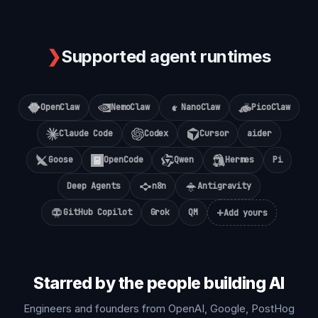
❯
Supported agent runtimes
OpenClaw
NemoClaw
NanoClaw
PicoClaw
Claude Code
Codex
Cursor
aider
Goose
OpenCode
Qwen
Hermes
Pi
Deep Agents
n8n
Antigravity
+
GitHub Copilot
Grok
QM
Add yours
Starred by the people building AI
Engineers and founders from OpenAI, Google, PostHog