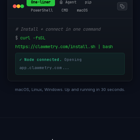
One-liner
🤖 Agent
pip
PowerShell
CMD
macOS
# Install + connect in one command
$
curl -fsSL
https://clawmetry.com/install.sh | bash
✓ Node connected.
Opening
app.clawmetry.com...
macOS, Linux, Windows. Up and running in 30 seconds.