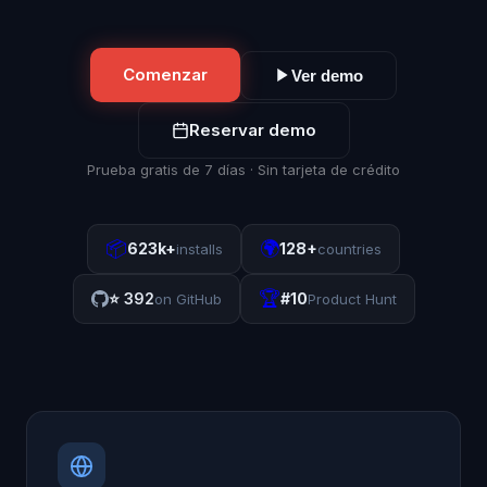
Comenzar
Ver demo
Reservar demo
Prueba gratis de 7 días · Sin tarjeta de crédito
📦
🌍
623k+
128+
installs
countries
🏆
⭐
392
#10
on GitHub
Product Hunt