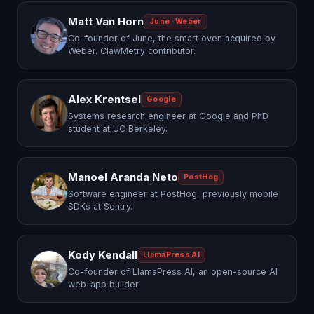
Matt Van Horn
June · Weber
Co-founder of June, the smart oven acquired by
Weber. ClawMetry contributor.
Alex Krentsel
Google
Systems research engineer at Google and PhD
student at UC Berkeley.
Manoel Aranda Neto
PostHog
Software engineer at PostHog, previously mobile
SDKs at Sentry.
Kody Kendall
LlamaPress AI
Co-founder of LlamaPress AI, an open-source AI
web-app builder.