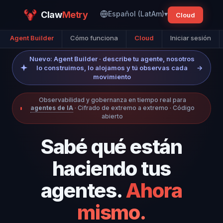
Claw
Metry
Español (LatAm)
▾
Cloud
Agent Builder
Cómo funciona
Cloud
Iniciar sesión
Nuevo: Agent Builder · describe tu agente, nosotros
lo construimos, lo alojamos y tú observas cada
→
movimiento
Observabilidad y gobernanza en tiempo real para
agentes de IA
· Cifrado de extremo a extremo · Código
abierto
Sabé qué están
haciendo tus
agentes.
Ahora
mismo.