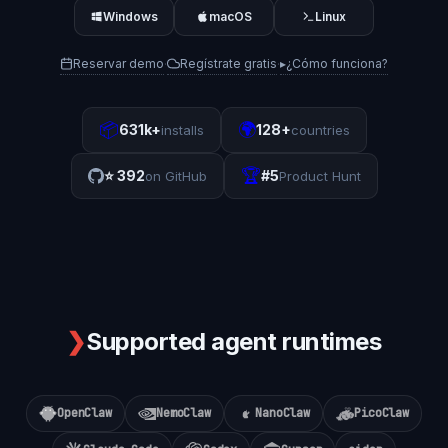
Windows
macOS
Linux
Reservar demo
Regístrate gratis
▸
¿Cómo funciona?
·
·
📦
🌍
631k+
128+
installs
countries
🏆
⭐
392
#5
on GitHub
Product Hunt
❯
Supported agent runtimes
OpenClaw
NemoClaw
NanoClaw
PicoClaw