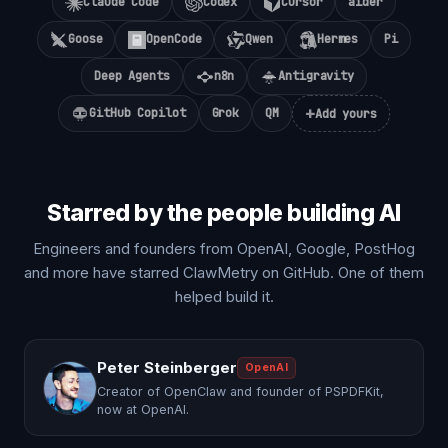
Claude Code
Codex
Cursor
aider
Goose
OpenCode
Qwen
Hermes
Pi
Deep Agents
n8n
Antigravity
+
GitHub Copilot
Grok
QM
Add yours
Starred by the people building AI
Engineers and founders from OpenAI, Google, PostHog
and more have starred ClawMetry on GitHub. One of them
helped build it.
Peter Steinberger
OpenAI
Creator of OpenClaw and founder of PSPDFKit,
now at OpenAI.