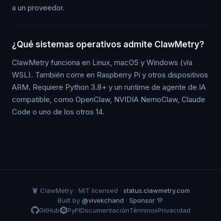
a un proveedor.
¿Qué sistemas operativos admite ClawMetry?
ClawMetry funciona en Linux, macOS y Windows (vía
WSL). También corre en Raspberry Pi y otros dispositivos
ARM. Requiere Python 3.8+ y un runtime de agente de IA
compatible, como OpenClaw, NVIDIA NemoClaw, Claude
Code o uno de los otros 14.
🦞 ClawMetry · MIT licensed ·
status.clawmetry.com
Built by
@vivekchand
·
Sponsor 💛
GitHub
PyPI
Documentación
Términos
Privacidad