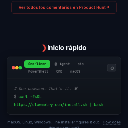
Ver todos los comentarios en Product Hunt
↗
❯
Inicio rápido
One-liner
🤖 Agent
pip
PowerShell
CMD
macOS
# One command. That's it. 🦞
$
curl -fsSL
https://clawmetry.com/install.sh | bash
macOS, Linux, Windows. The installer figures it out. ·
How does
this stay private?