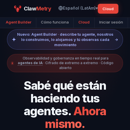
Claw
Metry
Español (LatAm)
▾
Cloud
Agent Builder
Cómo funciona
Cloud
Iniciar sesión
Nuevo: Agent Builder · describe tu agente, nosotros
lo construimos, lo alojamos y tú observas cada
→
movimiento
Observabilidad y gobernanza en tiempo real para
agentes de IA
· Cifrado de extremo a extremo · Código
abierto
Sabé qué están
haciendo tus
agentes.
Ahora
mismo.