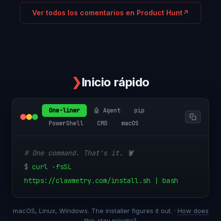
Ver todos los comentarios en Product Hunt
↗
❯
Inicio rápido
One-liner
🤖 Agent
pip
PowerShell
CMD
macOS
# One command. That's it. 🦞
$
curl -fsSL
https://clawmetry.com/install.sh | bash
macOS, Linux, Windows. The installer figures it out. ·
How does
this stay private?