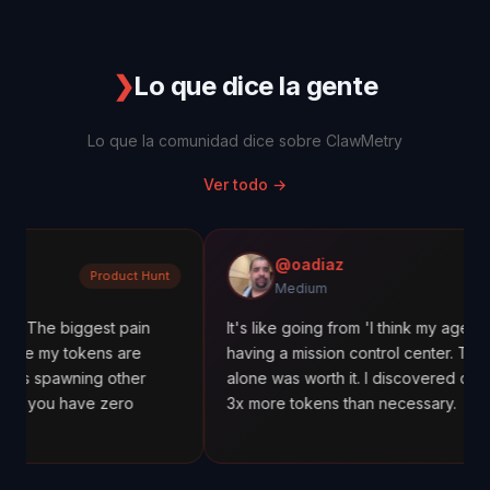
❯
Lo que dice la gente
Lo que la comunidad dice sobre ClawMetry
Ver todo
→
@oadiaz
Product Hunt
M
Medium
ggest pain
It's like going from 'I think my agents are workin
kens are
having a mission control center. The cost tracki
ing other
alone was worth it. I discovered one agent was 
ve zero
3x more tokens than necessary.