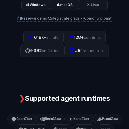
Windows
macOS
Linux
Reservar demo
Regístrate gratis
▸
¿Cómo funciona?
·
·
📦
🌍
618k+
128+
installs
countries
🏆
⭐
392
#5
on GitHub
Product Hunt
❯
Supported agent runtimes
OpenClaw
NemoClaw
NanoClaw
PicoClaw