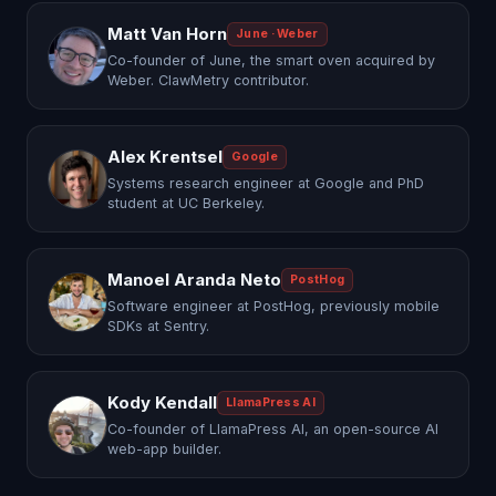
Matt Van Horn
June · Weber
Co-founder of June, the smart oven acquired by
Weber. ClawMetry contributor.
Alex Krentsel
Google
Systems research engineer at Google and PhD
student at UC Berkeley.
Manoel Aranda Neto
PostHog
Software engineer at PostHog, previously mobile
SDKs at Sentry.
Kody Kendall
LlamaPress AI
Co-founder of LlamaPress AI, an open-source AI
web-app builder.