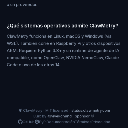
a un proveedor.
¿Qué sistemas operativos admite ClawMetry?
ClawMetry funciona en Linux, macOS y Windows (vía
WSL). También corre en Raspberry Pi y otros dispositivos
ARM. Requiere Python 3.8+ y un runtime de agente de IA
compatible, como OpenClaw, NVIDIA NemoClaw, Claude
Code o uno de los otros 14.
🦞 ClawMetry · MIT licensed ·
status.clawmetry.com
Built by
@vivekchand
·
Sponsor 💛
GitHub
PyPI
Documentación
Términos
Privacidad