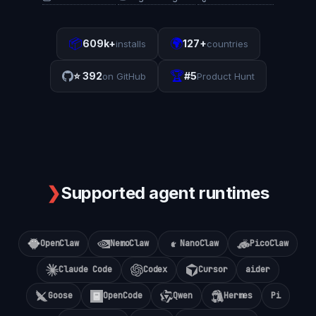
📦
🌍
609k+
127+
installs
countries
🏆
⭐
392
#5
on GitHub
Product Hunt
❯
Supported agent runtimes
OpenClaw
NemoClaw
NanoClaw
PicoClaw
Claude Code
Codex
Cursor
aider
Goose
OpenCode
Qwen
Hermes
Pi