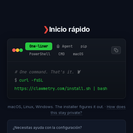
❯
Inicio rápido
One-liner
🤖 Agent
pip
PowerShell
CMD
macOS
# One command. That's it. 🦞
$
curl -fsSL
https://clawmetry.com/install.sh | bash
macOS, Linux, Windows. The installer figures it out. ·
How does
this stay private?
¿Necesitas ayuda con la configuración?