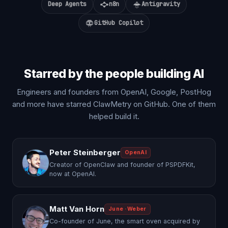
Deep Agents
n8n
Antigravity
GitHub Copilot
Starred by the people building AI
Engineers and founders from OpenAI, Google, PostHog
and more have starred ClawMetry on GitHub. One of them
helped build it.
Peter Steinberger
OpenAI
Creator of OpenClaw and founder of PSPDFKit,
now at OpenAI.
Matt Van Horn
June · Weber
Co-founder of June, the smart oven acquired by