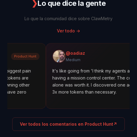
❯
Lo que dice la gente
Lo que la comunidad dice sobre ClawMetry
Ver todo
→
@oadiaz
ct Hunt
Medium
Medium
pain
It's like going from 'I think my agents are working' to
are
having a mission control center. The cost tracking
her
alone was worth it. I discovered one agent was using
ro
3x more tokens than necessary.
Ver todos los comentarios en Product Hunt
↗