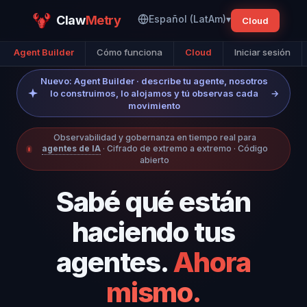
Claw
Metry
Español (LatAm)
▾
Cloud
Agent Builder
Cómo funciona
Cloud
Iniciar sesión
Nuevo: Agent Builder · describe tu agente, nosotros
lo construimos, lo alojamos y tú observas cada
→
movimiento
Observabilidad y gobernanza en tiempo real para
agentes de IA
· Cifrado de extremo a extremo · Código
abierto
Sabé qué están
haciendo tus
agentes.
Ahora
mismo.