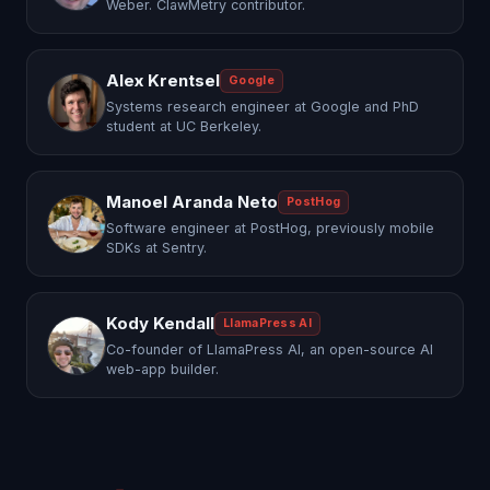
Weber. ClawMetry contributor.
Alex Krentsel
Google
Systems research engineer at Google and PhD
student at UC Berkeley.
Manoel Aranda Neto
PostHog
Software engineer at PostHog, previously mobile
SDKs at Sentry.
Kody Kendall
LlamaPress AI
Co-founder of LlamaPress AI, an open-source AI
web-app builder.