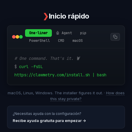
❯
Inicio rápido
One-liner
🤖 Agent
pip
PowerShell
CMD
macOS
# One command. That's it. 🦞
$
curl -fsSL
https://clawmetry.com/install.sh | bash
macOS, Linux, Windows. The installer figures it out. ·
How does
this stay private?
¿Necesitas ayuda con la configuración?
Recibe ayuda gratuita para empezar
→