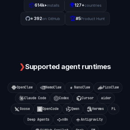
📦
🌍
614k+
127+
installs
countries
🏆
⭐
392
#5
on GitHub
Product Hunt
❯
Supported agent runtimes
OpenClaw
NemoClaw
NanoClaw
PicoClaw
Claude Code
Codex
Cursor
aider
Goose
OpenCode
Qwen
Hermes
Pi
Deep Agents
n8n
Antigravity