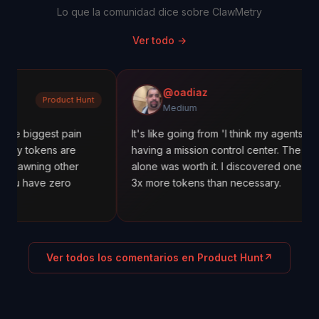
Lo que la comunidad dice sobre ClawMetry
Ver todo
→
@oadiaz
duct Hunt
Mediu
Medium
t pain
It's like going from 'I think my agents are working' t
 are
having a mission control center. The cost tracking
other
alone was worth it. I discovered one agent was usin
ero
3x more tokens than necessary.
Ver todos los comentarios en Product Hunt
↗