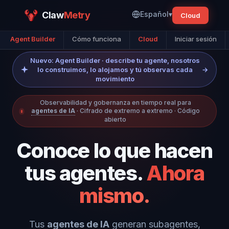
Claw
Metry
Español
▾
Cloud
Agent Builder
Cómo funciona
Cloud
Iniciar sesión
Nuevo: Agent Builder · describe tu agente, nosotros
lo construimos, lo alojamos y tú observas cada
→
movimiento
Observabilidad y gobernanza en tiempo real para
agentes de IA
· Cifrado de extremo a extremo · Código
abierto
Conoce lo que hacen
tus agentes.
Ahora
mismo.
Tus
agentes de IA
generan subagentes,