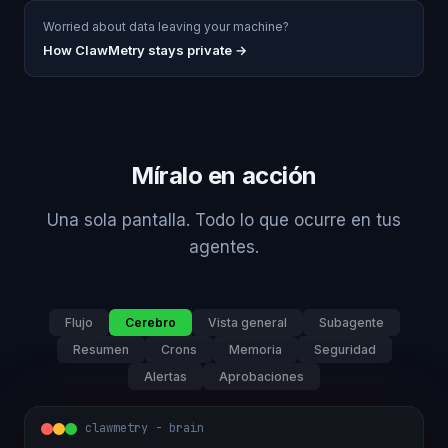
Worried about data leaving your machine?
How ClawMetry stays private →
Míralo en acción
Una sola pantalla. Todo lo que ocurre en tus
agentes.
Flujo
Cerebro
Vista general
Subagente
Resumen
Crons
Memoria
Seguridad
Alertas
Aprobaciones
clawmetry - brain