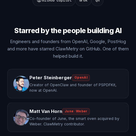
GitHub Copilot
Grok
QM
Starred by the people building AI
Engineers and founders from OpenAI, Google, PostHog
and more have starred ClawMetry on GitHub. One of them
helped build it.
Peter Steinberger
OpenAI
Creator of OpenClaw and founder of PSPDFKit,
now at OpenAI.
Matt Van Horn
June · Weber
Co-founder of June, the smart oven acquired by
Weber. ClawMetry contributor.