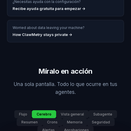
¿Necesitas ayuda con la configuración?
Recibe ayuda gratuita para empezar
→
Worried about data leaving your machine?
How ClawMetry stays private →
Míralo en acción
Una sola pantalla. Todo lo que ocurre en tus
agentes.
Flujo
Cerebro
Vista general
Subagente
Resumen
Crons
Memoria
Seguridad
Alertas
Aprobaciones