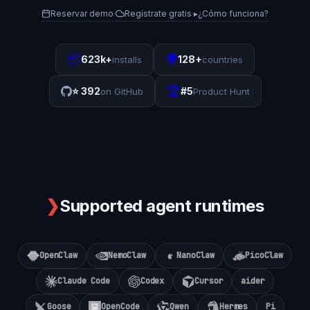
Reservar demo
Regístrate gratis
▸
¿Cómo funciona?
·
·
📦
🌍
623k+
128+
installs
countries
🏆
⭐
392
#5
on GitHub
Product Hunt
❯
Supported agent runtimes
OpenClaw
NemoClaw
NanoClaw
PicoClaw
Claude Code
Codex
Cursor
aider
Goose
OpenCode
Qwen
Hermes
Pi