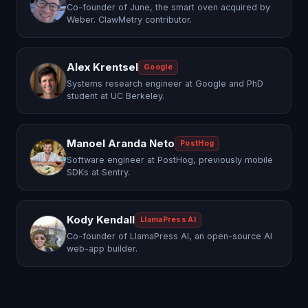
Co-founder of June, the smart oven acquired by
Weber. ClawMetry contributor.
Alex Krentsel
Google
Systems research engineer at Google and PhD
student at UC Berkeley.
Manoel Aranda Neto
PostHog
Software engineer at PostHog, previously mobile
SDKs at Sentry.
Kody Kendall
LlamaPress AI
Co-founder of LlamaPress AI, an open-source AI
web-app builder.