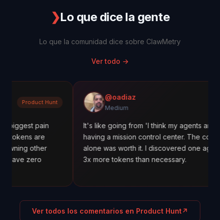
❯
Lo que dice la gente
Lo que la comunidad dice sobre ClawMetry
Ver todo
→
@oadiaz
ct Hunt
Medium
Medium
pain
It's like going from 'I think my agents are working' to
are
having a mission control center. The cost tracking
her
alone was worth it. I discovered one agent was using
ro
3x more tokens than necessary.
Ver todos los comentarios en Product Hunt
↗