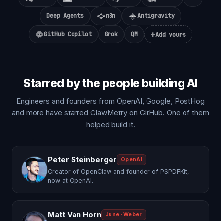
Deep Agents
n8n
Antigravity
+
GitHub Copilot
Grok
QM
Add yours
Starred by the people building AI
Engineers and founders from OpenAI, Google, PostHog
and more have starred ClawMetry on GitHub. One of them
helped build it.
Peter Steinberger
OpenAI
Creator of OpenClaw and founder of PSPDFKit,
now at OpenAI.
Matt Van Horn
June · Weber