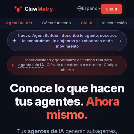
Claw
Metry
Español
▾
Cloud
Agent Builder
Cómo funciona
Cloud
Iniciar sesión
Nuevo: Agent Builder · describe tu agente, nosotros
lo construimos, lo alojamos y tú observas cada
→
movimiento
Observabilidad y gobernanza en tiempo real para
agentes de IA
· Cifrado de extremo a extremo · Código
abierto
Conoce lo que hacen
tus agentes.
Ahora
mismo.
Tus
agentes de IA
generan subagentes,