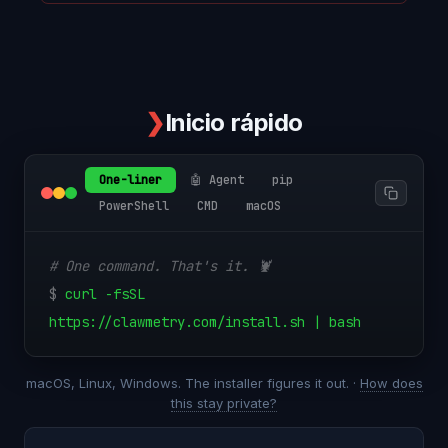
❯
Inicio rápido
One-liner
🤖 Agent
pip
PowerShell
CMD
macOS
# One command. That's it. 🦞
$
curl -fsSL
https://clawmetry.com/install.sh | bash
macOS, Linux, Windows. The installer figures it out. ·
How does
this stay private?