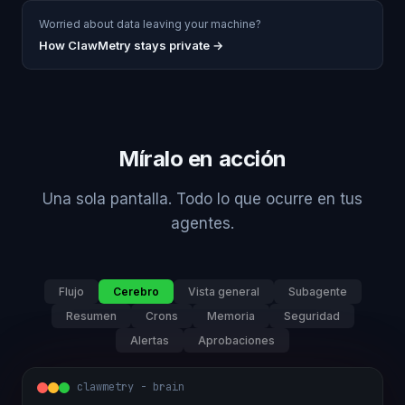
Worried about data leaving your machine?
How ClawMetry stays private →
Míralo en acción
Una sola pantalla. Todo lo que ocurre en tus
agentes.
Flujo
Cerebro
Vista general
Subagente
Resumen
Crons
Memoria
Seguridad
Alertas
Aprobaciones
clawmetry - brain