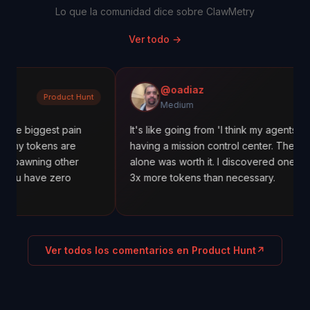
Lo que la comunidad dice sobre ClawMetry
Ver todo
→
@oadiaz
Product Hunt
Me
Medium
est pain
It's like going from 'I think my agents are working
ens are
having a mission control center. The cost trackin
ng other
alone was worth it. I discovered one agent was u
e zero
3x more tokens than necessary.
Ver todos los comentarios en Product Hunt
↗