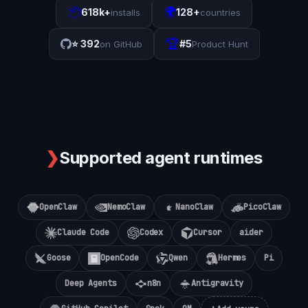
📦
🌍
618k+
128+
installs
countries
🏆
⭐
392
#5
on GitHub
Product Hunt
❯
Supported agent runtimes
OpenClaw
NemoClaw
NanoClaw
PicoClaw
Claude Code
Codex
Cursor
aider
Goose
OpenCode
Qwen
Hermes
Pi
Deep Agents
n8n
Antigravity