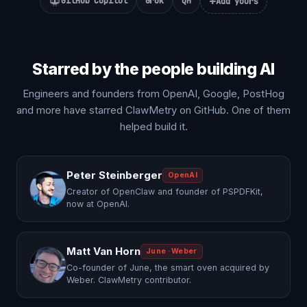
+
GitHub Copilot
Grok
QM
Add yours
Starred by the people building AI
Engineers and founders from OpenAI, Google, PostHog
and more have starred ClawMetry on GitHub. One of them
helped build it.
Peter Steinberger
OpenAI
Creator of OpenClaw and founder of PSPDFKit,
now at OpenAI.
Matt Van Horn
June · Weber
Co-founder of June, the smart oven acquired by
Weber. ClawMetry contributor.