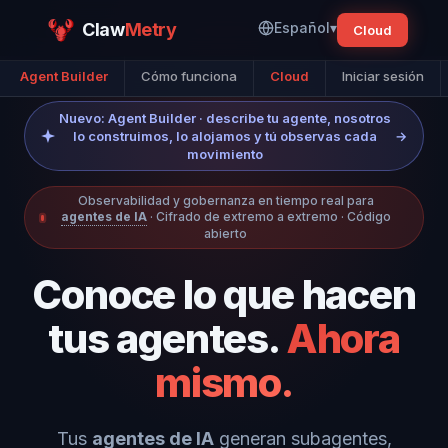
Claw
Metry
Español
▾
Cloud
Agent Builder
Cómo funciona
Cloud
Iniciar sesión
Nuevo: Agent Builder · describe tu agente, nosotros
lo construimos, lo alojamos y tú observas cada
→
movimiento
Observabilidad y gobernanza en tiempo real para
agentes de IA
· Cifrado de extremo a extremo · Código
abierto
Conoce lo que hacen
tus agentes.
Ahora
mismo.
Tus
agentes de IA
generan subagentes,