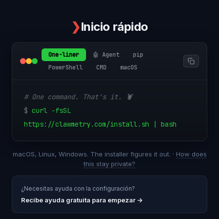
❯
Inicio rápido
One-liner
🤖 Agent
pip
PowerShell
CMD
macOS
# One command. That's it. 🦞
$
curl -fsSL
https://clawmetry.com/install.sh | bash
macOS, Linux, Windows. The installer figures it out. ·
How does
this stay private?
¿Necesitas ayuda con la configuración?
Recibe ayuda gratuita para empezar
→