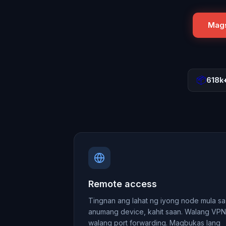
Mags
📦
618k
Remote access
Tingnan ang lahat ng iyong node mula sa
anumang device, kahit saan. Walang VPN
walang port forwarding. Magbukas lang