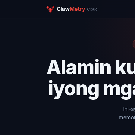
Claw
Metry
Cloud
Alamin k
iyong mg
Ini-
memor