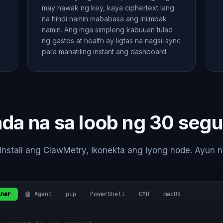
may hawak ng key, kaya ciphertext lang
na hindi namin mababasa ang iniimbak
namin. Ang mga simpleng kabuuan tulad
ng gastos at health ay ligtas na nagsi-sync
para manatiling instant ang dashboard.
da na sa loob ng 30 seg
-install ang ClawMetry, ikonekta ang iyong node. Ayun n
iner
🤖 Agent
pip
PowerShell
CMD
macOS