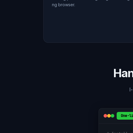
ng browser.
Han
I
One-l