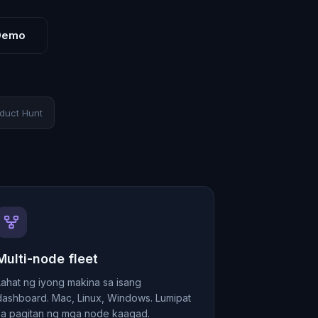
Demo
duct Hunt
Multi-node fleet
Lahat ng iyong makina sa isang
dashboard. Mac, Linux, Windows. Lumipat
sa pagitan ng mga node kaagad.