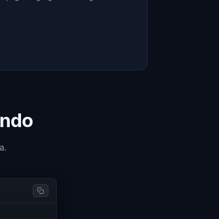
undo
a.