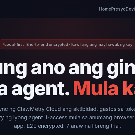
Home
Presyo
Dev
Local-first · End-to-end encrypted · Ikaw lang ang may hawak ng key
ung ano ang gi
a agent.
Mula k
sync ng ClawMetry Cloud ang aktibidad, gastos sa toke
y ng iyong agent. I-access mula sa anumang browser
app. E2E encrypted. 7 araw na libreng trial.