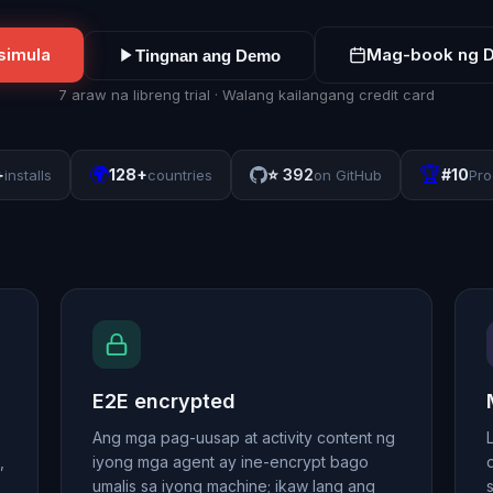
imula
Mag-book ng 
Tingnan ang Demo
7 araw na libreng trial · Walang kailangang credit card
🌍
🏆
+
128+
⭐
392
#10
installs
countries
on GitHub
Pro
E2E encrypted
Ang mga pag-uusap at activity content ng
,
iyong mga agent ay ine-encrypt bago
umalis sa iyong machine; ikaw lang ang