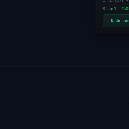
# Install +
$
curl -fsS
✓ Node co