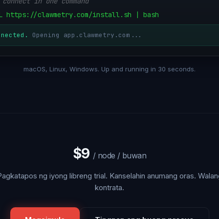
 connect in one command
L https://clawmetry.com/install.sh | bash
nnected.
Opening app.clawmetry.com...
macOS, Linux, Windows. Up and running in 30 seconds.
$9
/ node / buwan
Pagkatapos ng iyong libreng trial. Kanselahin anumang oras. Walan
kontrata.