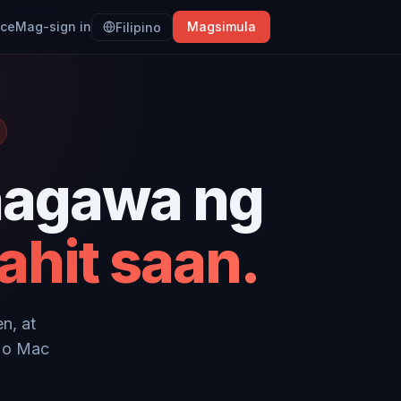
ice
Mag-sign in
Magsimula
Filipino
nagawa ng
ahit saan.
n, at
 o Mac