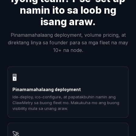
namin ito sa loob ng
isang araw.
Pinamamahalaang deployment, volume pricing, at
direktang linya sa founder para sa mga fleet na may
10+ na node.
🖥
Pinamamahalaang deployment
Ide-deploy, ico-configure, at papatakbuhin namin ang
ClawMetry sa buong fleet mo. Makukuha mo ang buong
visibility mula sa unang araw.
🚀