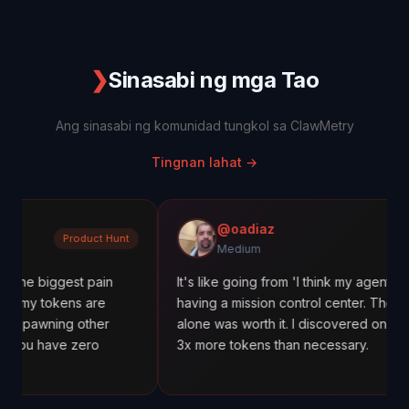
❯
Sinasabi ng mga Tao
Ang sinasabi ng komunidad tungkol sa ClawMetry
Tingnan lahat
→
@oadiaz
Product Hunt
Med
Medium
est pain
It's like going from 'I think my agents are working
ens are
having a mission control center. The cost trackin
g other
alone was worth it. I discovered one agent was u
e zero
3x more tokens than necessary.