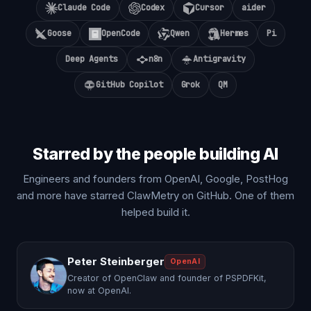
Claude Code
Codex
Cursor
aider
Goose
OpenCode
Qwen
Hermes
Pi
Deep Agents
n8n
Antigravity
GitHub Copilot
Grok
QM
Starred by the people building AI
Engineers and founders from OpenAI, Google, PostHog
and more have starred ClawMetry on GitHub. One of them
helped build it.
Peter Steinberger
OpenAI
Creator of OpenClaw and founder of PSPDFKit,
now at OpenAI.