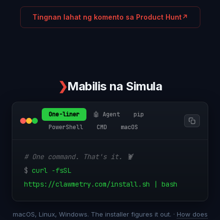
Tingnan lahat ng komento sa Product Hunt
↗
❯
Mabilis na Simula
One-liner
🤖 Agent
pip
PowerShell
CMD
macOS
# One command. That's it. 🦞
$
curl -fsSL
https://clawmetry.com/install.sh | bash
macOS, Linux, Windows. The installer figures it out. ·
How does