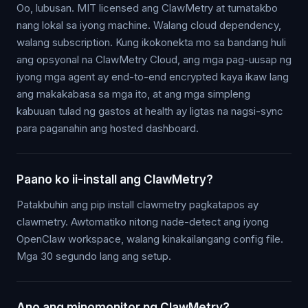
Oo, lubusan. MIT licensed ang ClawMetry at tumatakbo
nang lokal sa iyong machine. Walang cloud dependency,
walang subscription. Kung ikokonekta mo sa bandang huli
ang opsyonal na ClawMetry Cloud, ang mga pag-uusap ng
iyong mga agent ay end-to-end encrypted kaya ikaw lang
ang makakabasa sa mga ito, at ang mga simpleng
kabuuan tulad ng gastos at health ay ligtas na nagsi-sync
para paganahin ang hosted dashboard.
Paano ko ii-install ang ClawMetry?
Patakbuhin ang pip install clawmetry pagkatapos ay
clawmetry. Awtomatiko nitong nade-detect ang iyong
OpenClaw workspace, walang kinakailangang config file.
Mga 30 segundo lang ang setup.
Ano ang minomonitor ng ClawMetry?