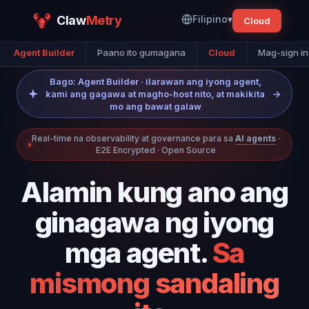
Claw
Metry
Filipino
▾
Cloud
Agent Builder
Paano ito gumagana
Cloud
Mag-sign in
Bago: Agent Builder · ilarawan ang iyong agent,
kami ang gagawa at magho-host nito, at makikita
→
mo ang bawat galaw
Real-time na observability at governance para sa
AI agents
·
E2E Encrypted · Open Source
Alamin kung ano ang
ginagawa ng iyong
mga agent.
Sa
mismong sandaling