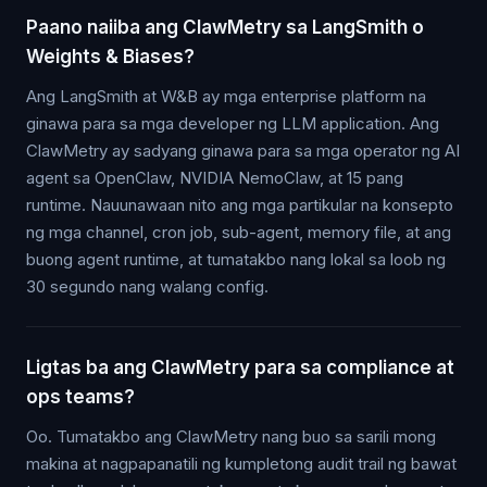
Paano naiiba ang ClawMetry sa LangSmith o
Weights & Biases?
Ang LangSmith at W&B ay mga enterprise platform na
ginawa para sa mga developer ng LLM application. Ang
ClawMetry ay sadyang ginawa para sa mga operator ng AI
agent sa OpenClaw, NVIDIA NemoClaw, at 15 pang
runtime. Nauunawaan nito ang mga partikular na konsepto
ng mga channel, cron job, sub-agent, memory file, at ang
buong agent runtime, at tumatakbo nang lokal sa loob ng
30 segundo nang walang config.
Ligtas ba ang ClawMetry para sa compliance at
ops teams?
Oo. Tumatakbo ang ClawMetry nang buo sa sarili mong
makina at nagpapanatili ng kumpletong audit trail ng bawat