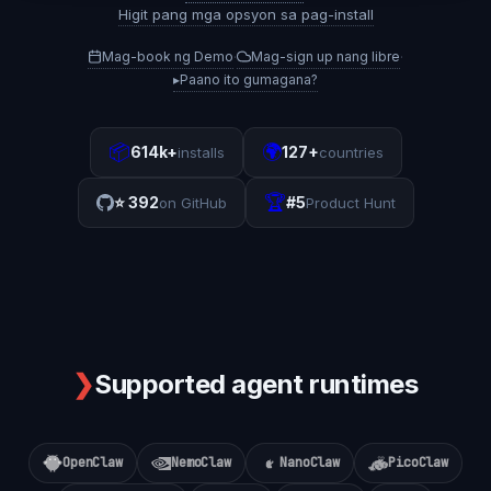
Higit pang mga opsyon sa pag-install
Mag-book ng Demo
Mag-sign up nang libre
·
·
▸
Paano ito gumagana?
📦
🌍
614k+
127+
installs
countries
🏆
⭐
392
#5
on GitHub
Product Hunt
❯
Supported agent runtimes
OpenClaw
NemoClaw
NanoClaw
PicoClaw