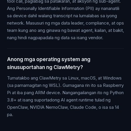
tool call, paglabag sa patakaran, at aksyon ng sub-agent.
Ang Personally Identifiable Information (PII) ay nananatili
sa device dahil walang transcript na lumalabas sa iyong
network. Masusuri ng mga data leader, compliance, at ops
team kung ano ang ginawa ng bawat agent, kailan, at bakit,
nang hindi nagpapadala ng data sa isang vendor.
Anong mga operating system ang
sinusuportahan ng ClawMetry?
Tumatakbo ang ClawMetry sa Linux, macOS, at Windows
(sa pamamagitan ng WSL). Gumagana rin ito sa Raspberry
Pi at iba pang ARM device. Nangangailangan ito ng Python
3.8+ at isang suportadong AI agent runtime tulad ng
OpenClaw, NVIDIA NemoClaw, Claude Code, o isa sa 14
pa.