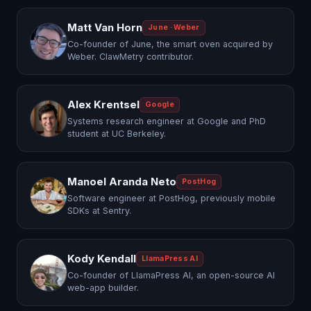
Matt Van Horn
June · Weber
Co-founder of June, the smart oven acquired by
Weber. ClawMetry contributor.
Alex Krentsel
Google
Systems research engineer at Google and PhD
student at UC Berkeley.
Manoel Aranda Neto
PostHog
Software engineer at PostHog, previously mobile
SDKs at Sentry.
Kody Kendall
LlamaPress AI
Co-founder of LlamaPress AI, an open-source AI
web-app builder.