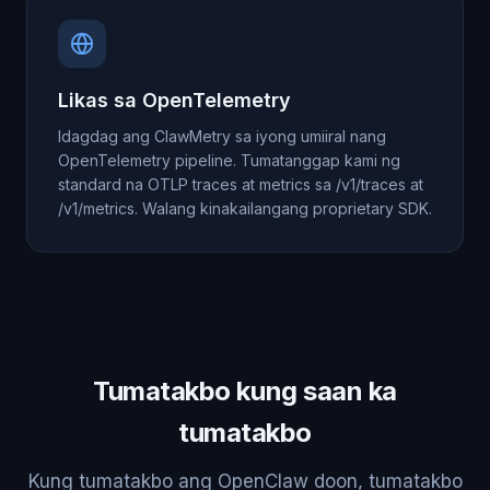
Likas sa OpenTelemetry
Idagdag ang ClawMetry sa iyong umiiral nang
OpenTelemetry pipeline. Tumatanggap kami ng
standard na OTLP traces at metrics sa /v1/traces at
/v1/metrics. Walang kinakailangang proprietary SDK.
Tumatakbo kung saan ka
tumatakbo
Kung tumatakbo ang OpenClaw doon, tumatakbo