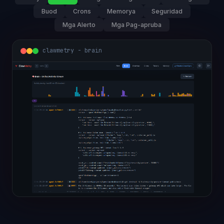
Buod
Crons
Memorya
Seguridad
Mga Alerto
Mga Pag-apruba
clawmetry - brain