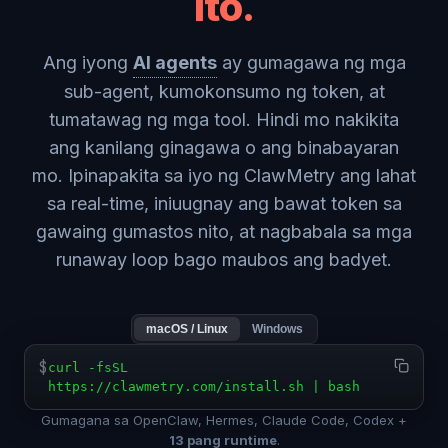
ito.
Ang iyong
AI agents
ay gumagawa ng mga
sub-agent, kumokonsumo ng token, at
tumatawag ng mga tool. Hindi mo nakikita
ang kanilang ginagawa o ang binabayaran
mo. Ipinapakita sa iyo ng ClawMetry ang lahat
sa real-time, iniuugnay ang bawat token sa
gawaing gumastos nito, at nagbabala sa mga
runaway loop bago maubos ang badyet.
macOS / Linux
Windows
$
curl -fsSL
https://clawmetry.com/install.sh | bash
Gumagana sa OpenClaw, Hermes, Claude Code, Codex +
13 pang runtime
.