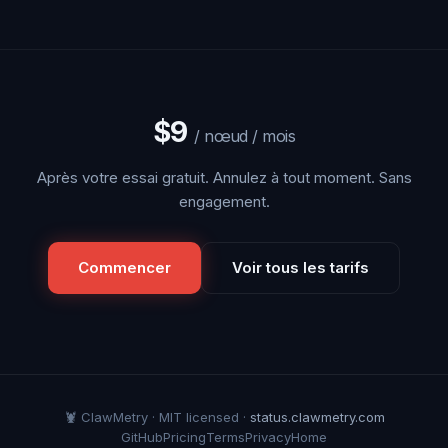
$9
/ nœud / mois
Après votre essai gratuit. Annulez à tout moment. Sans
engagement.
Commencer
Voir tous les tarifs
🦞 ClawMetry · MIT licensed ·
status.clawmetry.com
GitHub
Pricing
Terms
Privacy
Home