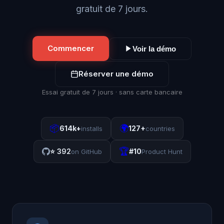
gratuit de 7 jours.
Commencer
Voir la démo
Réserver une démo
Essai gratuit de 7 jours · sans carte bancaire
📦
🌍
614k+
127+
installs
countries
🏆
⭐
392
#10
on GitHub
Product Hunt