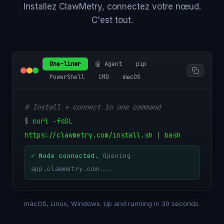
Installez ClawMetry, connectez votre nœud.
C'est tout.
One-liner
🤖 Agent
pip
PowerShell
CMD
macOS
# Install + connect in one command
$
curl -fsSL
https://clawmetry.com/install.sh | bash
✓ Node connected.
Opening
app.clawmetry.com...
macOS, Linux, Windows. Up and running in 30 seconds.