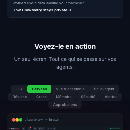
Worried about data leaving your machine?
How ClawMetry stays private →
Voyez-le en action
Un seul écran. Tout ce qui se passe sur vos
agents.
Flux
Cerveau
Vue d'ensemble
Sous-agent
Résumé
Crons
Mémoire
Sécurité
Alertes
Approbations
clawmetry - brain