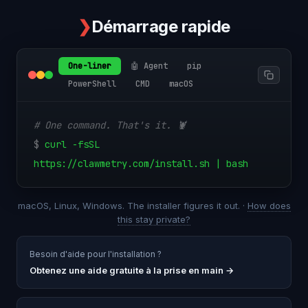
❯
Démarrage rapide
One-liner
🤖 Agent
pip
PowerShell
CMD
macOS
# One command. That's it. 🦞
$
curl -fsSL
https://clawmetry.com/install.sh | bash
macOS, Linux, Windows. The installer figures it out. ·
How does
this stay private?
Besoin d'aide pour l'installation ?
Obtenez une aide gratuite à la prise en main
→