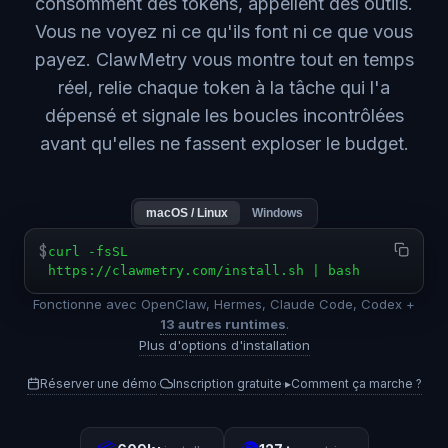
consomment des tokens, appellent des outils.
Vous ne voyez ni ce qu'ils font ni ce que vous
payez. ClawMetry vous montre tout en temps
réel, relie chaque token à la tâche qui l'a
dépensé et signale les boucles incontrôlées
avant qu'elles ne fassent exploser le budget.
macOS / Linux
Windows
$
curl -fsSL
https://clawmetry.com/install.sh | bash
Fonctionne avec OpenClaw, Hermes, Claude Code, Codex +
13 autres runtimes
.
Plus d'options d'installation
Réserver une démo
Inscription gratuite
▸
Comment ça marche ?
·
·