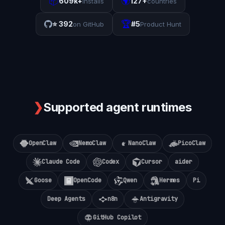
📦
🌍
609k+
127+
installs
countries
🏆
⭐
392
#5
on GitHub
Product Hunt
❯
Supported agent runtimes
OpenClaw
NemoClaw
NanoClaw
PicoClaw
Claude Code
Codex
Cursor
aider
Goose
OpenCode
Qwen
Hermes
Pi
Deep Agents
n8n
Antigravity
GitHub Copilot