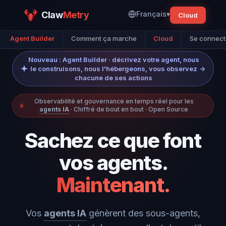
Claw
Metry
Français
▾
Cloud
Agent Builder
Comment ça marche
Cloud
Se connect
Nouveau : Agent Builder · décrivez votre agent, nous
le construisons, nous l'hébergeons, vous observez
→
chacune de ses actions
Observabilité et gouvernance en temps réel pour les
agents IA
· Chiffré de bout en bout · Open Source
Sachez ce que font
vos agents.
Maintenant.
Vos
agents IA
génèrent des sous-agents,