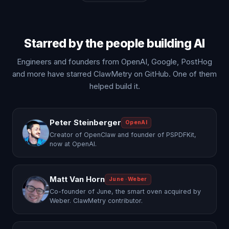
Starred by the people building AI
Engineers and founders from OpenAI, Google, PostHog
and more have starred ClawMetry on GitHub. One of them
helped build it.
Peter Steinberger
OpenAI
Creator of OpenClaw and founder of PSPDFKit,
now at OpenAI.
Matt Van Horn
June · Weber
Co-founder of June, the smart oven acquired by
Weber. ClawMetry contributor.