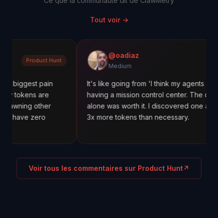
Ce que la communauté dit de ClawMetry
Tout voir
→
@oadiaz
uct Hunt
Mediu
Medium
 pain
It's like going from 'I think my agents are working' to
 are
having a mission control center. The cost tracking
ther
alone was worth it. I discovered one agent was usin
ero
3x more tokens than necessary.
Voir tous les commentaires sur Product Hunt
↗