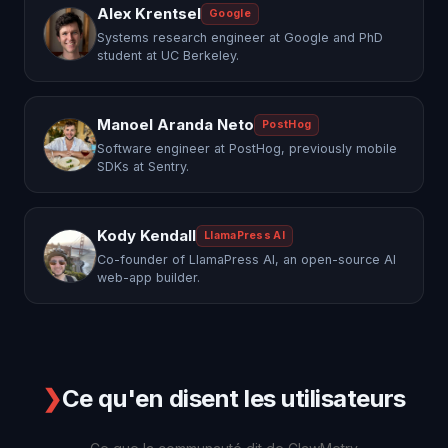
Alex Krentsel
Google
Systems research engineer at Google and PhD
student at UC Berkeley.
Manoel Aranda Neto
PostHog
Software engineer at PostHog, previously mobile
SDKs at Sentry.
Kody Kendall
LlamaPress AI
Co-founder of LlamaPress AI, an open-source AI
web-app builder.
❯
Ce qu'en disent les utilisateurs