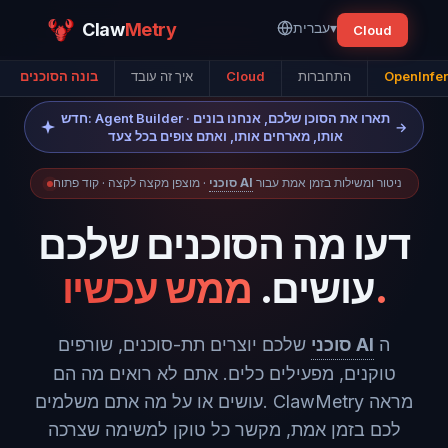
▾
עברית
Metry
Claw
Cloud
OpenInfer
התחברות
Cloud
איך זה עובד
בונה הסוכנים
חדש: Agent Builder · תארו את הסוכן שלכם, אנחנו בונים
→
אותו, מארחים אותו, ואתם צופים בכל צעד
ניטור ומשילות בזמן אמת עבור
סוכני AI
· מוצפן מקצה לקצה · קוד פתוח
דעו מה הסוכנים שלכם
ממש עכשיו.
עושים.
ה
סוכני AI
שלכם יוצרים תת-סוכנים, שורפים
טוקנים, מפעילים כלים. אתם לא רואים מה הם
עושים או על מה אתם משלמים. ClawMetry מראה
לכם בזמן אמת, מקשר כל טוקן למשימה שצרכה