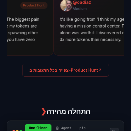
@oadiaz
Product Hunt
M
Medium
ggest pain
It's like going from 'I think my agents are worki
okens are
having a mission control center. The cost track
ing other
alone was worth it. I discovered one agent was
ave zero
3x more tokens than necessary.
↗
צפייה בכל התגובות ב-Product Hunt
התחלה מהירה
❯
One-liner
🤖 Agent
pip