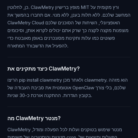
כן, לחלוטין. ClawMetry מופץ ברישיון MIT ורץ מקומית על
המחשב שלכם. ללא תלות בענן, ללא מנוי. אם תחברו בהמשך את
ClawMetry Cloud האופציונלי, השיחות של הסוכנים שלכם
מוצפנות מקצה לקצה כך שרק אתם יכולים לקרוא אותן, וסיכומים
פשוטים כמו עלות ותקינות מסונכרנים באופן מאובטח כדי
להפעיל את הדשבורד המתארח.
כיצד מתקינים את ClawMetry?
הריצו pip install clawmetry ולאחר מכן clawmetry. הוא מזהה
אוטומטית את סביבת העבודה של OpenClaw שלכם, בלי צורך
בקובץ הגדרות. ההתקנה אורכת כ-30 שניות.
מה ClawMetry מנטר?
ClawMetry מנטר שימוש בטוקנים ועלות לכל הפעלה ומודל,
סטטוס והיסטוריה של משימות cron, הפעלות ותוצאות של