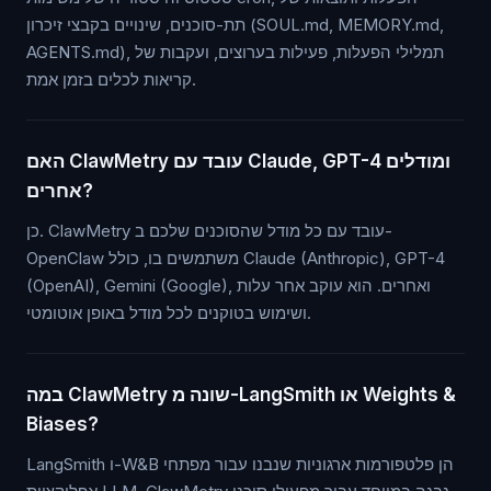
תת-סוכנים, שינויים בקבצי זיכרון (SOUL.md, MEMORY.md,
AGENTS.md), תמלילי הפעלות, פעילות בערוצים, ועקבות של
קריאות לכלים בזמן אמת.
האם ClawMetry עובד עם Claude, GPT-4 ומודלים
אחרים?
כן. ClawMetry עובד עם כל מודל שהסוכנים שלכם ב-
OpenClaw משתמשים בו, כולל Claude (Anthropic), GPT-4
(OpenAI), Gemini (Google), ואחרים. הוא עוקב אחר עלות
ושימוש בטוקנים לכל מודל באופן אוטומטי.
במה ClawMetry שונה מ-LangSmith או Weights &
Biases?
LangSmith ו-W&B הן פלטפורמות ארגוניות שנבנו עבור מפתחי