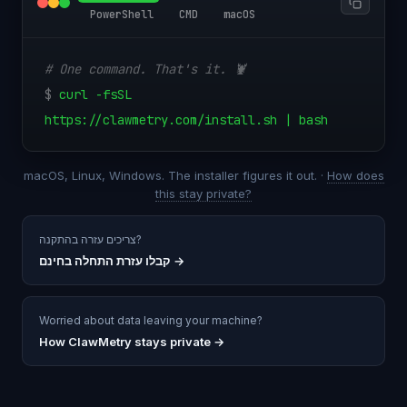
PowerShell
CMD
macOS
# One command. That's it. 🦞
$
curl -fsSL
https://clawmetry.com/install.sh | bash
macOS, Linux, Windows. The installer figures it out. ·
How does
this stay private?
צריכים עזרה בהתקנה?
→
קבלו עזרת התחלה בחינם
Worried about data leaving your machine?
How ClawMetry stays private →