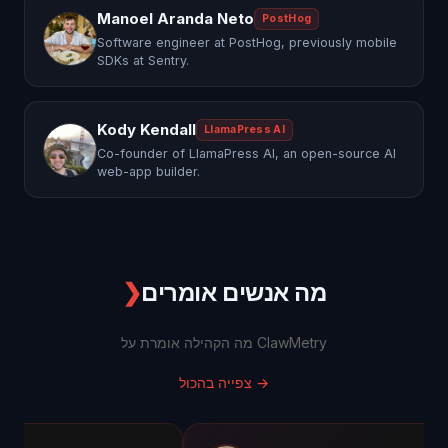
Manoel Aranda Neto
PostHog
Software engineer at PostHog, previously mobile
SDKs at Sentry.
Kody Kendall
LlamaPress AI
Co-founder of LlamaPress AI, an open-source AI
web-app builder.
מה אנשים אומרים
❯
מה הקהילה אומרת על ClawMetry
→
צפייה בהכול