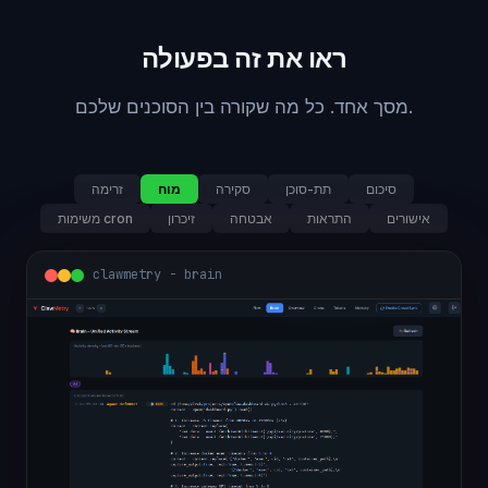
ראו את זה בפעולה
מסך אחד. כל מה שקורה בין הסוכנים שלכם.
סיכום
תת-סוכן
סקירה
מוח
זרימה
אישורים
התראות
אבטחה
זיכרון
משימות cron
clawmetry - brain