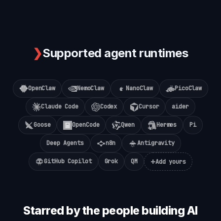
❯
Supported agent runtimes
OpenClaw
NemoClaw
NanoClaw
PicoClaw
Claude Code
Codex
Cursor
aider
Goose
OpenCode
Qwen
Hermes
Pi
Deep Agents
n8n
Antigravity
+
GitHub Copilot
Grok
QM
Add yours
Starred by the people building AI