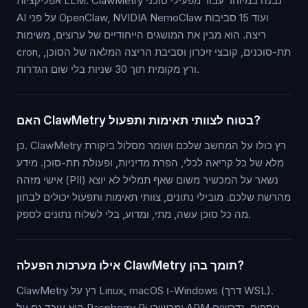
אפליקציות LLM. ClawMetry נבנה במיוחד עבור מפעילי סוכני
AI על פני OpenClaw, NVIDIA NemoClaw ועוד 15 סביבות
ריצה. הוא מבין את המושגים הייחודיים של ערוצים, משימות
cron, תת-סוכנים, קובצי זיכרון וסביבת הריצה המלאה של הסוכן,
ורץ מקומית תוך 30 שניות בלי שום הגדרות.
האם ClawMetry בטוח לצוותי תאימות ותפעול?
כן. ClawMetry רץ כולו על המחשב שלכם ושומר מסלול ביקורת
מלא של כל קריאה לכלי, הפרת מדיניות, ופעולת תת-סוכן. מידע
אישי מזהה (PII) נשאר על המכשיר משום שאף תמליל לא יוצא
מהרשת שלכם. מובילי נתונים, צוותי תאימות ותפעול יכולים לבחון
מה כל סוכן עשה, מתי, ומדוע, בלי לשלוח נתונים לספק.
אילו מערכות הפעלה ClawMetry תומך בהן?
ClawMetry רץ על Linux, macOS ו-Windows (דרך WSL).
הוא עובד גם על Raspberry Pi ומכשירי ARM נוספים. נדרשים