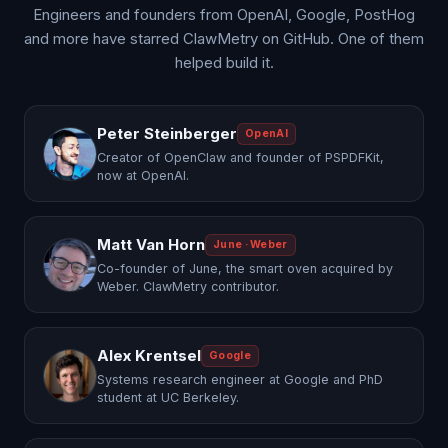
Engineers and founders from OpenAI, Google, PostHog
and more have starred ClawMetry on GitHub. One of them
helped build it.
Peter Steinberger
OpenAI
Creator of OpenClaw and founder of PSPDFKit,
now at OpenAI.
Matt Van Horn
June · Weber
Co-founder of June, the smart oven acquired by
Weber. ClawMetry contributor.
Alex Krentsel
Google
Systems research engineer at Google and PhD
student at UC Berkeley.