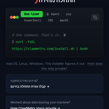
התחלה מהירה
❯
One-liner
🤖 Agent
pip
PowerShell
CMD
macOS
# One command. That's it. 🦞
$
curl -fsSL
https://clawmetry.com/install.sh | bash
macOS, Linux, Windows. The installer figures it out. ·
How does
this stay private?
צריכים עזרה בהתקנה?
→
קבלו עזרת התחלה בחינם
Worried about data leaving your machine?
How ClawMetry stays private →