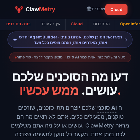
▾
עברית
Metry
Claw
Cloud
OpenInfer
התחברות
Cloud
איך זה עובד
בונה הסוכנים
חדש: Agent Builder · תארו את הסוכן שלכם, אנחנו בונים
→
אותו, מארחים אותו, ואתם צופים בכל צעד
ניטור ומשילות בזמן אמת עבור
סוכני AI
· מוצפן מקצה לקצה · קוד פתוח
דעו מה הסוכנים שלכם
ממש עכשיו.
עושים.
ה
סוכני AI
שלכם יוצרים תת-סוכנים, שורפים
טוקנים, מפעילים כלים. אתם לא רואים מה הם
עושים או על מה אתם משלמים. ClawMetry מראה
לכם בזמן אמת, מקשר כל טוקן למשימה שצרכה