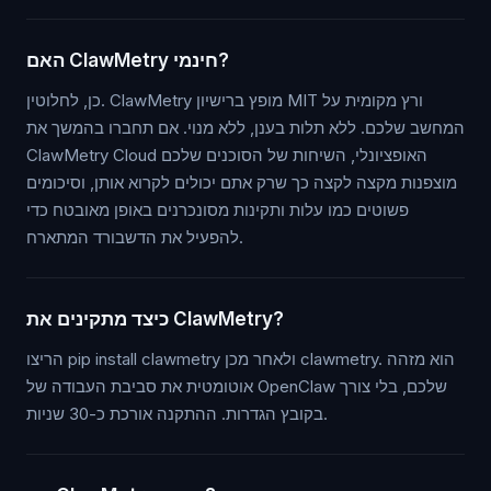
האם ClawMetry חינמי?
כן, לחלוטין. ClawMetry מופץ ברישיון MIT ורץ מקומית על
המחשב שלכם. ללא תלות בענן, ללא מנוי. אם תחברו בהמשך את
ClawMetry Cloud האופציונלי, השיחות של הסוכנים שלכם
מוצפנות מקצה לקצה כך שרק אתם יכולים לקרוא אותן, וסיכומים
פשוטים כמו עלות ותקינות מסונכרנים באופן מאובטח כדי
להפעיל את הדשבורד המתארח.
כיצד מתקינים את ClawMetry?
הריצו pip install clawmetry ולאחר מכן clawmetry. הוא מזהה
אוטומטית את סביבת העבודה של OpenClaw שלכם, בלי צורך
בקובץ הגדרות. ההתקנה אורכת כ-30 שניות.