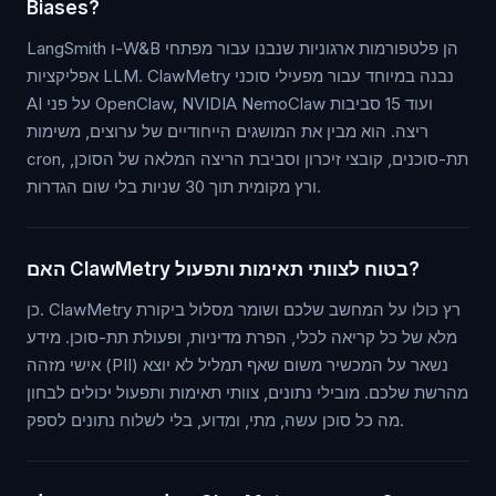
Biases?
LangSmith ו-W&B הן פלטפורמות ארגוניות שנבנו עבור מפתחי
אפליקציות LLM. ClawMetry נבנה במיוחד עבור מפעילי סוכני
AI על פני OpenClaw, NVIDIA NemoClaw ועוד 15 סביבות
ריצה. הוא מבין את המושגים הייחודיים של ערוצים, משימות
cron, תת-סוכנים, קובצי זיכרון וסביבת הריצה המלאה של הסוכן,
ורץ מקומית תוך 30 שניות בלי שום הגדרות.
האם ClawMetry בטוח לצוותי תאימות ותפעול?
כן. ClawMetry רץ כולו על המחשב שלכם ושומר מסלול ביקורת
מלא של כל קריאה לכלי, הפרת מדיניות, ופעולת תת-סוכן. מידע
אישי מזהה (PII) נשאר על המכשיר משום שאף תמליל לא יוצא
מהרשת שלכם. מובילי נתונים, צוותי תאימות ותפעול יכולים לבחון
מה כל סוכן עשה, מתי, ומדוע, בלי לשלוח נתונים לספק.