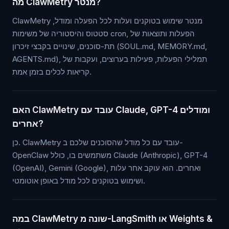
מה ClawMetry מנטר?
ClawMetry מנטר שימוש בטוקנים ועלות לכל הפעלה ומודל,
סטטוס והיסטוריה של משימות cron, הפעלות ותוצאות של
תת-סוכנים, שינויים בקבצי זיכרון (SOUL.md, MEMORY.md,
AGENTS.md), תמלילי הפעלות, פעילות בערוצים, ועקבות של
קריאות לכלים בזמן אמת.
האם ClawMetry עובד עם Claude, GPT-4 ומודלים
אחרים?
כן. ClawMetry עובד עם כל מודל שהסוכנים שלכם ב-
OpenClaw משתמשים בו, כולל Claude (Anthropic), GPT-4
(OpenAI), Gemini (Google), ואחרים. הוא עוקב אחר עלות
ושימוש בטוקנים לכל מודל באופן אוטומטי.
במה ClawMetry שונה מ-LangSmith או Weights &