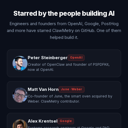
Starred by the people building AI
Engineers and founders from OpenAI, Google, PostHog
and more have starred ClawMetry on GitHub. One of them
helped build it.
Peter Steinberger
OpenAI
Creator of OpenClaw and founder of PSPDFKit,
now at OpenAI.
Matt Van Horn
June · Weber
Co-founder of June, the smart oven acquired by
Weber. ClawMetry contributor.
Alex Krentsel
Google
Systems research engineer at Google and PhD