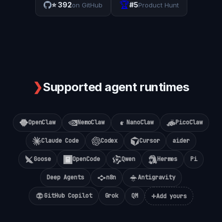
🏆
⭐
392
#5
on GitHub
Product Hunt
❯
Supported agent runtimes
OpenClaw
NemoClaw
NanoClaw
PicoClaw
Claude Code
Codex
Cursor
aider
Goose
OpenCode
Qwen
Hermes
Pi
Deep Agents
n8n
Antigravity
+
GitHub Copilot
Grok
QM
Add yours