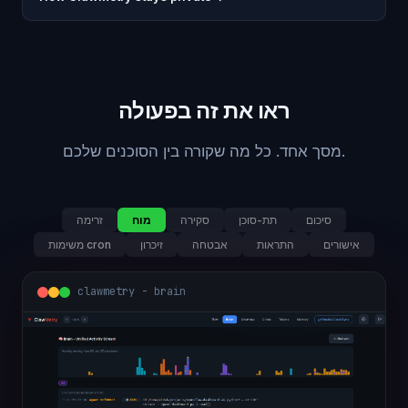
ראו את זה בפעולה
מסך אחד. כל מה שקורה בין הסוכנים שלכם.
סיכום
תת-סוכן
סקירה
מוח
זרימה
אישורים
התראות
אבטחה
זיכרון
משימות cron
clawmetry - brain