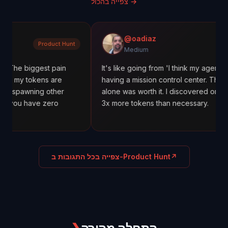
→
צפייה בהכול
@oadiaz
Product Hunt
M
Medium
ggest pain
It's like going from 'I think my agents are workin
kens are
having a mission control center. The cost tracki
ing other
alone was worth it. I discovered one agent was 
ve zero
3x more tokens than necessary.
↗
צפייה בכל התגובות ב-Product Hunt