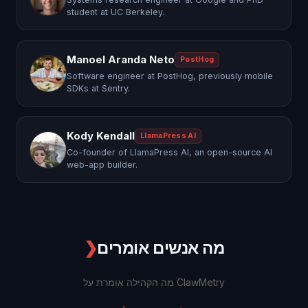
student at UC Berkeley.
Manoel Aranda Neto
PostHog
Software engineer at PostHog, previously mobile
SDKs at Sentry.
Kody Kendall
LlamaPress AI
Co-founder of LlamaPress AI, an open-source AI
web-app builder.
מה אנשים אומרים
❯
מה הקהילה אומרת על ClawMetry