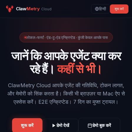
Claw
Metry
हिन्दी
Cloud
शुरू करें
लोकल-फर्स्ट · एंड-टू-एंड एन्क्रिप्टेड · कुंजी केवल आपके पास
जानें कि आपके एजेंट क्या कर
रहे हैं।
कहीं से भी।
ClawMetry Cloud आपके एजेंट की गतिविधि, टोकन लागत,
और मेमोरी को सिंक करता है। किसी भी ब्राउज़र या Mac ऐप से
एक्सेस करें। E2E एन्क्रिप्टेड। 7 दिन का मुफ्त ट्रायल।
शुरू करें
डेमो बुक करें
डेमो देखें