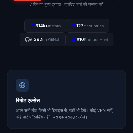
7 दिन का मुफ्त ट्रायल · क्रेडिट कार्ड की जरूरत नहीं
📦
🌍
614k+
127+
installs
countries
🏆
⭐
392
#10
on GitHub
Product Hunt
रिमोट एक्सेस
अपने सभी नोड किसी भी डिवाइस से, कहीं भी देखें। कोई VPN नहीं,
कोई पोर्ट फॉरवर्डिंग नहीं। बस एक ब्राउज़र खोलें।