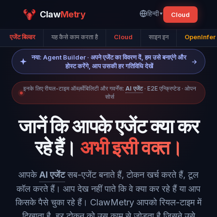
Claw
Metry
हिन्दी
▾
Cloud
एजेंट बिल्डर
यह कैसे काम करता है
Cloud
साइन इन
OpenInfer
नया: Agent Builder · अपने एजेंट का विवरण दें, हम उसे बनाएंगे और
→
होस्ट करेंगे, आप उसकी हर गतिविधि देखें
इनके लिए रीयल-टाइम ऑब्ज़र्वेबिलिटी और गवर्नेंस:
AI एजेंट
· E2E एन्क्रिप्टेड · ओपन
सोर्स
जानें कि आपके एजेंट क्या कर
रहे हैं।
अभी इसी वक्त।
आपके
AI एजेंट
सब-एजेंट बनाते हैं, टोकन खर्च करते हैं, टूल
कॉल करते हैं। आप देख नहीं पाते कि वे क्या कर रहे हैं या आप
किसके पैसे चुका रहे हैं। ClawMetry आपको रियल-टाइम में
दिखाता है, हर टोकन को उस काम से जोड़ता है जिसने उसे