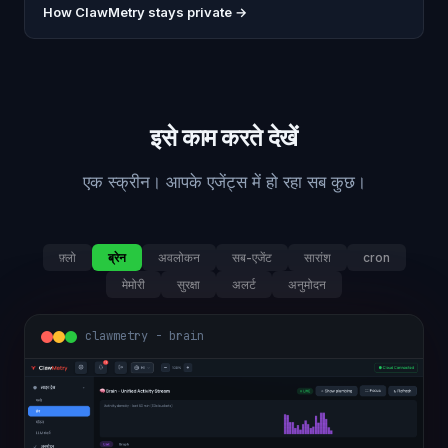
How ClawMetry stays private →
इसे काम करते देखें
एक स्क्रीन। आपके एजेंट्स में हो रहा सब कुछ।
फ़्लो
ब्रेन
अवलोकन
सब-एजेंट
सारांश
cron
मेमोरी
सुरक्षा
अलर्ट
अनुमोदन
clawmetry - brain