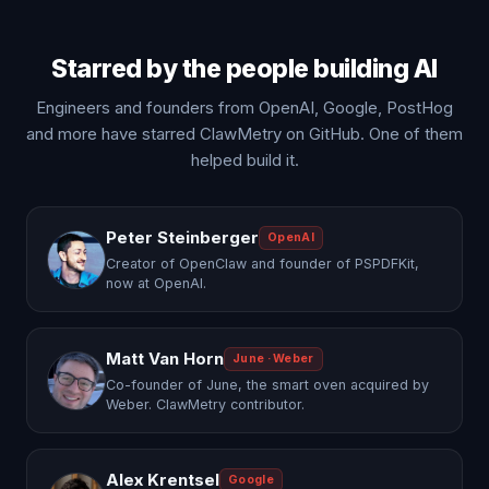
Starred by the people building AI
Engineers and founders from OpenAI, Google, PostHog
and more have starred ClawMetry on GitHub. One of them
helped build it.
Peter Steinberger
OpenAI
Creator of OpenClaw and founder of PSPDFKit,
now at OpenAI.
Matt Van Horn
June · Weber
Co-founder of June, the smart oven acquired by
Weber. ClawMetry contributor.
Alex Krentsel
Google