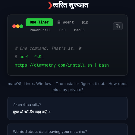
❯
त्वरित शुरुआत
One-liner
🤖 Agent
pip
PowerShell
CMD
macOS
# One command. That's it. 🦞
$
curl -fsSL
https://clawmetry.com/install.sh | bash
macOS, Linux, Windows. The installer figures it out. ·
How does
this stay private?
सेटअप में मदद चाहिए?
मुफ़्त ऑनबोर्डिंग मदद पाएँ
→
Worried about data leaving your machine?