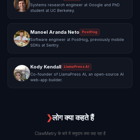
Systems research engineer at Google and PhD
student at UC Berkeley.
Manoel Aranda Neto
PostHog
Software engineer at PostHog, previously mobile
SDKs at Sentry.
Kody Kendall
LlamaPress AI
Co-founder of LlamaPress AI, an open-source AI
web-app builder.
❯
लोग क्या कहते हैं
ClawMetry के बारे में समुदाय क्या कह रहा है