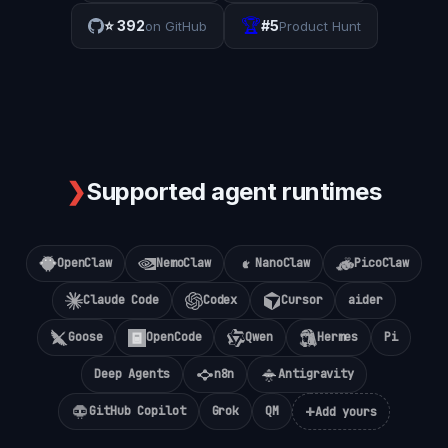
🏆
⭐
392
#5
on GitHub
Product Hunt
❯
Supported agent runtimes
OpenClaw
NemoClaw
NanoClaw
PicoClaw
Claude Code
Codex
Cursor
aider
Goose
OpenCode
Qwen
Hermes
Pi
Deep Agents
n8n
Antigravity
+
GitHub Copilot
Grok
QM
Add yours