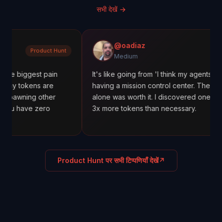
सभी देखें
→
@oadiaz
oduct Hunt
Medi
Medium
t pain
It's like going from 'I think my agents are working' 
s are
having a mission control center. The cost tracking
 other
alone was worth it. I discovered one agent was usi
zero
3x more tokens than necessary.
Product Hunt पर सभी टिप्पणियाँ देखें
↗