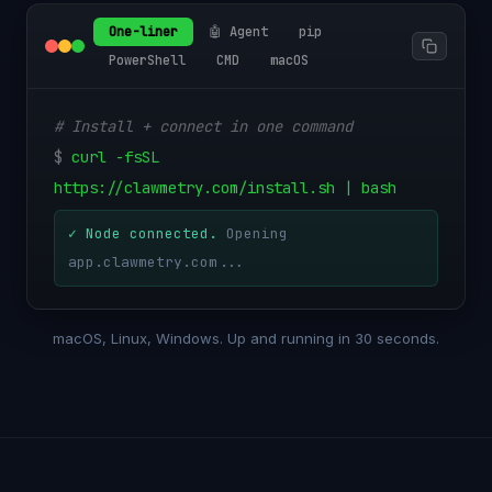
One-liner
🤖 Agent
pip
PowerShell
CMD
macOS
# Install + connect in one command
$
curl -fsSL
https://clawmetry.com/install.sh | bash
✓ Node connected.
Opening
app.clawmetry.com...
macOS, Linux, Windows. Up and running in 30 seconds.