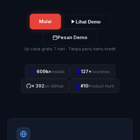
Mulai
Lihat Demo
Pesan Demo
Uji coba gratis 7 hari · Tanpa perlu kartu kredit
📦
🌍
609k+
127+
installs
countries
🏆
⭐
392
#10
on GitHub
Product Hunt