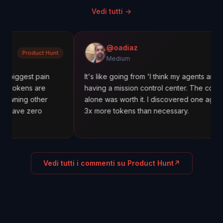
Vedi tutti
→
@oadiaz
duct Hunt
Mediu
Medium
t pain
It's like going from 'I think my agents are working' t
 are
having a mission control center. The cost tracking
other
alone was worth it. I discovered one agent was usin
ero
3x more tokens than necessary.
Vedi tutti i commenti su Product Hunt
↗