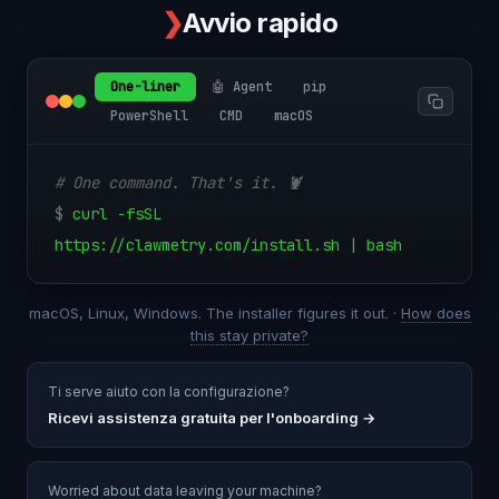
❯
Avvio rapido
One-liner
🤖 Agent
pip
PowerShell
CMD
macOS
# One command. That's it. 🦞
$
curl -fsSL
https://clawmetry.com/install.sh | bash
macOS, Linux, Windows. The installer figures it out. ·
How does
this stay private?
Ti serve aiuto con la configurazione?
Ricevi assistenza gratuita per l'onboarding
→
Worried about data leaving your machine?