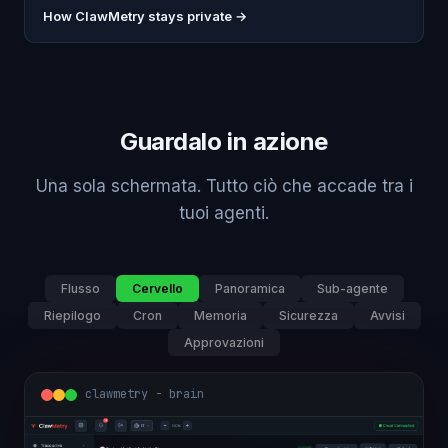
How ClawMetry stays private →
Guardalo in azione
Una sola schermata. Tutto ciò che accade tra i
tuoi agenti.
Flusso
Cervello
Panoramica
Sub-agente
Riepilogo
Cron
Memoria
Sicurezza
Avvisi
Approvazioni
clawmetry - brain