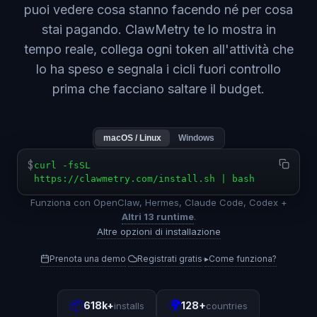
puoi vedere cosa stanno facendo né per cosa
stai pagando. ClawMetry te lo mostra in
tempo reale, collega ogni token all'attività che
lo ha speso e segnala i cicli fuori controllo
prima che facciano saltare il budget.
macOS / Linux
Windows
$
curl -fsSL
https://clawmetry.com/install.sh | bash
Funziona con OpenClaw, Hermes, Claude Code, Codex +
Altri 13 runtime
.
Altre opzioni di installazione
Prenota una demo
Registrati gratis
▸
Come funziona?
·
·
📦
🌍
618k+
128+
installs
countries