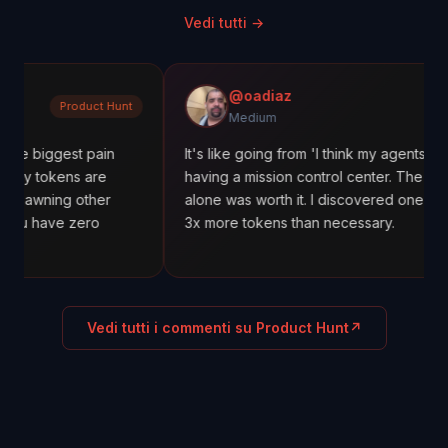
Vedi tutti
→
@oadiaz
oduct Hunt
Medi
Medium
st pain
It's like going from 'I think my agents are working' 
s are
having a mission control center. The cost tracking
 other
alone was worth it. I discovered one agent was usi
zero
3x more tokens than necessary.
Vedi tutti i commenti su Product Hunt
↗