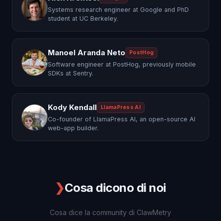
Systems research engineer at Google and PhD
student at UC Berkeley.
Manoel Aranda Neto
PostHog
Software engineer at PostHog, previously mobile
SDKs at Sentry.
Kody Kendall
LlamaPress AI
Co-founder of LlamaPress AI, an open-source AI
web-app builder.
❯
Cosa dicono di noi
Cosa dice la community di ClawMetry