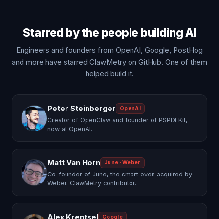
Starred by the people building AI
Engineers and founders from OpenAI, Google, PostHog
and more have starred ClawMetry on GitHub. One of them
helped build it.
Peter Steinberger
OpenAI
Creator of OpenClaw and founder of PSPDFKit,
now at OpenAI.
Matt Van Horn
June · Weber
Co-founder of June, the smart oven acquired by
Weber. ClawMetry contributor.
Alex Krentsel
Google