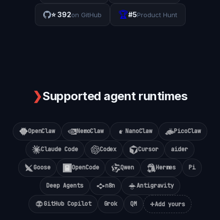
🏆
⭐
392
#5
on GitHub
Product Hunt
❯
Supported agent runtimes
OpenClaw
NemoClaw
NanoClaw
PicoClaw
Claude Code
Codex
Cursor
aider
Goose
OpenCode
Qwen
Hermes
Pi
Deep Agents
n8n
Antigravity
+
GitHub Copilot
Grok
QM
Add yours