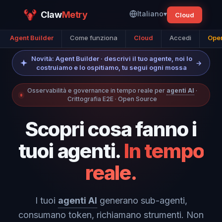
Claw
Metry
Italiano
▾
Cloud
Agent Builder
Come funziona
Cloud
Accedi
Open
Novità: Agent Builder · descrivi il tuo agente, noi lo
→
costruiamo e lo ospitiamo, tu segui ogni mossa
Osservabilità e governance in tempo reale per
agenti AI
·
Crittografia E2E · Open Source
Scopri cosa fanno i
tuoi agenti.
In tempo
reale.
I tuoi
agenti AI
generano sub-agenti,
consumano token, richiamano strumenti. Non