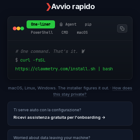
❯
Avvio rapido
One-liner
🤖 Agent
pip
PowerShell
CMD
macOS
# One command. That's it. 🦞
$
curl -fsSL
https://clawmetry.com/install.sh | bash
macOS, Linux, Windows. The installer figures it out. ·
How does
this stay private?
Ti serve aiuto con la configurazione?
Ricevi assistenza gratuita per l'onboarding
→
Worried about data leaving your machine?