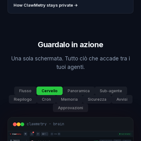
How ClawMetry stays private →
Guardalo in azione
Una sola schermata. Tutto ciò che accade tra i
tuoi agenti.
Flusso
Cervello
Panoramica
Sub-agente
Riepilogo
Cron
Memoria
Sicurezza
Avvisi
Approvazioni
clawmetry - brain