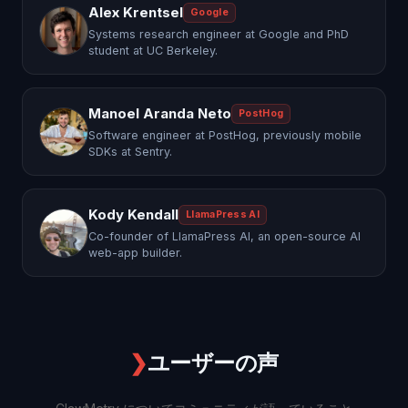
Alex Krentsel
Google
Systems research engineer at Google and PhD
student at UC Berkeley.
Manoel Aranda Neto
PostHog
Software engineer at PostHog, previously mobile
SDKs at Sentry.
Kody Kendall
LlamaPress AI
Co-founder of LlamaPress AI, an open-source AI
web-app builder.
❯
ユーザーの声