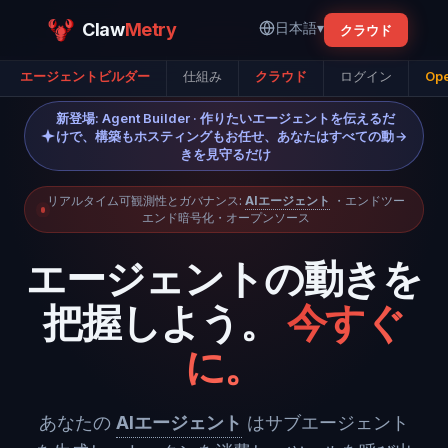
Claw
Metry
日本語
▾
クラウド
エージェントビルダー
仕組み
クラウド
ログイン
Ope
新登場: Agent Builder · 作りたいエージェントを伝えるだ
けで、構築もホスティングもお任せ、あなたはすべての動
→
きを見守るだけ
リアルタイム可観測性とガバナンス:
AIエージェント
・エンドツー
エンド暗号化・オープンソース
エージェントの動きを
把握しよう。
今すぐ
に。
あなたの
AIエージェント
はサブエージェント