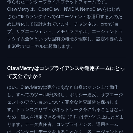
作られたエンタープライズプラットフォームです。
ClawMetryは、OpenClaw、NVIDIA NemoClawをはじめ、
さらに15のランタイムでAIエージェントを運用する人のた
めに特化して設計されています。チャンネル、cronジョ
ブ、サブエージェント、メモリファイル、エージェントラ
ンタイム全体といった固有の概念を理解し、設定不要のま
ま30秒でローカルに起動します。
ClawMetryはコンプライアンスや運用チームにとっ
て安全ですか？
はい。ClawMetryは完全にあなた自身のマシン上で動作
し、すべてのツール呼び出し、ポリシー違反、サブエージ
ェントのアクションについて完全な監査証跡を保持しま
す。トランスクリプトがネットワーク外に出ることはない
ため、個人を特定できる情報（PII）はデバイス上にとどま
ります。データ責任者、コンプライアンス、運用チーム
は、ベンダーにデータを送ることなく、各エージェントが