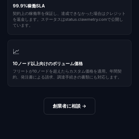
99.9%稼働SLA
契約上の稼働率を保証し、達成できなかった場合はクレジット
を返金します。ステータスはstatus.clawmetry.comで公開し
ています。
📈
10ノード以上向けのボリューム価格
フリートが10ノードを超えたらカスタム価格を適用。年間契
約、発注書による請求、調達手続きの書類にも対応します。
創業者に相談
→