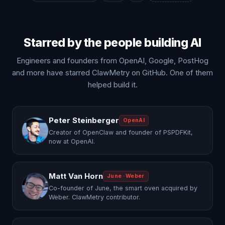
Starred by the people building AI
Engineers and founders from OpenAI, Google, PostHog
and more have starred ClawMetry on GitHub. One of them
helped build it.
Peter Steinberger
OpenAI
Creator of OpenClaw and founder of PSPDFKit,
now at OpenAI.
Matt Van Horn
June · Weber
Co-founder of June, the smart oven acquired by
Weber. ClawMetry contributor.