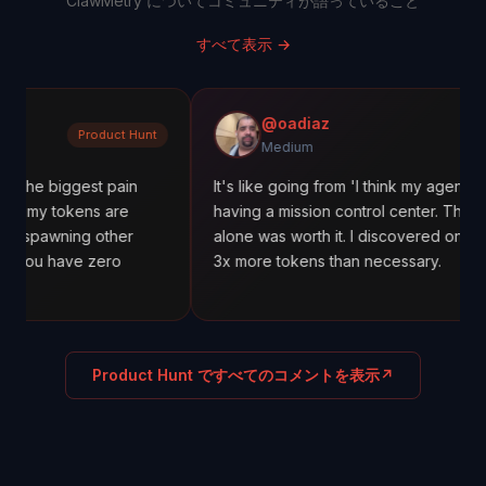
ClawMetry についてコミュニティが語っていること
すべて表示
→
@oadiaz
roduct Hunt
Medi
Medium
st pain
It's like going from 'I think my agents are working' 
ns are
having a mission control center. The cost tracking
 other
alone was worth it. I discovered one agent was us
 zero
3x more tokens than necessary.
Product Hunt ですべてのコメントを表示
↗