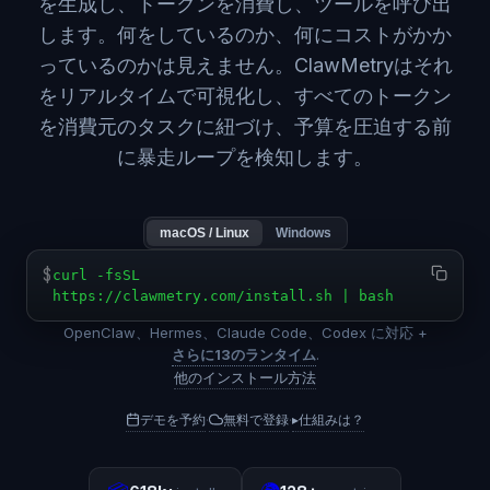
を生成し、トークンを消費し、ツールを呼び出
します。何をしているのか、何にコストがかか
っているのかは見えません。ClawMetryはそれ
をリアルタイムで可視化し、すべてのトークン
を消費元のタスクに紐づけ、予算を圧迫する前
に暴走ループを検知します。
macOS / Linux
Windows
$
curl -fsSL
https://clawmetry.com/install.sh | bash
OpenClaw、Hermes、Claude Code、Codex に対応 +
さらに13のランタイム
.
他のインストール方法
デモを予約
無料で登録
▸
仕組みは？
·
·