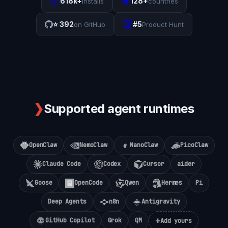
📦
🌍
618k+
128+
installs
countries
🏆
⭐
392
#5
on GitHub
Product Hunt
❯
Supported agent runtimes
OpenClaw
NemoClaw
NanoClaw
PicoClaw
Claude Code
Codex
Cursor
aider
Goose
OpenCode
Qwen
Hermes
Pi
Deep Agents
n8n
Antigravity
+
GitHub Copilot
Grok
QM
Add yours