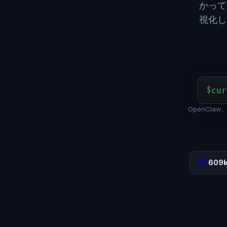
かって
視化し
$
cur
OpenClaw、
📦
609