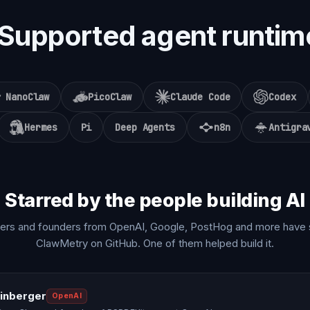
Supported agent runtim
NanoClaw
PicoClaw
Claude Code
Codex
Hermes
Pi
Deep Agents
n8n
Antigra
Starred by the people building AI
ers and founders from OpenAI, Google, PostHog and more have 
ClawMetry on GitHub. One of them helped build it.
einberger
OpenAI