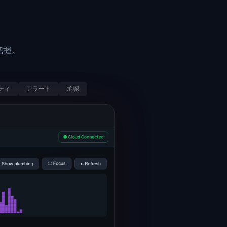
把握。
ティ
アラート
承認