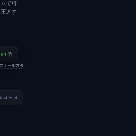
イムで可
を圧迫す
ash
ストール方法
duct Hunt