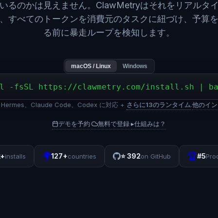
いるのかは見えません。ClawMetryはそれをリアルタ
、すべてのトークンを消費元のタスクに紐づけ、予算
る前に暴走ループを検知します。
macOS / Linux
Windows
l -fsSL https://clawmetry.com/install.sh | b
Hermes、Claude Code、Codex に対応 +
さらに13のランタイム
.
他のイン
デモを予約
無料で登録
▸
仕組みは？
·
·
🌍
🏆
k+
127+
⭐
392
#5
installs
countries
on GitHub
Pro