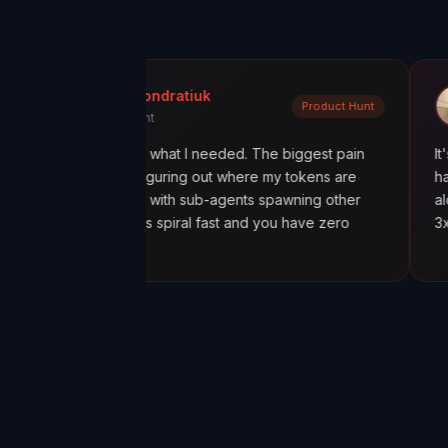
ykola Kondratiuk
@oadia
Product Hunt
roduct Hunt
Medium
is exactly what I needed. The biggest pain
It's like going 
s been figuring out where my tokens are
having a missio
specially with sub-agents spawning other
alone was worth
ts, costs spiral fast and you have zero
3x more tokens