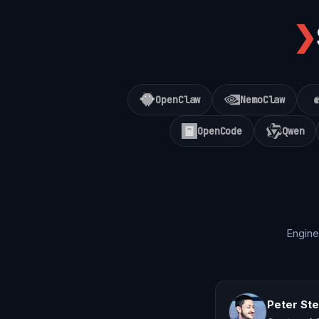
❯
OpenClaw
NemoClaw
OpenCode
Qwen
Engine
Peter St