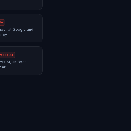
le
neer at Google and
eley.
Press AI
ss AI, an open-
der.