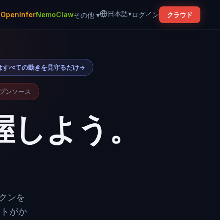
日本語
▾
b
OpenInfer
NemoClaw
ログイン
その他
▾
クラウド
なたはすべての動きを見守るだけ
→
プンソース
握しよう。
クンを
ストがか