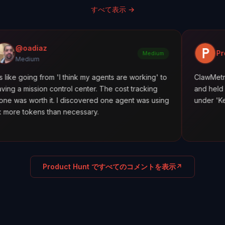
すべて表示
→
z
Product Hunt
Medium
from 'I think my agents are working' to
ClawMetry launched al
n control center. The cost tracking
and held #5 all day. Fe
 it. I discovered one agent was using
under 'Keep agents in 
 than necessary.
Product Hunt ですべてのコメントを表示
↗