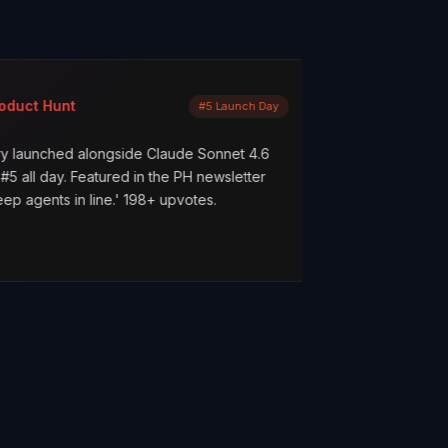
Mayank Jain
#5 Launch Day
LinkedIn
ongside Claude Sonnet 4.6
What are your AI agents actua
atured in the PH newsletter
scenes? Most builders don't 
line.' 198+ upvotes.
everything works. But hope is 
ClawMetry.