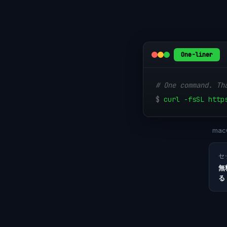
One-liner
# One command. Th
$
curl -fsSL http
macO
セ
無
る