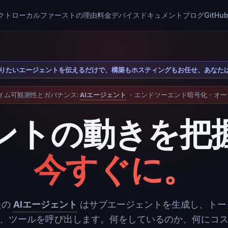
クト
ローカルファーストの理由
料金
デバイス
ドキュメント
ブログ
GitHu
lder · 作りたいエージェントを伝えるだけで、構築もホスティングもお任せ、あ
イム可観測性とガバナンス:
AIエージェント
・エンドツーエンド暗号化・オー
ントの動きを把
今すぐに。
たの
AIエージェント
はサブエージェントを生成し、トー
、ツールを呼び出します。何をしているのか、何にコ