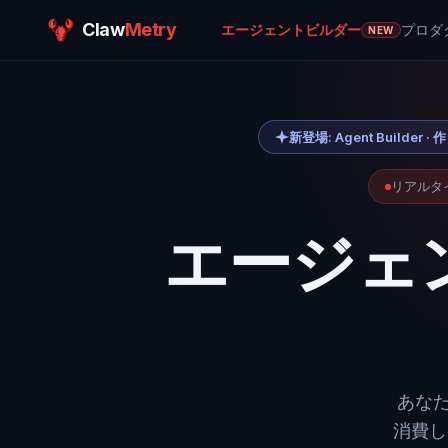
Claw
Metry
エージェントビルダー
プロダ
NEW
新登場: Agent Bui
リアルタ
エージェ
あな
消費し