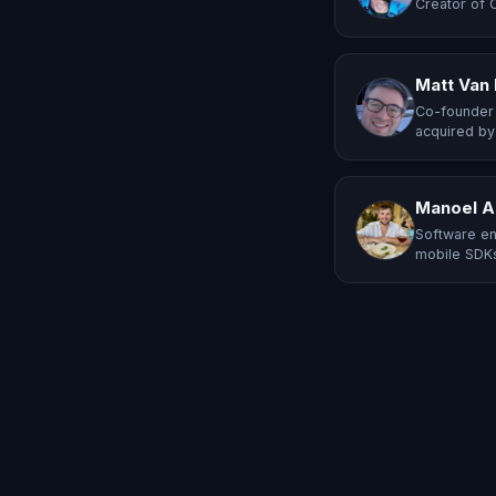
Creator of 
Matt Van
Co-founder 
acquired by
Manoel A
Software en
mobile SDKs