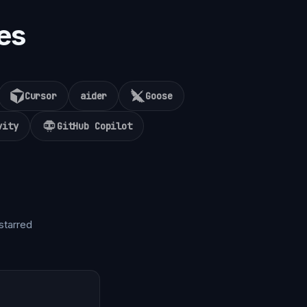
es
Cursor
aider
Goose
vity
GitHub Copilot
starred