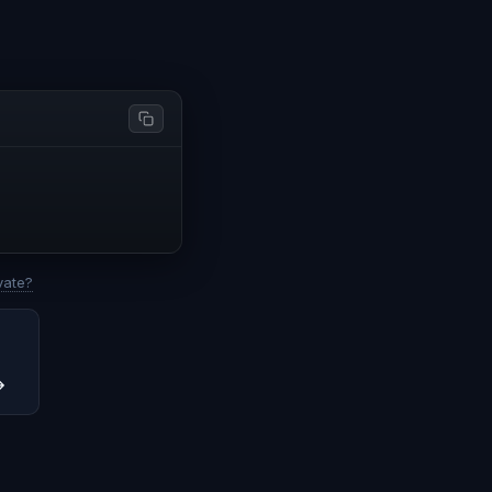
vate?
→