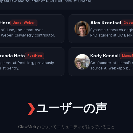
OpenClaw and founder of PSPDFKit, now at OpenAI.
 Horn
Alex Krentsel
June · Weber
Goog
of June, the smart oven
Systems research engi
 Weber. ClawMetry contributor.
PhD student at UC Berk
randa Neto
Kody Kendall
PostHog
Llama
gineer at PostHog, previously
Co-founder of LlamaPre
 at Sentry.
source AI web-app buil
❯
ユーザーの声
ClawMetry についてコミュニティが語っていること