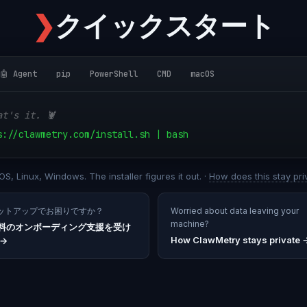
❯
クイックスタート
🤖 Agent
pip
PowerShell
CMD
macOS
at's it. 🦞
s://clawmetry.com/install.sh | bash
S, Linux, Windows. The installer figures it out. ·
How does this stay pri
ットアップでお困りですか？
Worried about data leaving your
machine?
料のオンボーディング支援を受け
How ClawMetry stays private 
→