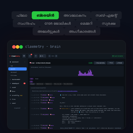
ഫ്ലോ
ബ്രെയിൻ
അവലോകനം
സബ്-ഏജന്റ്
സംഗ്രഹം
cron ജോലികൾ
മെമ്മറി
സുരക്ഷ
അലേർട്ടുകൾ
അംഗീകാരങ്ങൾ
clawmetry - overview