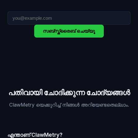
സബ്സ്ക്രൈബ് ചെയ്യൂ
പതിവായി ചോദിക്കുന്ന ചോദ്യങ്ങൾ
ClawMetry യെക്കുറിച്ച് നിങ്ങൾ അറിയേണ്ടതെല്ലാം.
എന്താണ് ClawMetry?