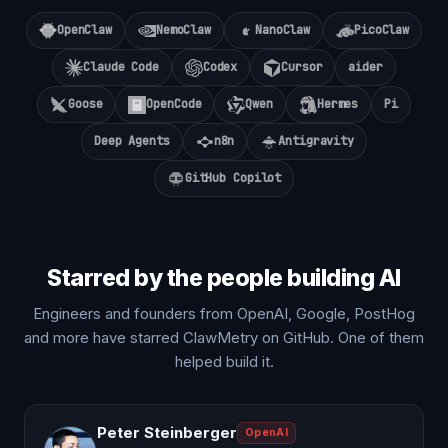
OpenClaw
NemoClaw
NanoClaw
PicoClaw
Claude Code
Codex
Cursor
aider
Goose
OpenCode
Qwen
Hermes
Pi
Deep Agents
n8n
Antigravity
GitHub Copilot
Starred by the people building AI
Engineers and founders from OpenAI, Google, PostHog
and more have starred ClawMetry on GitHub. One of them
helped build it.
Peter Steinberger
OpenAI