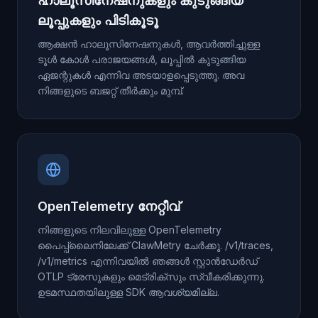
ഹാലൂസിനേഷനുകളും കുടുങ്ങിയ
ലൂപ്പുകളും പിടികൂടൂ
ആക്ഷൻ ഹാലൂസിനേഷനുകൾ, ആവർത്തിച്ചുള്ള
ടൂൾ കോൾ പരാജയങ്ങൾ, ലൂപ്പിൽ കുടുങ്ങിയ
ഏജന്റുകൾ എന്നിവ അടയാളപ്പെടുത്തൂ. അവ
നിങ്ങളുടെ ബജറ്റ് തീർക്കും മുമ്പ്.
OpenTelemetry നേറ്റീവ്
നിങ്ങളുടെ നിലവിലുള്ള OpenTelemetry
പൈപ്പ്‌ലൈനിലേക്ക് ClawMetry ചേർക്കൂ. /v1/traces,
/v1/metrics എന്നിവയിൽ ഞങ്ങൾ സ്റ്റാൻഡേർഡ്
OTLP ട്രേസുകളും മെട്രിക്സും സ്വീകരിക്കുന്നു.
ഉടമസ്ഥതയിലുള്ള SDK ആവശ്യമില്ല.