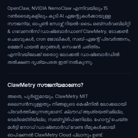
OpenClaw, NVIDIA NemoClaw എന്നിവയിലും 15
റൺടൈമുകളിലും കൂടി AI ഏജന്റുകൾക്കായുള്ള
സൗജന്യ, ഓപ്പൺ സോഴ്സ് റിയൽ-ടൈം ഒബ്സർവബിലിറ്റി
& ഗവേണൻസ് ഡാഷ്ബോർഡാണ് ClawMetry. ടോക്കൺ
ചെലവുകൾ, cron ജോലികൾ, സബ്-ഏജന്റ് പ്രവർത്തനം,
മെമ്മറി ഫയൽ മാറ്റങ്ങൾ, സെഷൻ ചരിത്രം
എന്നിവയിലേക്ക് ഒരൊറ്റ ലോക്കൽ ഡാഷ്ബോർഡിൽ
തൽക്ഷണ ദൃശ്യപരത ഇത് നൽകുന്നു.
ClawMetry സൗജന്യമാണോ?
അതെ, പൂർണ്ണമായും. ClawMetry MIT
ലൈസൻസുള്ളതും നിങ്ങളുടെ മെഷീനിൽ ലോക്കലായി
പ്രവർത്തിക്കുന്നതുമാണ്. ക്ലൗഡ് ആശ്രയത്വമില്ല,
ടെലിമെട്രിയില്ല, സബ്സ്ക്രിപ്ഷനില്ല. ഹോസ്റ്റ് ചെയ്ത
മൾട്ടി നോഡ് ഡാഷ്ബോർഡ് വേണ്ട ടീമുകൾക്കായി
ഓപ്ഷണൽ ClawMetry Cloud പ്ലാനും ഉണ്ട്.