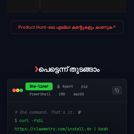
Product Hunt-ലെ എല്ലാ കമന്റുകളും കാണുക
↗
❯
പെട്ടെന്ന് തുടങ്ങാം
One-liner
🤖 Agent
pip
PowerShell
CMD
macOS
# One command. That's it. 🦞
$
curl -fsSL
https://clawmetry.com/install.sh | bash