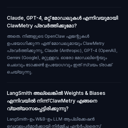
Claude, GPT-4, മറ്റ് മോഡലുകൾ എന്നിവയുമായി
ClawMetry പ്രവർത്തിക്കുമോ?
അതെ. നിങ്ങളുടെ OpenClaw ഏജന്റുകൾ
ഉപയോഗിക്കുന്ന ഏത് മോഡലുമായും ClawMetry
പ്രവർത്തിക്കുന്നു, Claude (Anthropic), GPT-4 (OpenAI),
Gemini (Google), മറ്റുള്ളവ. ഓരോ മോഡലിന്റെയും
ചെലവും ടോക്കൺ ഉപയോഗവും ഇത് സ്വയം ട്രാക്ക്
ചെയ്യുന്നു.
LangSmith അല്ലെങ്കിൽ Weights & Biases
എന്നിവയിൽ നിന്ന് ClawMetry എങ്ങനെ
വ്യത്യാസപ്പെട്ടിരിക്കുന്നു?
LangSmith-ഉം W&B-ഉം LLM ആപ്ലിക്കേഷൻ
ഡെവലപ്പർമാർക്കായി നിർമ്മിച്ച എന്റർപ്രൈസ്