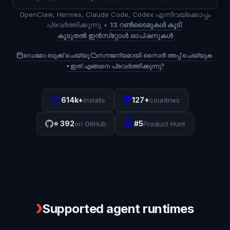
OpenClaw, Hermes, Claude Code, Codex എന്നിവയ്‌ക്കൊപ്പം
പ്രവർത്തിക്കുന്നു +
13 റൺടൈമുകൾ കൂടി
.
കൂടുതൽ ഇൻസ്‌റ്റോൾ ഓപ്‌ഷനുകൾ
ഡെമോ ബുക്ക് ചെയ്യൂ
സൗജന്യമായി സൈൻ അപ്പ് ചെയ്യുക
·
·
▸
ഇത് എങ്ങനെ പ്രവർത്തിക്കുന്നു?
📦
🌍
614k+
127+
installs
countries
🏆
⭐
392
#5
on GitHub
Product Hunt
❯
Supported agent runtimes