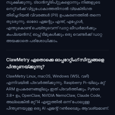
സൂക്ഷിക്കുന്നു. ട്രാൻസ്ക്രിപ്റ്റുകളൊന്നും നിങ്ങളുടെ
നെറ്റ്‌വർക്ക് വിട്ടുപോകാത്തതിനാൽ വ്യക്തിഗത
തിരിച്ചറിയൽ വിവരങ്ങൾ (PII) ഉപകരണത്തിൽ തന്നെ
തുടരുന്നു. ഓരോ ഏജന്റും എന്ത്, എപ്പോൾ,
എന്തുകൊണ്ട് ചെയ്തുവെന്ന് ഡാറ്റ ലീഡർമാർക്കും
കംപ്ലയൻസ്, ഓപ്സ് ടീമുകൾക്കും ഒരു വെണ്ടർക്ക് ഡാറ്റ
അയക്കാതെ പരിശോധിക്കാം.
ClawMetry ഏതൊക്കെ ഓപ്പറേറ്റിംഗ് സിസ്റ്റങ്ങളെ
പിന്തുണയ്ക്കുന്നു?
ClawMetry Linux, macOS, Windows (WSL വഴി)
എന്നിവയിൽ പ്രവർത്തിക്കുന്നു. Raspberry Pi-യിലും മറ്റ്
ARM ഉപകരണങ്ങളിലും ഇത് പ്രവർത്തിക്കും. Python
3.8+ ഉം, OpenClaw, NVIDIA NemoClaw, Claude Code,
അല്ലെങ്കിൽ മറ്റ് 14 എണ്ണത്തിൽ ഒന്ന് പോലുള്ള
പിന്തുണയുള്ള ഒരു AI ഏജന്റ് റൺടൈമും ആവശ്യമാണ്.