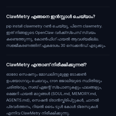
ClawMetry എങ്ങനെ ഇൻസ്റ്റാൾ ചെയ്യാം?
pip install clawmetry റൺ ചെയ്യൂ, പിന്നെ clawmetry.
ഇത് നിങ്ങളുടെ OpenClaw വർക്ക്സ്പേസ് സ്വയം
കണ്ടെത്തുന്നു, കോൺഫിഗ് ഫയൽ ആവശ്യമില്ല.
സജ്ജീകരണത്തിന് ഏകദേശം 30 സെക്കൻഡ് എടുക്കും.
ClawMetry എന്താണ് നിരീക്ഷിക്കുന്നത്?
ഓരോ സെഷനും മോഡലിനുമുള്ള ടോക്കൺ
ഉപയോഗവും ചെലവും, cron ജോലിയുടെ സ്ഥിതിയും
ചരിത്രവും, സബ് ഏജന്റ് സ്പോണുകളും ഫലങ്ങളും,
മെമ്മറി ഫയൽ മാറ്റങ്ങൾ (SOUL.md, MEMORY.md,
AGENTS.md), സെഷൻ ട്രാൻസ്ക്രിപ്റ്റുകൾ, ചാനൽ
പ്രവർത്തനം, റിയൽ ടൈം ടൂൾ കോൾ ട്രേസുകൾ
എന്നിവ ClawMetry നിരീക്ഷിക്കുന്നു.