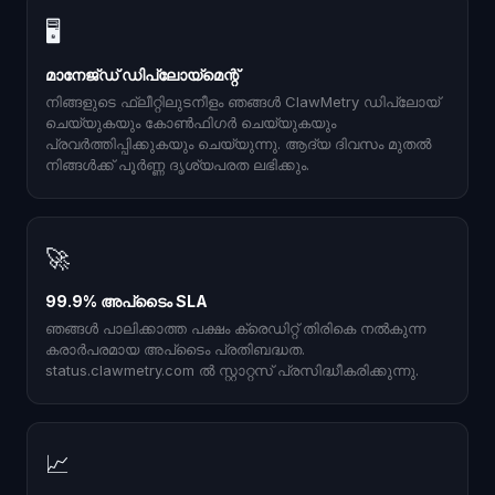
🖥
മാനേജ്ഡ് ഡിപ്ലോയ്മെന്റ്
നിങ്ങളുടെ ഫ്ലീറ്റിലുടനീളം ഞങ്ങൾ ClawMetry ഡിപ്ലോയ്
ചെയ്യുകയും കോൺഫിഗർ ചെയ്യുകയും
പ്രവർത്തിപ്പിക്കുകയും ചെയ്യുന്നു. ആദ്യ ദിവസം മുതൽ
നിങ്ങൾക്ക് പൂർണ്ണ ദൃശ്യപരത ലഭിക്കും.
🚀
99.9% അപ്‌ടൈം SLA
ഞങ്ങൾ പാലിക്കാത്ത പക്ഷം ക്രെഡിറ്റ് തിരികെ നൽകുന്ന
കരാർപരമായ അപ്‌ടൈം പ്രതിബദ്ധത.
status.clawmetry.com ൽ സ്റ്റാറ്റസ് പ്രസിദ്ധീകരിക്കുന്നു.
📈