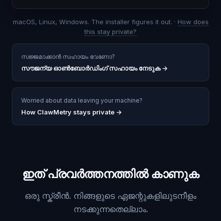
macOS, Linux, Windows. The installer figures it out. ·
How does
this stay private?
സജ്ജമാക്കാൻ സഹായം വേണോ?
സൗജന്യ ഓൺബോർഡിംഗ് സഹായം നേടുക
→
Worried about data leaving your machine?
How ClawMetry stays private →
ഇത് പ്രവർത്തനത്തിൽ കാണുക
ഒരു സ്ക്രീൻ. നിങ്ങളുടെ ഏജന്റുകളിലുടനീളം
നടക്കുന്നതെല്ലാം.