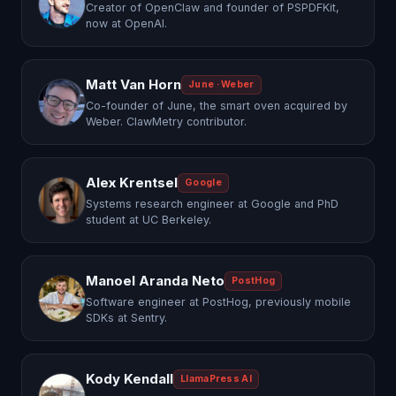
Creator of OpenClaw and founder of PSPDFKit,
now at OpenAI.
Matt Van Horn
June · Weber
Co-founder of June, the smart oven acquired by
Weber. ClawMetry contributor.
Alex Krentsel
Google
Systems research engineer at Google and PhD
student at UC Berkeley.
Manoel Aranda Neto
PostHog
Software engineer at PostHog, previously mobile
SDKs at Sentry.
Kody Kendall
LlamaPress AI