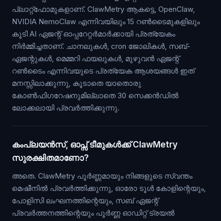
പ്ലാറ്റ്ഫോമുകളാണ്. ClawMetry ആകട്ടെ, OpenClaw,
NVIDIA NemoClaw എന്നിവയിലും 15 റൺടൈമുകളിലും
കൂടി AI ഏജന്റ് ഓപ്പറേറ്റർമാർക്കായി പ്രത്യേകം
നിർമ്മിച്ചതാണ്. ചാനലുകൾ, cron ജോലികൾ, സബ്-
ഏജന്റുകൾ, മെമ്മറി ഫയലുകൾ, മുഴുവൻ ഏജന്റ്
റൺടൈം എന്നിവയുടെ പ്രത്യേക ആശയങ്ങൾ ഇത്
മനസ്സിലാക്കുന്നു, കൂടാതെ യാതൊരു
കോൺഫിഗറേഷനുമില്ലാതെ 30 സെക്കൻഡിൽ
ലോക്കലായി പ്രവർത്തിക്കുന്നു.
കംപ്ലയൻസ്, ഓപ്സ് ടീമുകൾക്ക് ClawMetry
സുരക്ഷിതമാണോ?
അതെ. ClawMetry പൂർണ്ണമായും നിങ്ങളുടെ സ്വന്തം
മെഷീനിൽ പ്രവർത്തിക്കുന്നു, ഓരോ ടൂൾ കോളിന്റെയും,
പോളിസി ലംഘനത്തിന്റെയും, സബ് ഏജന്റ്
പ്രവർത്തനത്തിന്റെയും പൂർണ്ണ ഓഡിറ്റ് ട്രയൽ