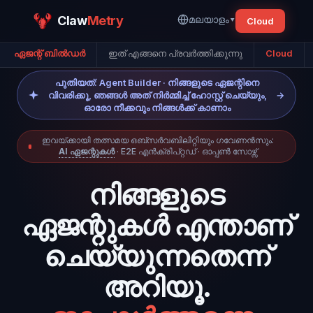
Claw
Metry
മലയാളം
▾
Cloud
ഏജന്റ് ബിൽഡർ
ഇത് എങ്ങനെ പ്രവർത്തിക്കുന്നു
Cloud
പുതിയത്: Agent Builder · നിങ്ങളുടെ ഏജന്റിനെ
വിവരിക്കൂ, ഞങ്ങൾ അത് നിർമ്മിച്ച് ഹോസ്റ്റ് ചെയ്യും,
→
ഓരോ നീക്കവും നിങ്ങൾക്ക് കാണാം
ഇവയ്ക്കായി തത്സമയ ഒബ്സർവബിലിറ്റിയും ഗവേണൻസും:
AI ഏജന്റുകൾ
· E2E എൻക്രിപ്റ്റഡ് · ഓപ്പൺ സോഴ്സ്
നിങ്ങളുടെ
ഏജന്റുകൾ എന്താണ്
ചെയ്യുന്നതെന്ന്
അറിയൂ.