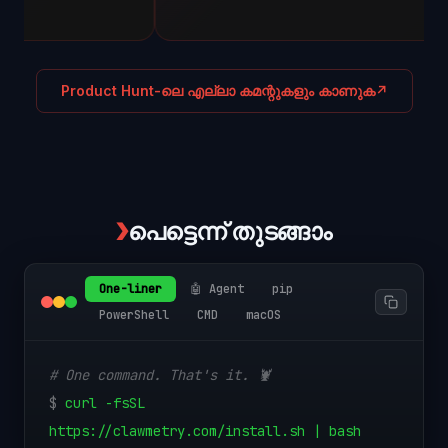
Product Hunt-ലെ എല്ലാ കമന്റുകളും കാണുക
↗
❯
പെട്ടെന്ന് തുടങ്ങാം
One-liner
🤖 Agent
pip
PowerShell
CMD
macOS
# One command. That's it. 🦞
$
curl -fsSL
https://clawmetry.com/install.sh | bash