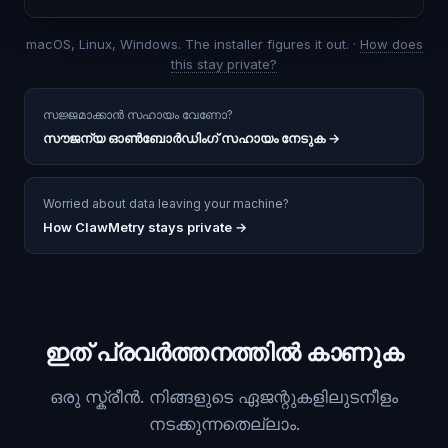
macOS, Linux, Windows. The installer figures it out. ·
How does
this stay private?
സജ്ജമാക്കാൻ സഹായം വേണോ?
സൗജന്യ ഓൺബോർഡിംഗ് സഹായം നേടുക
→
Worried about data leaving your machine?
How ClawMetry stays private →
ഇത് പ്രവർത്തനത്തിൽ കാണുക
ഒരു സ്ക്രീൻ. നിങ്ങളുടെ ഏജന്റുകളിലുടനീളം
നടക്കുന്നതെല്ലാം.