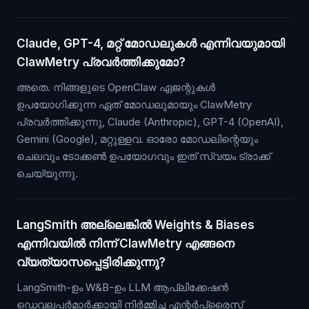
Claude, GPT-4, മറ്റ് മോഡലുകൾ എന്നിവയുമായി
ClawMetry പ്രവർത്തിക്കുമോ?
അതെ. നിങ്ങളുടെ OpenClaw ഏജന്റുകൾ
ഉപയോഗിക്കുന്ന ഏത് മോഡലുമായും ClawMetry
പ്രവർത്തിക്കുന്നു, Claude (Anthropic), GPT-4 (OpenAI),
Gemini (Google), മറ്റുള്ളവ. ഓരോ മോഡലിന്റെയും
ചെലവും ടോക്കൺ ഉപയോഗവും ഇത് സ്വയം ട്രാക്ക്
ചെയ്യുന്നു.
LangSmith അല്ലെങ്കിൽ Weights & Biases
എന്നിവയിൽ നിന്ന് ClawMetry എങ്ങനെ
വ്യത്യാസപ്പെട്ടിരിക്കുന്നു?
LangSmith-ഉം W&B-ഉം LLM ആപ്ലിക്കേഷൻ
ഡെവലപ്പർമാർക്കായി നിർമ്മിച്ച എന്റർപ്രൈസ്