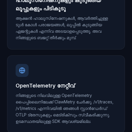
ഹാലൂസിനേഷനുകളും കുടുങ്ങിയ
ലൂപ്പുകളും പിടികൂടൂ
ആക്ഷൻ ഹാലൂസിനേഷനുകൾ, ആവർത്തിച്ചുള്ള
ടൂൾ കോൾ പരാജയങ്ങൾ, ലൂപ്പിൽ കുടുങ്ങിയ
ഏജന്റുകൾ എന്നിവ അടയാളപ്പെടുത്തൂ. അവ
നിങ്ങളുടെ ബജറ്റ് തീർക്കും മുമ്പ്.
OpenTelemetry നേറ്റീവ്
നിങ്ങളുടെ നിലവിലുള്ള OpenTelemetry
പൈപ്പ്‌ലൈനിലേക്ക് ClawMetry ചേർക്കൂ. /v1/traces,
/v1/metrics എന്നിവയിൽ ഞങ്ങൾ സ്റ്റാൻഡേർഡ്
OTLP ട്രേസുകളും മെട്രിക്സും സ്വീകരിക്കുന്നു.
ഉടമസ്ഥതയിലുള്ള SDK ആവശ്യമില്ല.