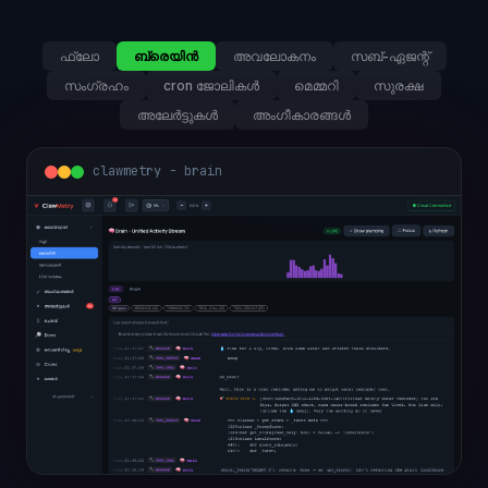
ഫ്ലോ
ബ്രെയിൻ
അവലോകനം
സബ്-ഏജന്റ്
സംഗ്രഹം
cron ജോലികൾ
മെമ്മറി
സുരക്ഷ
അലേർട്ടുകൾ
അംഗീകാരങ്ങൾ
clawmetry - overview