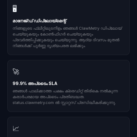
🖥
മാനേജ്ഡ് ഡിപ്ലോയ്മെന്റ്
നിങ്ങളുടെ ഫ്ലീറ്റിലുടനീളം ഞങ്ങൾ ClawMetry ഡിപ്ലോയ്
ചെയ്യുകയും കോൺഫിഗർ ചെയ്യുകയും
പ്രവർത്തിപ്പിക്കുകയും ചെയ്യുന്നു. ആദ്യ ദിവസം മുതൽ
നിങ്ങൾക്ക് പൂർണ്ണ ദൃശ്യപരത ലഭിക്കും.
🚀
99.9% അപ്‌ടൈം SLA
ഞങ്ങൾ പാലിക്കാത്ത പക്ഷം ക്രെഡിറ്റ് തിരികെ നൽകുന്ന
കരാർപരമായ അപ്‌ടൈം പ്രതിബദ്ധത.
status.clawmetry.com ൽ സ്റ്റാറ്റസ് പ്രസിദ്ധീകരിക്കുന്നു.
📈