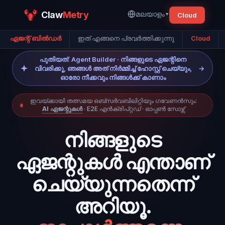
Claw
Metry
മലയാളം
▾
Cloud
ഏജന്റ് ബിൽഡർ
ഇത് എങ്ങനെ പ്രവർത്തിക്കുന്നു
Cloud
പുതിയത്: Agent Builder · നിങ്ങളുടെ ഏജന്റിനെ
വിവരിക്കൂ, ഞങ്ങൾ അത് നിർമ്മിച്ച് ഹോസ്റ്റ് ചെയ്യും,
→
ഓരോ നീക്കവും നിങ്ങൾക്ക് കാണാം
ഇവയ്ക്കായി തത്സമയ ഒബ്സർവബിലിറ്റിയും ഗവേണൻസും:
AI ഏജന്റുകൾ
· E2E എൻക്രിപ്റ്റഡ് · ഓപ്പൺ സോഴ്സ്
നിങ്ങളുടെ
ഏജന്റുകൾ എന്താണ്
ചെയ്യുന്നതെന്ന്
അറിയൂ.