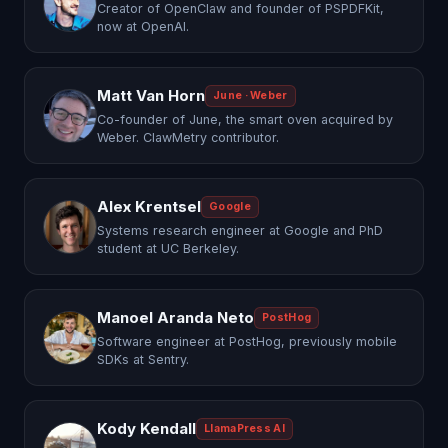
Creator of OpenClaw and founder of PSPDFKit,
now at OpenAI.
Matt Van Horn
June · Weber
Co-founder of June, the smart oven acquired by
Weber. ClawMetry contributor.
Alex Krentsel
Google
Systems research engineer at Google and PhD
student at UC Berkeley.
Manoel Aranda Neto
PostHog
Software engineer at PostHog, previously mobile
SDKs at Sentry.
Kody Kendall
LlamaPress AI