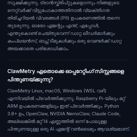
സൂക്ഷിക്കുന്നു. ട്രാൻസ്ക്രിപ്റ്റുകളൊന്നും നിങ്ങളുടെ
നെറ്റ്‌വർക്ക് വിട്ടുപോകാത്തതിനാൽ വ്യക്തിഗത
തിരിച്ചറിയൽ വിവരങ്ങൾ (PII) ഉപകരണത്തിൽ തന്നെ
തുടരുന്നു. ഓരോ ഏജന്റും എന്ത്, എപ്പോൾ,
എന്തുകൊണ്ട് ചെയ്തുവെന്ന് ഡാറ്റ ലീഡർമാർക്കും
കംപ്ലയൻസ്, ഓപ്സ് ടീമുകൾക്കും ഒരു വെണ്ടർക്ക് ഡാറ്റ
അയക്കാതെ പരിശോധിക്കാം.
ClawMetry ഏതൊക്കെ ഓപ്പറേറ്റിംഗ് സിസ്റ്റങ്ങളെ
പിന്തുണയ്ക്കുന്നു?
ClawMetry Linux, macOS, Windows (WSL വഴി)
എന്നിവയിൽ പ്രവർത്തിക്കുന്നു. Raspberry Pi-യിലും മറ്റ്
ARM ഉപകരണങ്ങളിലും ഇത് പ്രവർത്തിക്കും. Python
3.8+ ഉം, OpenClaw, NVIDIA NemoClaw, Claude Code,
അല്ലെങ്കിൽ മറ്റ് 14 എണ്ണത്തിൽ ഒന്ന് പോലുള്ള
പിന്തുണയുള്ള ഒരു AI ഏജന്റ് റൺടൈമും ആവശ്യമാണ്.