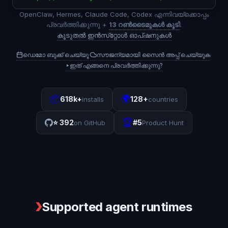
OpenClaw, Hermes, Claude Code, Codex എന്നിവയ്‌ക്കൊപ്പം
പ്രവർത്തിക്കുന്നു +
13 റൺടൈമുകൾ കൂടി
.
കൂടുതൽ ഇൻസ്‌റ്റോൾ ഓപ്‌ഷനുകൾ
ഡെമോ ബുക്ക് ചെയ്യൂ
സൗജന്യമായി സൈൻ അപ്പ് ചെയ്യുക
·
·
▸
ഇത് എങ്ങനെ പ്രവർത്തിക്കുന്നു?
📦
🌍
618k+
128+
installs
countries
🏆
⭐
392
#5
on GitHub
Product Hunt
❯
Supported agent runtimes