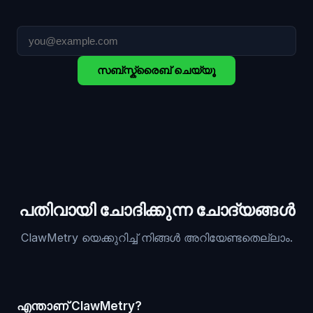
സബ്സ്ക്രൈബ് ചെയ്യൂ
പതിവായി ചോദിക്കുന്ന ചോദ്യങ്ങൾ
ClawMetry യെക്കുറിച്ച് നിങ്ങൾ അറിയേണ്ടതെല്ലാം.
എന്താണ് ClawMetry?