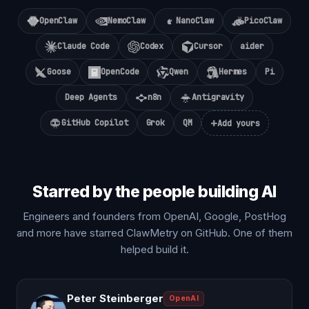
OpenClaw
NemoClaw
NanoClaw
PicoClaw
Claude Code
Codex
Cursor
aider
Goose
OpenCode
Qwen
Hermes
Pi
Deep Agents
n8n
Antigravity
+
GitHub Copilot
Grok
QM
Add yours
Starred by the people building AI
Engineers and founders from OpenAI, Google, PostHog
and more have starred ClawMetry on GitHub. One of them
helped build it.
Peter Steinberger
OpenAI