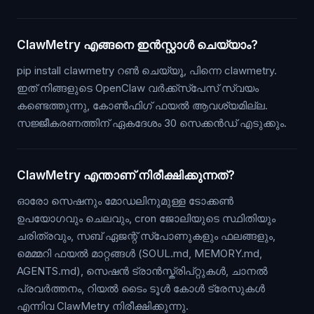
ClawMetry എങ്ങനെ ഇൻസ്റ്റാൾ ചെയ്യാം?
pip install clawmetry റൺ ചെയ്യൂ, പിന്നെ clawmetry.
ഇത് നിങ്ങളുടെ OpenClaw വർക്ക്സ്പേസ് സ്വയം
കണ്ടെത്തുന്നു, കോൺഫിഗ് ഫയൽ ആവശ്യമില്ല.
സജ്ജീകരണത്തിന് ഏകദേശം 30 സെക്കൻഡ് എടുക്കും.
ClawMetry എന്താണ് നിരീക്ഷിക്കുന്നത്?
ഓരോ സെഷനും മോഡലിനുമുള്ള ടോക്കൺ
ഉപയോഗവും ചെലവും, cron ജോലിയുടെ സ്ഥിതിയും
ചരിത്രവും, സബ് ഏജന്റ് സ്പോണുകളും ഫലങ്ങളും,
മെമ്മറി ഫയൽ മാറ്റങ്ങൾ (SOUL.md, MEMORY.md,
AGENTS.md), സെഷൻ ട്രാൻസ്ക്രിപ്റ്റുകൾ, ചാനൽ
പ്രവർത്തനം, റിയൽ ടൈം ടൂൾ കോൾ ട്രേസുകൾ
എന്നിവ ClawMetry നിരീക്ഷിക്കുന്നു.