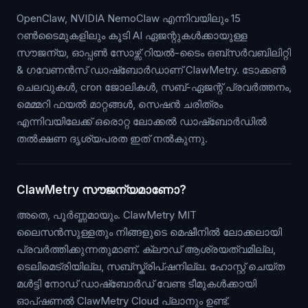
OpenClaw, NVIDIA NemoClaw എന്നിവയിലും 15
റൺടൈമുകളിലും കൂടി AI ഏജന്റുകൾക്കായുള്ള
സൗജന്യ, ഓപ്പൺ സോഴ്സ് റിയൽ-ടൈം ഒബ്സർവബിലിറ്റി
& ഗവേണൻസ് ഡാഷ്ബോർഡാണ് ClawMetry. ടോക്കൺ
ചെലവുകൾ, cron ജോലികൾ, സബ്-ഏജന്റ് പ്രവർത്തനം,
മെമ്മറി ഫയൽ മാറ്റങ്ങൾ, സെഷൻ ചരിത്രം
എന്നിവയിലേക്ക് ഒരൊറ്റ ലോക്കൽ ഡാഷ്ബോർഡിൽ
തൽക്ഷണ ദൃശ്യപരത ഇത് നൽകുന്നു.
ClawMetry സൗജന്യമാണോ?
അതെ, പൂർണ്ണമായും. ClawMetry MIT
ലൈസൻസുള്ളതും നിങ്ങളുടെ മെഷീനിൽ ലോക്കലായി
പ്രവർത്തിക്കുന്നതുമാണ്. ക്ലൗഡ് ആശ്രയത്വമില്ല,
ടെലിമെട്രിയില്ല, സബ്സ്ക്രിപ്ഷനില്ല. ഹോസ്റ്റ് ചെയ്ത
മൾട്ടി നോഡ് ഡാഷ്ബോർഡ് വേണ്ട ടീമുകൾക്കായി
ഓപ്ഷണൽ ClawMetry Cloud പ്ലാനും ഉണ്ട്.