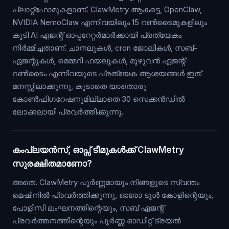
പ്ലാറ്റ്ഫോമുകളാണ്. ClawMetry ആകട്ടെ, OpenClaw,
NVIDIA NemoClaw എന്നിവയിലും 15 റൺടൈമുകളിലും
കൂടി AI ഏജന്റ് ഓപ്പറേറ്റർമാർക്കായി പ്രത്യേകം
നിർമ്മിച്ചതാണ്. ചാനലുകൾ, cron ജോലികൾ, സബ്-
ഏജന്റുകൾ, മെമ്മറി ഫയലുകൾ, മുഴുവൻ ഏജന്റ്
റൺടൈം എന്നിവയുടെ പ്രത്യേക ആശയങ്ങൾ ഇത്
മനസ്സിലാക്കുന്നു, കൂടാതെ യാതൊരു
കോൺഫിഗറേഷനുമില്ലാതെ 30 സെക്കൻഡിൽ
ലോക്കലായി പ്രവർത്തിക്കുന്നു.
കംപ്ലയൻസ്, ഓപ്സ് ടീമുകൾക്ക് ClawMetry
സുരക്ഷിതമാണോ?
അതെ. ClawMetry പൂർണ്ണമായും നിങ്ങളുടെ സ്വന്തം
മെഷീനിൽ പ്രവർത്തിക്കുന്നു, ഓരോ ടൂൾ കോളിന്റെയും,
പോളിസി ലംഘനത്തിന്റെയും, സബ് ഏജന്റ്
പ്രവർത്തനത്തിന്റെയും പൂർണ്ണ ഓഡിറ്റ് ട്രയൽ