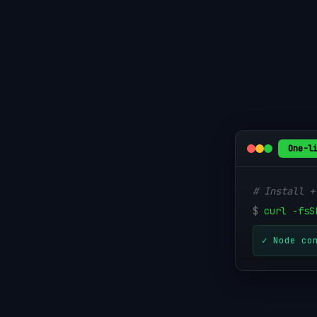
One-l
# Install +
$
curl -fsS
✓ Node co