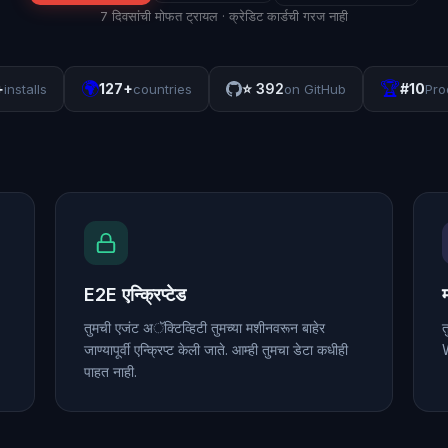
7 दिवसांची मोफत ट्रायल · क्रेडिट कार्डची गरज नाही
🌍
🏆
+
127+
⭐
392
#10
installs
countries
on GitHub
Pro
E2E एन्क्रिप्टेड
तुमची एजंट अॅक्टिव्हिटी तुमच्या मशीनवरून बाहेर
त
जाण्यापूर्वी एन्क्रिप्ट केली जाते. आम्ही तुमचा डेटा कधीही
W
पाहत नाही.