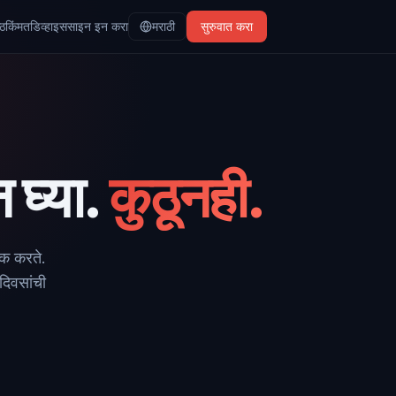
्ठ
किंमत
डिव्हाइस
साइन इन करा
मराठी
सुरुवात करा
घ्या.
कुठूनही.
ंक करते.
दिवसांची