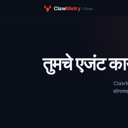
Claw
Metry
Cloud
तुमचे एजंट का
ClawMet
कोणत्या