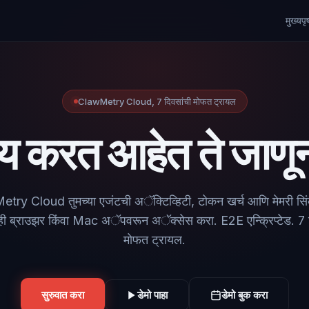
मुख्यपृष
ClawMetry Cloud, 7 दिवसांची मोफत ट्रायल
य करत आहेत ते जाणून 
ry Cloud तुमच्या एजंटची अॅक्टिव्हिटी, टोकन खर्च आणि मेमरी सि
ही ब्राउझर किंवा Mac अॅपवरून अॅक्सेस करा. E2E एन्क्रिप्टेड. 7 
मोफत ट्रायल.
सुरुवात करा
डेमो बुक करा
डेमो पाहा