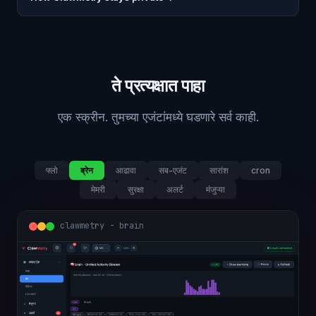
ते प्रत्यक्षात पाहा
एक स्क्रीन. तुमच्या एजंटांमध्ये घडणारे सर्व काही.
फ्लो
ब्रेन
आढावा
सब-एजंट
सारांश
cron
मेमरी
सुरक्षा
अलर्ट
मंजुऱ्या
clawmetry - brain