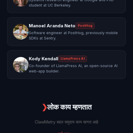
student at UC Berkeley.
Manoel Aranda Neto
PostHog
Software engineer at PostHog, previously mobile
SDKs at Sentry.
Kody Kendall
LlamaPress AI
Co-founder of LlamaPress AI, an open-source AI
web-app builder.
❯
लोक काय म्हणतात
ClawMetry बद्दल समुदाय काय म्हणत आहे