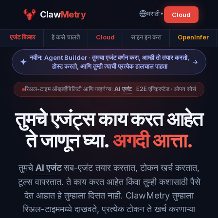
Claw
Metry
मराठी
▾
Cloud
एजंट बिल्डर
हे कसे चालते
Cloud
साइन इन करा
OpenInfer
नवीन: Agent Builder · तुमचा एजंट वर्णन करा, आम्ही तो तयार करतो,
→
होस्ट करतो, आणि तुम्ही त्याची प्रत्येक हालचाल पाहता
रिअल-टाइम ऑब्झर्व्हेबिलिटी आणि गव्हर्नन्स:
AI एजंट
· E2E एन्क्रिप्टेड · ओपन सोर्स
तुमचे एजंट्स काय करत आहेत
ते जाणून घ्या.
अगदी आत्ता.
तुमचे
AI एजंट
सब-एजंट तयार करतात, टोकन खर्च करतात,
टूल्स वापरतात. ते काय करत आहेत किंवा तुम्ही कशासाठी पैसे
देत आहात हे तुम्हाला दिसत नाही. ClawMetry तुम्हाला
रिअल-टाइममध्ये दाखवते, प्रत्येक टोकन ते खर्च करणाऱ्या