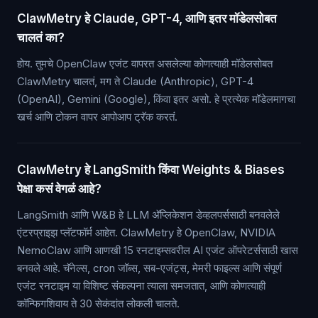
ClawMetry हे Claude, GPT-4, आणि इतर मॉडेलसोबत
चालतं का?
होय. तुमचे OpenClaw एजंट वापरत असलेल्या कोणत्याही मॉडेलसोबत
ClawMetry चालतं, मग ते Claude (Anthropic), GPT-4
(OpenAI), Gemini (Google), किंवा इतर असो. हे प्रत्येक मॉडेलमागचा
खर्च आणि टोकन वापर आपोआप ट्रॅक करतं.
ClawMetry हे LangSmith किंवा Weights & Biases
पेक्षा कसं वेगळं आहे?
LangSmith आणि W&B हे LLM अ‍ॅप्लिकेशन डेव्हलपर्ससाठी बनवलेले
एंटरप्राइझ प्लॅटफॉर्म आहेत. ClawMetry हे OpenClaw, NVIDIA
NemoClaw आणि आणखी 15 रनटाइम्सवरील AI एजंट ऑपरेटर्ससाठी खास
बनवले आहे. चॅनेल्स, cron जॉब्स, सब-एजंट्स, मेमरी फाइल्स आणि संपूर्ण
एजंट रनटाइम या विशिष्ट संकल्पना त्याला समजतात, आणि कोणत्याही
कॉन्फिगशिवाय ते 30 सेकंदांत लोकली चालते.