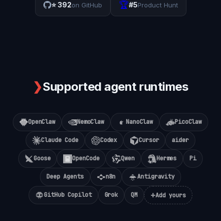
🏆
⭐
392
#5
on GitHub
Product Hunt
❯
Supported agent runtimes
OpenClaw
NemoClaw
NanoClaw
PicoClaw
Claude Code
Codex
Cursor
aider
Goose
OpenCode
Qwen
Hermes
Pi
Deep Agents
n8n
Antigravity
+
GitHub Copilot
Grok
QM
Add yours