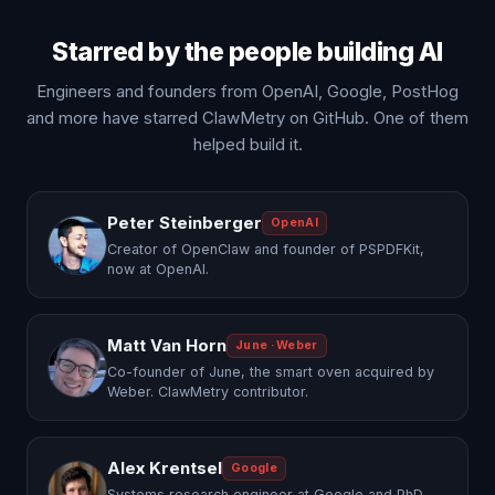
Starred by the people building AI
Engineers and founders from OpenAI, Google, PostHog
and more have starred ClawMetry on GitHub. One of them
helped build it.
Peter Steinberger
OpenAI
Creator of OpenClaw and founder of PSPDFKit,
now at OpenAI.
Matt Van Horn
June · Weber
Co-founder of June, the smart oven acquired by
Weber. ClawMetry contributor.
Alex Krentsel
Google
Systems research engineer at Google and PhD