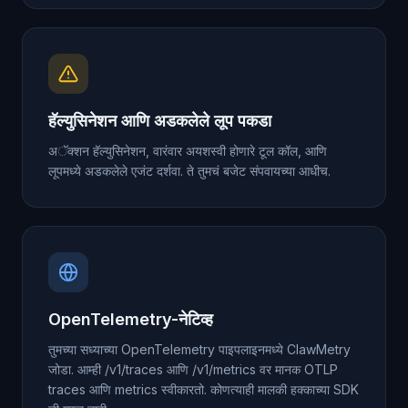
हॅल्युसिनेशन आणि अडकलेले लूप पकडा
अॅक्शन हॅल्युसिनेशन, वारंवार अयशस्वी होणारे टूल कॉल, आणि
लूपमध्ये अडकलेले एजंट दर्शवा. ते तुमचं बजेट संपवायच्या आधीच.
OpenTelemetry-नेटिव्ह
तुमच्या सध्याच्या OpenTelemetry पाइपलाइनमध्ये ClawMetry
जोडा. आम्ही /v1/traces आणि /v1/metrics वर मानक OTLP
traces आणि metrics स्वीकारतो. कोणत्याही मालकी हक्काच्या SDK