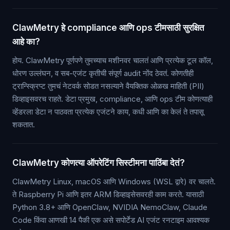
ClawMetry हे compliance आणि ops टीमसाठी सुरक्षित
आहे का?
होय. ClawMetry पूर्णपणे तुमच्याच मशीनवर चालतं आणि प्रत्येक टूल कॉल,
धोरण उल्लंघन, व सब-एजंट कृतीची संपूर्ण audit नोंद ठेवतं. कोणतीही
ट्रान्स्क्रिप्ट तुमचं नेटवर्क सोडत नसल्याने वैयक्तिक ओळख माहिती (PII)
डिव्हाइसवरच राहते. डेटा प्रमुख, compliance, आणि ops टीम कोणत्याही
व्हेंडरला डेटा न पाठवता प्रत्येक एजंटने काय, कधी आणि का केलं ते तपासू
शकतात.
ClawMetry कोणत्या ऑपरेटिंग सिस्टीमना पाठिंबा देतं?
ClawMetry Linux, macOS आणि Windows (WSL द्वारे) वर चालते.
ते Raspberry Pi आणि इतर ARM डिव्हाइसेसवरही काम करते. यासाठी
Python 3.8+ आणि OpenClaw, NVIDIA NemoClaw, Claude
Code किंवा आणखी 14 पैकी एक असे सपोर्टेड AI एजंट रनटाइम आवश्यक