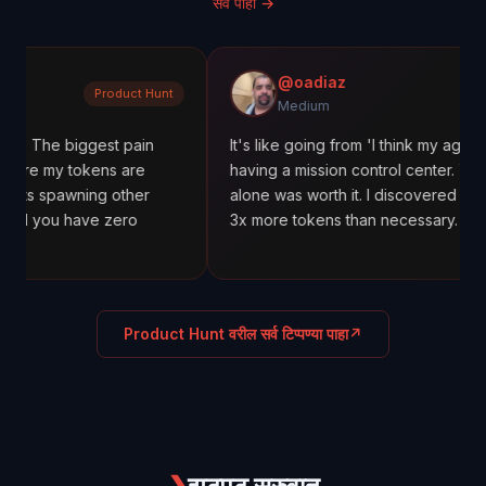
सर्व पाहा
→
@oadiaz
Product Hunt
Medium
iggest pain
It's like going from 'I think my agents are work
tokens are
having a mission control center. The cost trac
ning other
alone was worth it. I discovered one agent wa
have zero
3x more tokens than necessary.
Product Hunt वरील सर्व टिप्पण्या पाहा
↗