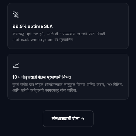
🚀
99.9% uptime SLA
करारबद्ध uptime हमी, आणि ती न पाळल्यास credit परत. स्थिती
status.clawmetry.com वर प्रकाशित.
📈
10+ नोड्ससाठी मोठ्या प्रमाणाची किंमत
तुमचं फ्लीट दहा नोड्स ओलांडल्यावर सानुकूल किंमत. वार्षिक करार, PO बिलिंग,
आणि खरेदी प्रक्रियेचे कागदपत्र यांना पाठिंबा.
संस्थापकाशी बोला
→