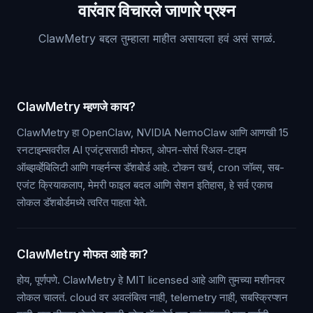
वारंवार विचारले जाणारे प्रश्न
ClawMetry बद्दल तुम्हाला माहीत असायला हवं असं सगळं.
ClawMetry म्हणजे काय?
ClawMetry हा OpenClaw, NVIDIA NemoClaw आणि आणखी 15
रनटाइम्सवरील AI एजंट्ससाठी मोफत, ओपन-सोर्स रिअल-टाइम
ऑब्झर्व्हेबिलिटी आणि गव्हर्नन्स डॅशबोर्ड आहे. टोकन खर्च, cron जॉब्स, सब-
एजंट क्रियाकलाप, मेमरी फाइल बदल आणि सेशन इतिहास, हे सर्व एकाच
लोकल डॅशबोर्डमध्ये त्वरित पाहता येते.
ClawMetry मोफत आहे का?
होय, पूर्णपणे. ClawMetry हे MIT licensed आहे आणि तुमच्या मशीनवर
लोकल चालतं. cloud वर अवलंबित्व नाही, telemetry नाही, सबस्क्रिप्शन