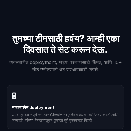
तुमच्या टीमसाठी हवंय? आम्ही एका
दिवसात ते सेट करून देऊ.
व्यवस्थापित deployment, मोठ्या प्रमाणासाठी किंमत, आणि 10+
नोड फ्लीटसाठी थेट संस्थापकाशी संपर्क.
🖥
व्यवस्थापित deployment
आम्ही तुमच्या संपूर्ण फ्लीटवर ClawMetry तैनात करतो, कॉन्फिगर करतो आणि
चालवतो. पहिल्या दिवसापासूनच तुम्हाला पूर्ण दृश्यमानता मिळते.