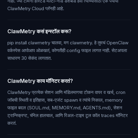
नाही. ज्या टीमना होस्टेड मल्टी-नोड डॅशबोर्ड हवा त्यांच्यासाठी एक पर्यायी
ClawMetry Cloud प्लॅनही आहे.
ClawMetry कसं इन्स्टॉल करू?
pip install clawmetry चालवा, मग clawmetry. हे तुमचं OpenClaw
वर्कस्पेस आपोआप ओळखतं, कोणतीही config फाइल लागत नाही. सेटअपला
साधारण 30 सेकंद लागतात.
ClawMetry काय मॉनिटर करतं?
ClawMetry प्रत्येक सेशन आणि मॉडेलमागचा टोकन वापर व खर्च, cron
जॉबची स्थिती व इतिहास, सब-एजंट spawn व त्यांचे निकाल, memory
फाइल बदल (SOUL.md, MEMORY.md, AGENTS.md), सेशन
ट्रान्स्क्रिप्ट, चॅनेल हालचाल, आणि रिअल-टाइम टूल कॉल traces मॉनिटर
करतं.