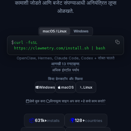
कामाशी जोडते आणि बजेट संपण्याआधी अनियंत्रित लूप्स
ओळखते.
macOS / Linux
Windows
$
curl -fsSL
https://clawmetry.com/install.sh | bash
OpenClaw, Hermes, Claude Code, Codex + सोबत चालते
आणखी 13 रनटाइम्स
.
अधिक इंस्टॉल पर्याय
किंवा डेस्कटॉप अ‍ॅप मिळवा
Windows
macOS
Linux
डेमो बुक करा
विनामूल्य साइन अप करा
▸
हे कसे काम करते?
·
·
📦
🌍
631k+
128+
installs
countries