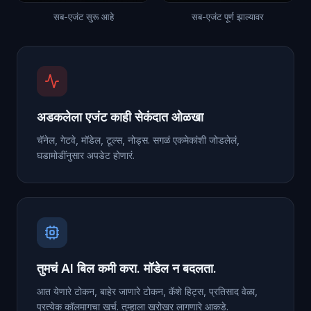
सब-एजंट सुरू आहे
सब-एजंट पूर्ण झाल्यावर
अडकलेला एजंट काही सेकंदात ओळखा
चॅनेल, गेटवे, मॉडेल, टूल्स, नोड्स. सगळं एकमेकांशी जोडलेलं,
घडामोडींनुसार अपडेट होणारं.
तुमचं AI बिल कमी करा. मॉडेल न बदलता.
आत येणारे टोकन, बाहेर जाणारे टोकन, कॅशे हिट्स, प्रतिसाद वेळा,
प्रत्येक कॉलमागचा खर्च. तुम्हाला खरोखर लागणारे आकडे.