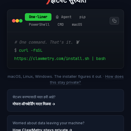
❯
झटपट सुरुवात
One-liner
🤖 Agent
pip
PowerShell
CMD
macOS
# One command. That's it. 🦞
$
curl -fsSL
https://clawmetry.com/install.sh | bash
macOS, Linux, Windows. The installer figures it out. ·
How does
this stay private?
सेटअप करण्यासाठी मदत हवी आहे?
मोफत ऑनबोर्डिंग मदत मिळवा
→
Worried about data leaving your machine?
How ClawMetry stays private →