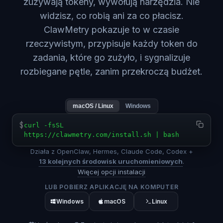
zużywają tokeny, wywołują narzędzia. Nie
widzisz, co robią ani za co płacisz.
ClawMetry pokazuje to w czasie
rzeczywistym, przypisuje każdy token do
zadania, które go zużyło, i sygnalizuje
rozbiegane pętle, zanim przekroczą budżet.
macOS / Linux
Windows
$
curl -fsSL
https://clawmetry.com/install.sh | bash
Działa z OpenClaw, Hermes, Claude Code, Codex +
13 kolejnych środowisk uruchomieniowych
.
Więcej opcji instalacji
LUB POBIERZ APLIKACJĘ NA KOMPUTER
Windows
macOS
Linux