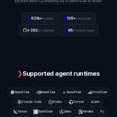
Umów demo
Zarejestruj się za darmo
▸
Jak to działa?
·
·
📦
🌍
631k+
128+
installs
countries
🏆
⭐
392
#5
on GitHub
Product Hunt
❯
Supported agent runtimes
OpenClaw
NemoClaw
NanoClaw
PicoClaw
Claude Code
Codex
Cursor
aider
Goose
OpenCode
Qwen
Hermes
Pi