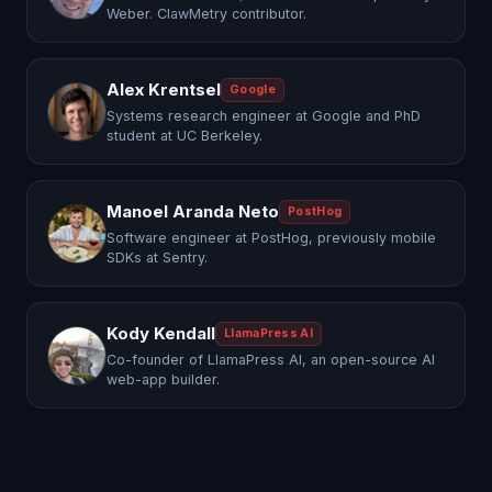
Weber. ClawMetry contributor.
Alex Krentsel
Google
Systems research engineer at Google and PhD
student at UC Berkeley.
Manoel Aranda Neto
PostHog
Software engineer at PostHog, previously mobile
SDKs at Sentry.
Kody Kendall
LlamaPress AI
Co-founder of LlamaPress AI, an open-source AI
web-app builder.