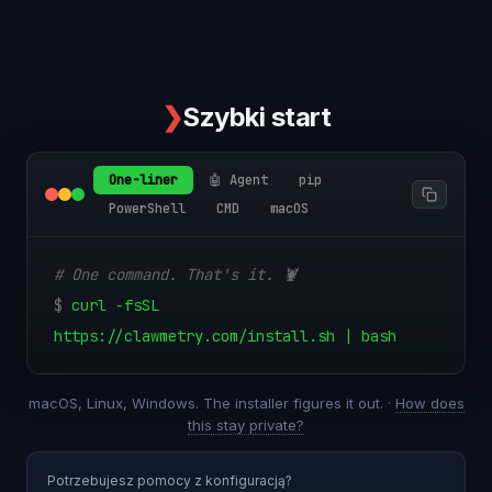
❯
Szybki start
One-liner
🤖 Agent
pip
PowerShell
CMD
macOS
# One command. That's it. 🦞
$
curl -fsSL
https://clawmetry.com/install.sh | bash
macOS, Linux, Windows. The installer figures it out. ·
How does
this stay private?
Potrzebujesz pomocy z konfiguracją?