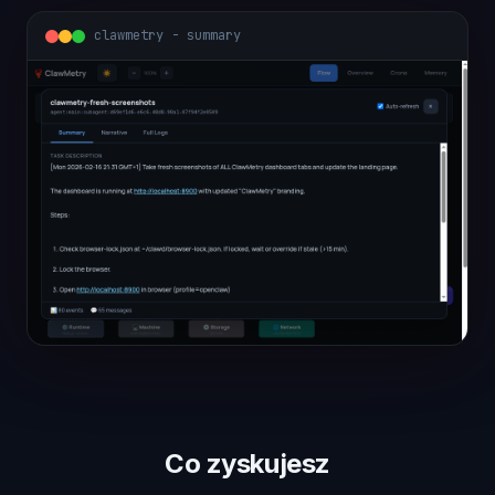
clawmetry - crons
Co zyskujesz