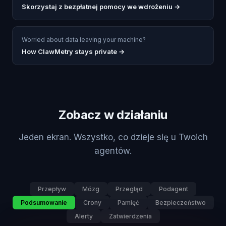
Skorzystaj z bezpłatnej pomocy we wdrożeniu
→
Worried about data leaving your machine?
How ClawMetry stays private →
Zobacz w działaniu
Jeden ekran. Wszystko, co dzieje się u Twoich
agentów.
Przepływ
Mózg
Przegląd
Podagent
Podsumowanie
Crony
Pamięć
Bezpieczeństwo
Alerty
Zatwierdzenia