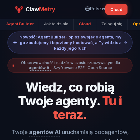
Claw
Metry
Polski
▾
Cloud
Agent Builder
Jak to działa
Cloud
Zaloguj się
Ope
Nowość: Agent Builder · opisz swojego agenta, my
go zbudujemy i będziemy hostować, a Ty widzisz
→
każdy jego ruch
Obserwowalność i nadzór w czasie rzeczywistym dla
agentów AI
· Szyfrowanie E2E · Open Source
Wiedz, co robią
Twoje agenty.
Tu i
teraz.
Twoje
agentów AI
uruchamiają podagentów,