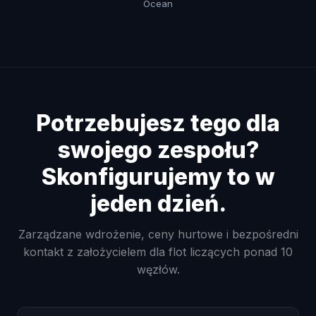
Ocean
Potrzebujesz tego dla
swojego zespołu?
Skonfigurujemy to w
jeden dzień.
Zarządzane wdrożenie, ceny hurtowe i bezpośredni
kontakt z założycielem dla flot liczących ponad 10
węzłów.