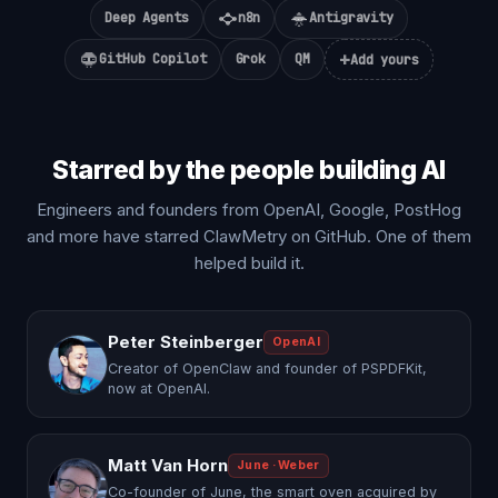
Deep Agents
n8n
Antigravity
+
GitHub Copilot
Grok
QM
Add yours
Starred by the people building AI
Engineers and founders from OpenAI, Google, PostHog
and more have starred ClawMetry on GitHub. One of them
helped build it.
Peter Steinberger
OpenAI
Creator of OpenClaw and founder of PSPDFKit,
now at OpenAI.
Matt Van Horn
June · Weber
Co-founder of June, the smart oven acquired by