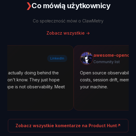
❯
Co mówią użytkownicy
Co społeczność mówi o ClawMetry
Zobacz wszystkie
→
awesome-openclaw
LinkedIn
Community list
 doing behind the
Open source observability for OpenCla
w. They just hope
costs, session drift, memory alerts. Not
t observability. Meet
your machine.
Zobacz wszystkie komentarze na Product Hunt
↗