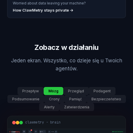
Worried about data leaving your machine?
How ClawMetry stays private →
Zobacz w działaniu
Jeden ekran. Wszystko, co dzieje się u Twoich
agentów.
Przepływ
Mózg
Przegląd
Podagent
Podsumowanie
Crony
Pamięć
Bezpieczeństwo
Alerty
Zatwierdzenia
clawmetry - brain