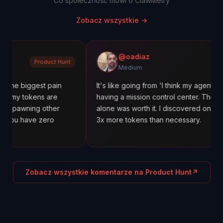
Co społeczność mówi o ClawMetry
Zobacz wszystkie
→
@oadiaz
roduct Hunt
Med
Medium
st pain
It's like going from 'I think my agents are working'
ns are
having a mission control center. The cost tracking
g other
alone was worth it. I discovered one agent was us
 zero
3x more tokens than necessary.
Zobacz wszystkie komentarze na Product Hunt
↗