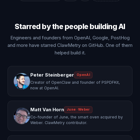
Starred by the people building AI
Engineers and founders from OpenAI, Google, PostHog
and more have starred ClawMetry on GitHub. One of them
helped build it.
Peter Steinberger
OpenAI
Creator of OpenClaw and founder of PSPDFKit,
now at OpenAI.
Matt Van Horn
June · Weber
Co-founder of June, the smart oven acquired by
Weber. ClawMetry contributor.