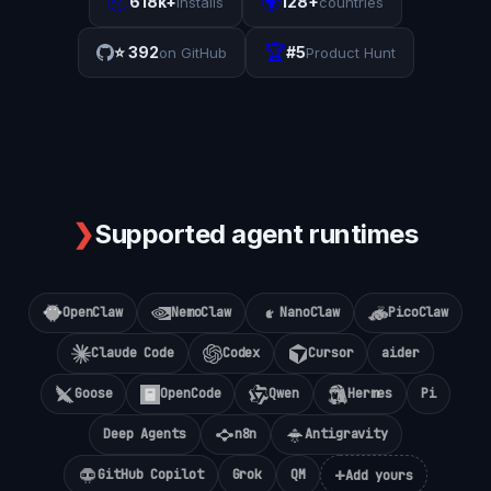
📦
🌍
618k+
128+
installs
countries
🏆
⭐
392
#5
on GitHub
Product Hunt
❯
Supported agent runtimes
OpenClaw
NemoClaw
NanoClaw
PicoClaw
Claude Code
Codex
Cursor
aider
Goose
OpenCode
Qwen
Hermes
Pi
Deep Agents
n8n
Antigravity
+
GitHub Copilot
Grok
QM
Add yours