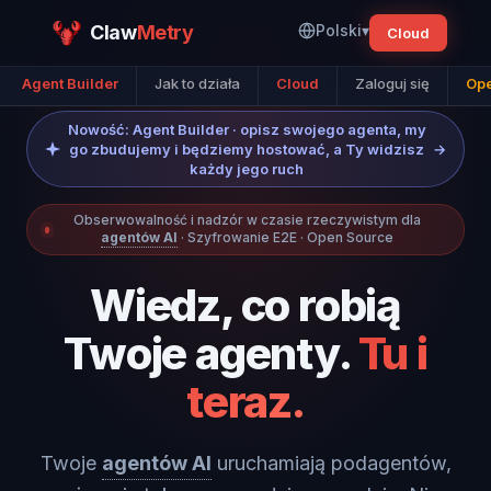
Claw
Metry
Polski
▾
Cloud
Agent Builder
Jak to działa
Cloud
Zaloguj się
Ope
Nowość: Agent Builder · opisz swojego agenta, my
go zbudujemy i będziemy hostować, a Ty widzisz
→
każdy jego ruch
Obserwowalność i nadzór w czasie rzeczywistym dla
agentów AI
· Szyfrowanie E2E · Open Source
Wiedz, co robią
Twoje agenty.
Tu i
teraz.
Twoje
agentów AI
uruchamiają podagentów,