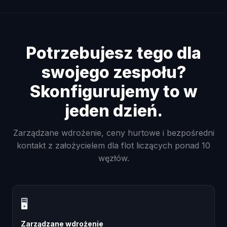
Potrzebujesz tego dla
swojego zespołu?
Skonfigurujemy to w
jeden dzień.
Zarządzane wdrożenie, ceny hurtowe i bezpośredni
kontakt z założycielem dla flot liczących ponad 10
węzłów.
🖥
Zarządzane wdrożenie