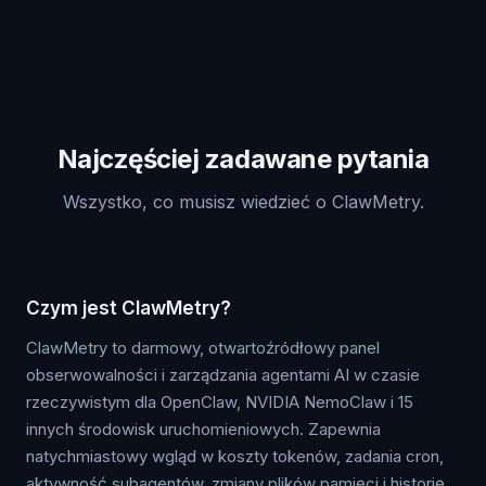
Najczęściej zadawane pytania
Wszystko, co musisz wiedzieć o ClawMetry.
Czym jest ClawMetry?
ClawMetry to darmowy, otwartoźródłowy panel
obserwowalności i zarządzania agentami AI w czasie
rzeczywistym dla OpenClaw, NVIDIA NemoClaw i 15
innych środowisk uruchomieniowych. Zapewnia
natychmiastowy wgląd w koszty tokenów, zadania cron,
aktywność subagentów, zmiany plików pamięci i historię