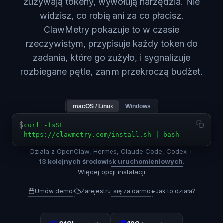
zużywają tokeny, wywołują narzędzia. Nie
widzisz, co robią ani za co płacisz.
ClawMetry pokazuje to w czasie
rzeczywistym, przypisuje każdy token do
zadania, które go zużyło, i sygnalizuje
rozbiegane pętle, zanim przekroczą budżet.
macOS / Linux
Windows
$
curl -fsSL
https://clawmetry.com/install.sh | bash
Działa z OpenClaw, Hermes, Claude Code, Codex +
13 kolejnych środowisk uruchomieniowych
.
Więcej opcji instalacji
Umów demo
Zarejestruj się za darmo
▸
Jak to działa?
·
·