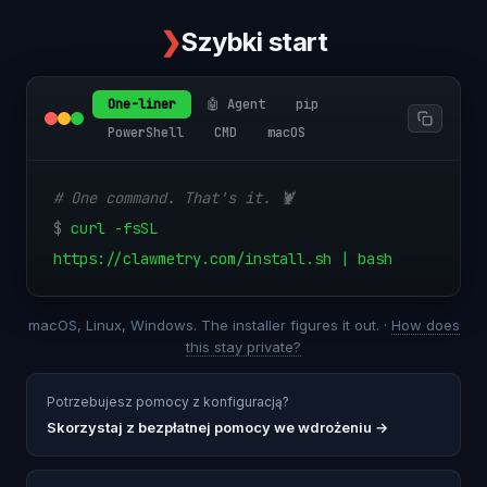
❯
Szybki start
One-liner
🤖 Agent
pip
PowerShell
CMD
macOS
# One command. That's it. 🦞
$
curl -fsSL
https://clawmetry.com/install.sh | bash
macOS, Linux, Windows. The installer figures it out. ·
How does
this stay private?
Potrzebujesz pomocy z konfiguracją?
Skorzystaj z bezpłatnej pomocy we wdrożeniu
→