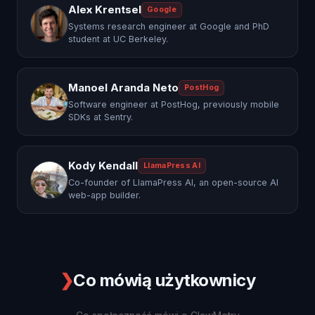
Alex Krentsel
Google
Systems research engineer at Google and PhD
student at UC Berkeley.
Manoel Aranda Neto
PostHog
Software engineer at PostHog, previously mobile
SDKs at Sentry.
Kody Kendall
LlamaPress AI
Co-founder of LlamaPress AI, an open-source AI
web-app builder.
❯
Co mówią użytkownicy